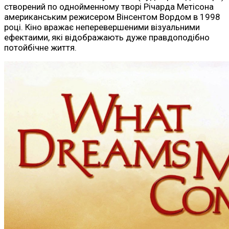
створений по однойменному творі Річарда Метісона
американським режисером Вінсентом Вордом в 1998
році. Кіно вражає неперевершеними візуальними
ефектаими, які відображають дуже правдоподібно
потойбічне життя.