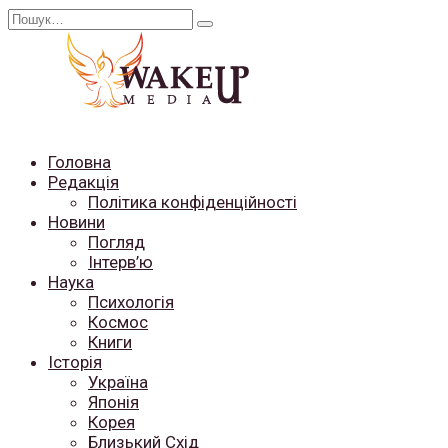
Перейти
Search
до
for:
вмісту
Головна
Редакція
Політика конфіденційності
Новини
Погляд
Інтерв’ю
Наука
Психологія
Космос
Книги
Історія
Україна
Японія
Корея
Близький Схід