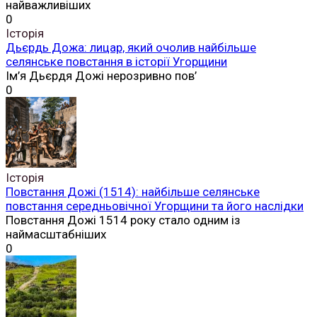
найважливіших
0
Історія
Дьєрдь Дожа: лицар, який очолив найбільше
селянське повстання в історії Угорщини
Ім’я Дьєрдя Дожі нерозривно пов’
0
Історія
Повстання Дожі (1514): найбільше селянське
повстання середньовічної Угорщини та його наслідки
Повстання Дожі 1514 року стало одним із
наймасштабніших
0