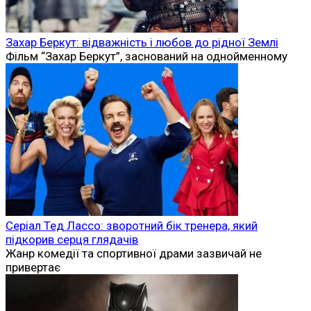
Захар Беркут: відважність і любов до рідної Землі
Фільм “Захар Беркут”, заснований на однойменному
Серіал Тед Лассо: зворотний бік тренера, який
підкорив серця глядачів
Жанр комедії та спортивної драми зазвичай не
привертає