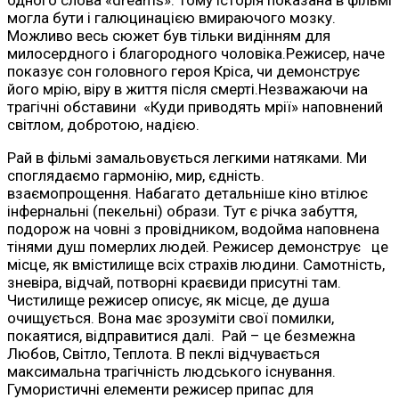
одного слова «dreams». Тому історія показана в фільмі
могла бути і галюцинацією вмираючого мозку.
Можливо весь сюжет був тільки видінням для
милосердного і благородного чоловіка.Режисер, наче
показує сон головного героя Кріса, чи демонструє
його мрію, віру в життя після смерті.Незважаючи на
трагічні обставини «Куди приводять мрії» наповнений
світлом, добротою, надією.
Рай в фільмі замальовується легкими натяками. Ми
споглядаємо гармонію, мир, єдність.
взаємопрощення. Набагато детальніше кіно втілює
інфернальні (пекельні) образи. Тут є річка забуття,
подорож на човні з провідником, водойма наповнена
тінями душ померлих людей. Режисер демонструє це
місце, як вмістилище всіх страхів людини. Самотність,
зневіра, відчай, потворні краєвиди присутні там.
Чистилище режисер описує, як місце, де душа
очищується. Вона має зрозуміти свої помилки,
покаятися, відправитися далі. Рай – це безмежна
Любов, Світло, Теплота. В пеклі відчувається
максимальна трагічність людського існування.
Гумористичні елементи режисер припас для