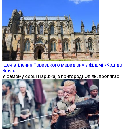
Ідея втілення Паризького меридіану у фільмі «Код да
Вінчі»
У самому серці Парижа, в пригороді Овіль, пролягає