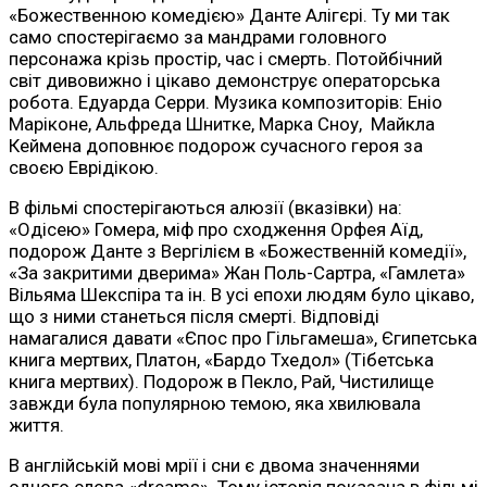
«Божественною комедією» Данте Алігєрі. Ту ми так
само спостерігаємо за мандрами головного
персонажа крізь простір, час і смерть. Потойбічний
світ дивовижно і цікаво демонструє операторська
робота. Едуарда Серри. Музика композиторів: Еніо
Маріконе, Альфреда Шнитке, Марка Сноу, Майкла
Кеймена доповнює подорож сучасного героя за
своєю Еврідікою.
В фільмі спостерігаються алюзії (вказівки) на:
«Одісею» Гомера, міф про сходження Орфея Аїд,
подорож Данте з Вергілієм в «Божественній комедії»,
«За закритими дверима» Жан Поль-Сартра, «Гамлета»
Вільяма Шекспіра та ін. В усі епохи людям було цікаво,
що з ними станеться після смерті. Відповіді
намагалися давати «Єпос про Гільгамеша», Єгипетська
книга мертвих, Платон, «Бардо Тхедол» (Тібетська
книга мертвих). Подорож в Пекло, Рай, Чистилище
завжди була популярною темою, яка хвилювала
життя.
В англійській мові мрії і сни є двома значеннями