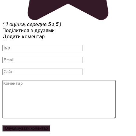
(
1
оцінка, середнє
5
з
5
)
Поділитися з друзями
Додати коментар
Ім'я
*
Email
*
Сайт
Коментар