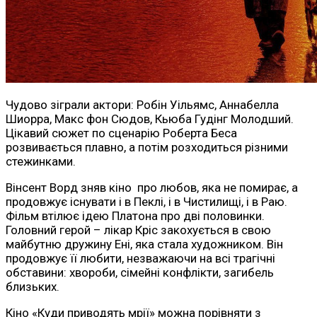
Чудово зіграли актори: Робін Уільямс, Аннабелла
Шиорра, Макс фон Сюдов, Кьюба Гудінг Молодший.
Цікавий сюжет по сценарію Роберта Беса
розвивається плавно, а потім розходиться різними
стежинками.
Вінсент Ворд зняв кіно про любов, яка не помирає, а
продовжує існувати і в Пеклі, і в Чистилищі, і в Раю.
Фільм втілює ідею Платона про дві половинки.
Головний герой – лікар Кріс закохується в свою
майбутню дружину Ені, яка стала художником. Він
продовжує її любити, незважаючи на всі трагічні
обставини: хвороби, сімейні конфлікти, загибель
близьких.
Кіно «Куди приводять мрії» можна порівняти з