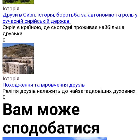
Історія
Друзи в Сирії: історія, боротьба за автономію та роль у
сучасній сирійській державі
Сирія є країною, де сьогодні проживає найбільша
друзька
0
Історія
Походження та віровчення друзів
Релігія друзів належить до найзагадковіших духовних
0
Вам може
сподобатися