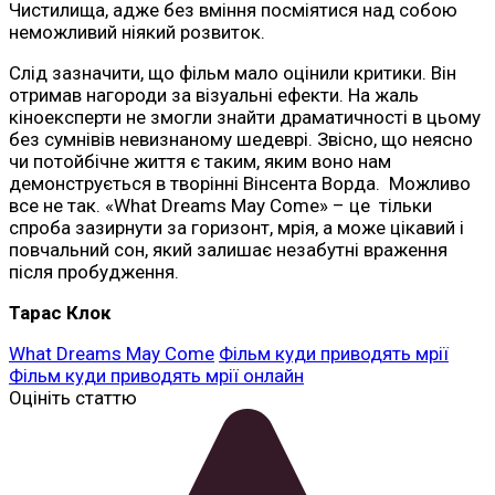
Чистилища, адже без вміння посміятися над собою
неможливий ніякий розвиток.
Слід зазначити, що фільм мало оцінили критики. Він
отримав нагороди за візуальні ефекти. На жаль
кіноексперти не змогли знайти драматичності в цьому
без сумнівів невизнаному шедеврі. Звісно, що неясно
чи потойбічне життя є таким, яким воно нам
демонструється в творінні Вінсента Ворда. Можливо
все не так. «What Dreams May Come» – це тільки
спроба зазирнути за горизонт, мрія, а може цікавий і
повчальний сон, який залишає незабутні враження
після пробудження.
Тарас Клок
What Dreams May Come
Фільм куди приводять мрії
Фільм куди приводять мрії онлайн
Оцініть статтю