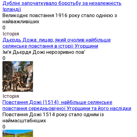
Дубліні започаткувало боротьбу за незалежність
Ірландії
Великоднє повстання 1916 року стало однією з
найважливіших
0
Історія
Дьєрдь Дожа: лицар, який очолив найбільше
селянське повстання в історії Угорщини
Ім’я Дьєрдя Дожі нерозривно пов’
0
Історія
Повстання Дожі (1514): найбільше селянське
повстання середньовічної Угорщини та його наслідки
Повстання Дожі 1514 року стало одним із
наймасштабніших
0