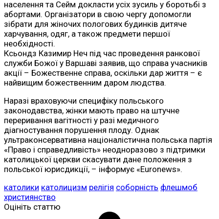
населення та Сейм докласти усіх зусиль у боротьбі з
абортами. Організатори в свою чергу допомогли
зібрати для жіночих пологових будинків дитяче
харчування, одяг, а також предмети першої
необхідності.
Ксьондз Казимир Неч під час проведення ранкової
служби Божої у Варшаві заявив, що справа учасників
акції – Божественне справа, оскільки дар життя – є
найвищим божественним даром людства.
Наразі враховуючи специфіку польського
законодавства, жінки мають право на штучне
переривання вагітності у разі медичного
діагностування порушення плоду. Однак
ультраконсервативна націоналістична польська партія
«Право і справедливість» неодноразово з підтримки
католицької церкви скасувати дане положення з
польської юрисдикції, – інформує «Euronews».
католики
католицизм
релігія
соборність
флешмоб
християнство
Оцініть статтю