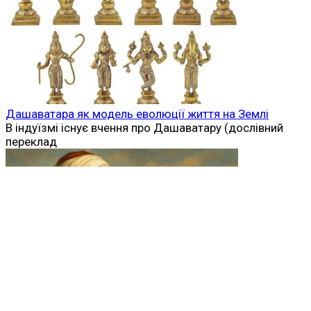
Дашаватара як модель еволюції життя на Землі
В індуїзмі існує вчення про Дашаватару (дослівний
переклад
Абд аль-Малік ібн Марван — реформатор