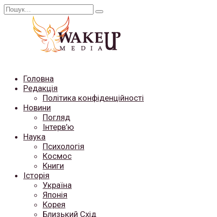
Перейти
Search
до
for:
вмісту
Головна
Редакція
Політика конфіденційності
Новини
Погляд
Інтерв’ю
Наука
Психологія
Космос
Книги
Історія
Україна
Японія
Корея
Близький Схід