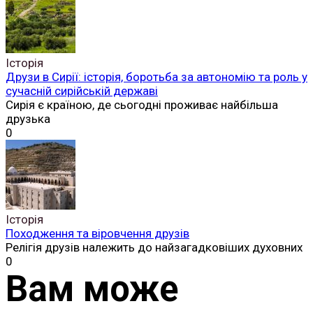
Історія
Друзи в Сирії: історія, боротьба за автономію та роль у
сучасній сирійській державі
Сирія є країною, де сьогодні проживає найбільша
друзька
0
Історія
Походження та віровчення друзів
Релігія друзів належить до найзагадковіших духовних
0
Вам може