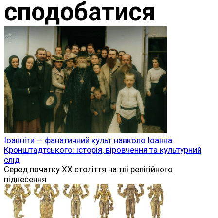
сподобатися
Іоанніти — фанатичний культ навколо Іоанна
Кронштадтського: історія, віровчення та культурний
слід
Серед початку XX століття на тлі релігійного
піднесення