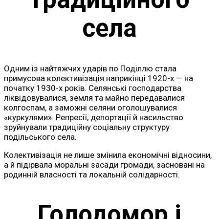
села
Одним із найтяжчих ударів по Поділлю стала
примусова колективізація наприкінці 1920-х — на
початку 1930-х років. Селянські господарства
ліквідовувалися, земля та майно передавалися
колгоспам, а заможні селяни оголошувалися
«куркулями». Репресії, депортації й насильство
зруйнували традиційну соціальну структуру
подільського села.
Колективізація не лише змінила економічні відносини,
а й підірвала моральні засади громади, засновані на
родинній власності та локальній солідарності.
Голодомор і