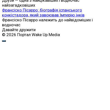
Друзи — одна з найцікавіших і водночас
найзагадковіших
Франсіско Пісарро: біографія іспанського
конкістадора, який завоював Імперію інків
Франсіско Пісарро належить до найвідоміших і
водночас
Давайте дружити
© 2026 Портал Wake Up Media