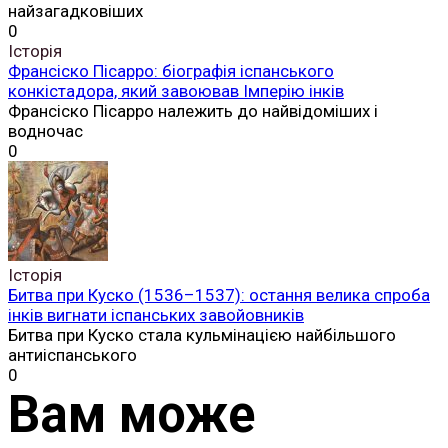
найзагадковіших
0
Історія
Франсіско Пісарро: біографія іспанського
конкістадора, який завоював Імперію інків
Франсіско Пісарро належить до найвідоміших і
водночас
0
Історія
Битва при Куско (1536–1537): остання велика спроба
інків вигнати іспанських завойовників
Битва при Куско стала кульмінацією найбільшого
антиіспанського
0
Вам може