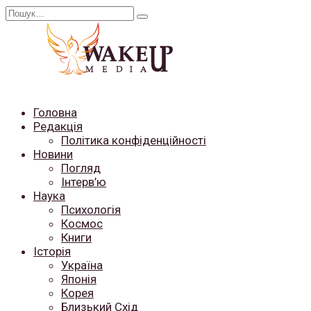
Перейти
Search
до
for:
вмісту
Головна
Редакція
Політика конфіденційності
Новини
Погляд
Інтерв’ю
Наука
Психологія
Космос
Книги
Історія
Україна
Японія
Корея
Близький Схід