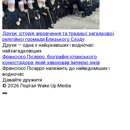
Друзи: історія, віровчення та традиції загадкової
релігійної громади Близького Сходу
Друзи — одна з найцікавіших і водночас
найзагадковіших
Франсіско Пісарро: біографія іспанського
конкістадора, який завоював Імперію інків
Франсіско Пісарро належить до найвідоміших і
водночас
Давайте дружити
© 2026 Портал Wake Up Media