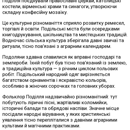
Поділля поєднували православні церкви, католицькі
костели, вірменські храми та синагоги, утворюючи
складну конфесійну мозаїку.
Це культурне різноманіття сприяло розвитку ремесел,
торгівлі й освіти. Подільські міста були осередками
книгодрукування, шкільництва та мистецьких традицій.
Водночас сільська культура зберігала давні звичаї та
ритуали, тісно пов’язані з аграрним календарем.
Подоляни здавна славилися як вправні господарі та
землероби. Їхній побут був тісно пов’язаний із землею,
а традиційна культура — з річним циклом польових
робіт. Подільський народний одяг вирізняється
багатством орнаментів і яскравістю кольорів,
особливо в жіночих сорочках та головних уборах.
Фольклор Поділля надзвичайно різноманітний: тут
побутують ліричні пісні, жартівливі коломийки,
історичні балади та обрядові наспіви. Значне місце
посідали народні вірування, у яких християнські
уявлення тісно перепліталися з давніми аграрними
культами й магічними практиками.