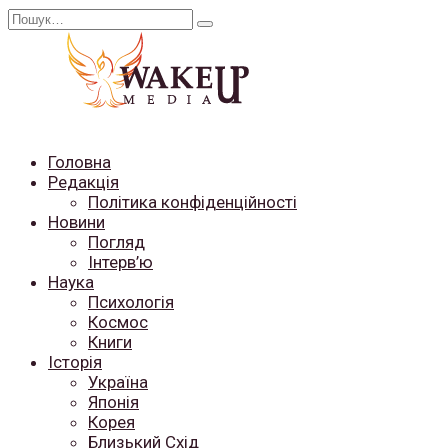
Перейти
Search
до
for:
вмісту
Головна
Редакція
Політика конфіденційності
Новини
Погляд
Інтерв’ю
Наука
Психологія
Космос
Книги
Історія
Україна
Японія
Корея
Близький Схід