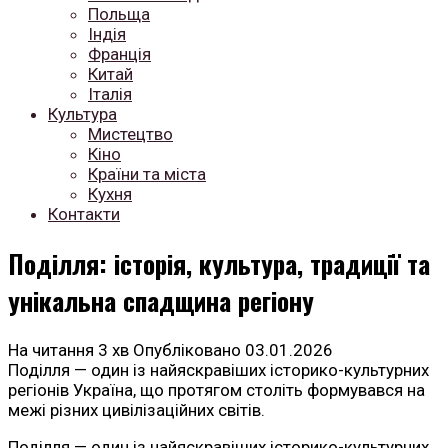
Польща
Індія
Франція
Китай
Італія
Культура
Мистецтво
Кіно
Країни та міста
Кухня
Контакти
Поділля: історія, культура, традиції та
унікальна спадщина регіону
На читання
3 хв
Опубліковано
03.01.2026
Поділля — один із найяскравіших історико-культурних
регіонів Україна, що протягом століть формувався на
межі різних цивілізаційних світів.
Поділля — один із найяскравіших історико-культурних