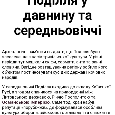
Поділля у
давнину та
середньовіччі
Археологічні пам’ятки свідчать, що Поділля було
заселене ще з часів трипільської культури. У різні
періоди тут мешкали скіфи, сармати, анти та ранні
слов’яни. Вигідне розташування регіону робило його
об’єктом постійної уваги сусідніх держав і кочових
народів.
У середньовіччі Поділля входило до складу Київської
Русі, а згодом опинилося на прикордонні між
Литовською державою, Річчю Посполитою та
Османською імперією
. Саме тоді край набув
репутації «порубіжжя», де формувалася особлива
культура оборони, військової організації та співжиття