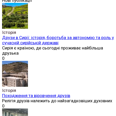
Нові публікації
Історія
Друзи в Сирії: історія, боротьба за автономію та роль у
сучасній сирійській державі
Сирія є країною, де сьогодні проживає найбільша
друзька
0
Історія
Походження та віровчення друзів
Релігія друзів належить до найзагадковіших духовних
0