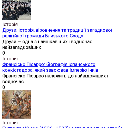
Історія
Друзи: історія, віровчення та традиції загадкової
релігійної громади Близького Сходу
Друзи — одна з найцікавіших і водночас
найзагадковіших
0
Історія
Франсіско Пісарро: біографія іспанського
конкістадора, який завоював Імперію інків
Франсіско Пісарро належить до найвідоміших і
водночас
0
Історія