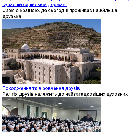
сучасній сирійській державі
Сирія є країною, де сьогодні проживає найбільша
друзька
Походження та віровчення друзів
Релігія друзів належить до найзагадковіших духовних