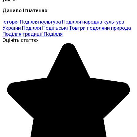
Данило Ігнатенко
історія Поділля
культура Поділля
народна культура
України
Поділля
Подільські Товтри
подоляни
природа
Поділля
традиції Поділля
Оцініть статтю