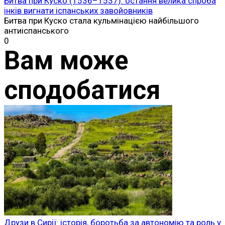
Битва при Куско (1536–1537): остання велика спроба
інків вигнати іспанських завойовників
Битва при Куско стала кульмінацією найбільшого
антиіспанського
0
Вам може
сподобатися
Друзи в Сирії: історія, боротьба за автономію та роль у