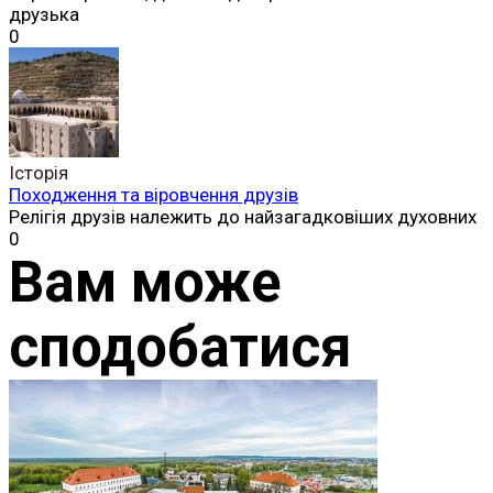
друзька
0
Історія
Походження та віровчення друзів
Релігія друзів належить до найзагадковіших духовних
0
Вам може
сподобатися