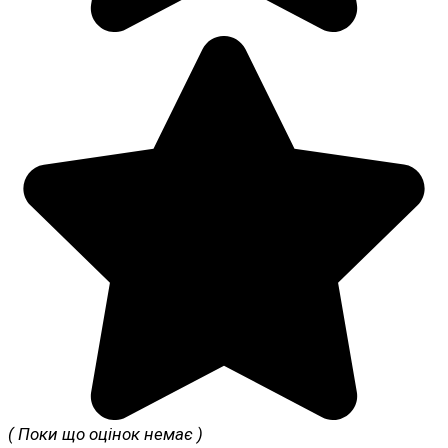
( Поки що оцінок немає )