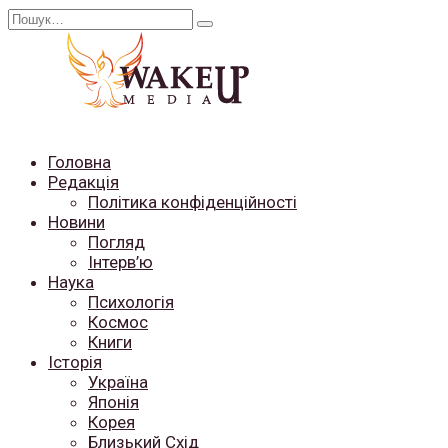
Перейти
Search
до
for:
вмісту
Головна
Редакція
Політика конфіденційності
Новини
Погляд
Інтерв’ю
Наука
Психологія
Космос
Книги
Історія
Україна
Японія
Корея
Близький Схід