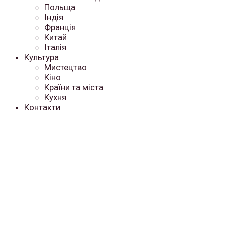
Польща
Індія
Франція
Китай
Італія
Культура
Мистецтво
Кіно
Країни та міста
Кухня
Контакти