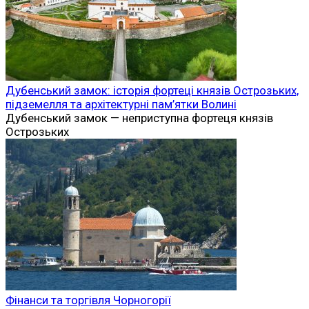
Дубенський замок: історія фортеці князів Острозьких,
підземелля та архітектурні пам’ятки Волині
Дубенський замок — неприступна фортеця князів
Острозьких
Фінанси та торгівля Чорногорії