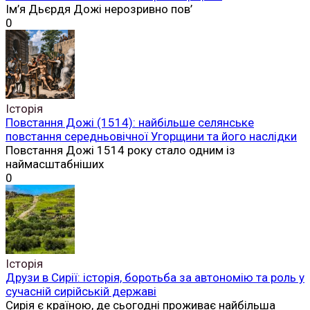
Ім’я Дьєрдя Дожі нерозривно пов’
0
Історія
Повстання Дожі (1514): найбільше селянське
повстання середньовічної Угорщини та його наслідки
Повстання Дожі 1514 року стало одним із
наймасштабніших
0
Історія
Друзи в Сирії: історія, боротьба за автономію та роль у
сучасній сирійській державі
Сирія є країною, де сьогодні проживає найбільша