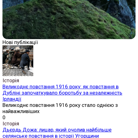
Нові публікації
Історія
Великоднє повстання 1916 року: як повстання в
Дубліні започаткувало боротьбу за незалежність
Ірландії
Великоднє повстання 1916 року стало однією з
найважливіших
0
Історія
Дьєрдь Дожа: лицар, який очолив найбільше
селянське повстання в історії Угорщини