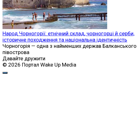
Народ Чорногорії: етнічний склад, чорногорці й серби,
історичне походження та національна ідентичність
Чорногорія — одна з найменших держав Балканського
півострова
Давайте дружити
© 2026 Портал Wake Up Media