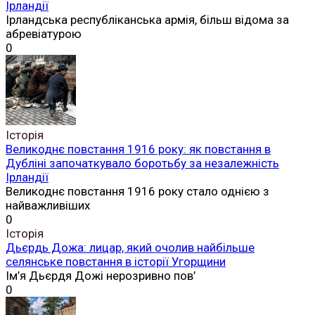
Ірландії
Ірландська республіканська армія, більш відома за
абревіатурою
0
Історія
Великоднє повстання 1916 року: як повстання в
Дубліні започаткувало боротьбу за незалежність
Ірландії
Великоднє повстання 1916 року стало однією з
найважливіших
0
Історія
Дьєрдь Дожа: лицар, який очолив найбільше
селянське повстання в історії Угорщини
Ім’я Дьєрдя Дожі нерозривно пов’
0