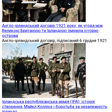
Англо-ірландський договір 1921 року: як угода між
Великою Британією та Ірландією змінила історію
острова
Англо-ірландський договір, підписаний 6 грудня 1921
Ірландська республіканська армія (ІРА): історія
створення, Майкл Коллінз і боротьба за незалежність
Ірландії