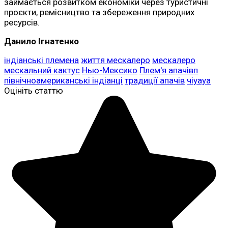
займається розвитком економіки через туристичні
проєкти, ремісництво та збереження природних
ресурсів.
Данило Ігнатенко
індіанські племена
життя мескалеро
мескалеро
мескальний кактус
Нью-Мексико
Плем'я апачівп
північноамериканські індіанці
традиції апачів
чіуауа
Оцініть статтю