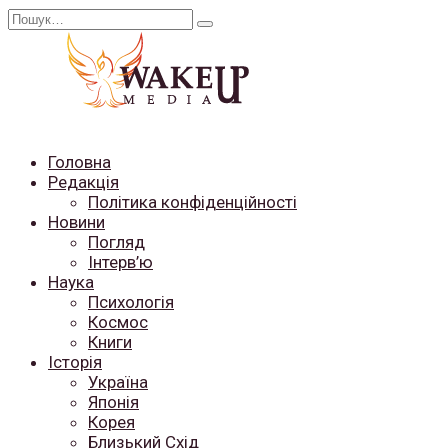
Перейти
Search
до
for:
вмісту
Головна
Редакція
Політика конфіденційності
Новини
Погляд
Інтерв’ю
Наука
Психологія
Космос
Книги
Історія
Україна
Японія
Корея
Близький Схід