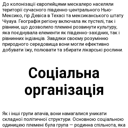
До колонізації європейцями мескалеро населяли
території сучасного південно-центрального Нью-
Мексико, гір Девіса в Техасі та мексиканського штату
Чіуауа. Географія регіону включала як пустелі, так і
рівнини, що дозволило племені розвинути культуру,
яка поєднувала елементи як південно-західних, так і
рівнинних індіанців. Завдяки своєму розумінню
природного середовища вони могли ефективно
добувати їжу, полювати та збирати лікарські рослини.
Соціальна
організація
Як і інші групи апачів, вони намагалися уникати
складної політичної структури. Основною соціальною
одиницею племені була група — родинна спільнота, яка