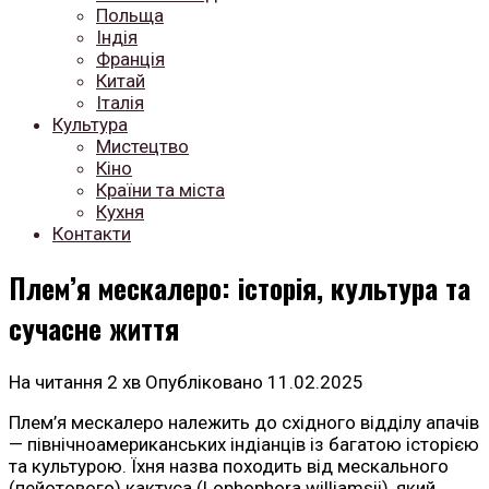
Польща
Індія
Франція
Китай
Італія
Культура
Мистецтво
Кіно
Країни та міста
Кухня
Контакти
Плем’я мескалеро: історія, культура та
сучасне життя
На читання
2 хв
Опубліковано
11.02.2025
Плем’я мескалеро належить до східного відділу апачів
— північноамериканських індіанців із багатою історією
та культурою. Їхня назва походить від мескального
(пейотового) кактуса (Lophophora williamsii), який