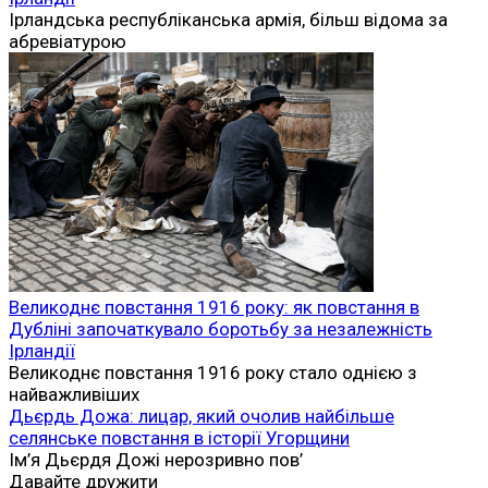
Ірландська республіканська армія, більш відома за
абревіатурою
Великоднє повстання 1916 року: як повстання в
Дубліні започаткувало боротьбу за незалежність
Ірландії
Великоднє повстання 1916 року стало однією з
найважливіших
Дьєрдь Дожа: лицар, який очолив найбільше
селянське повстання в історії Угорщини
Ім’я Дьєрдя Дожі нерозривно пов’
Давайте дружити