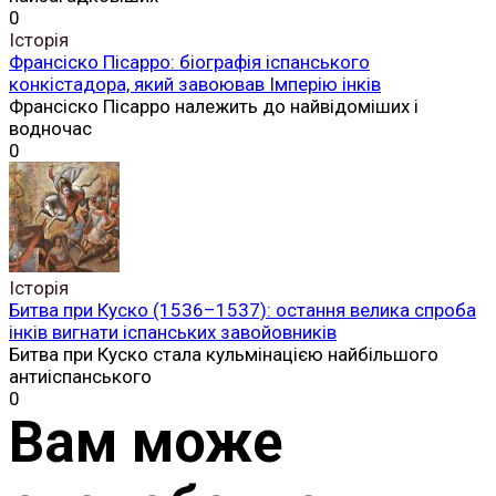
Історія
Друзи в Сирії: історія, боротьба за автономію та роль у
сучасній сирійській державі
Сирія є країною, де сьогодні проживає найбільша
друзька
0
Історія
Походження та віровчення друзів
Релігія друзів належить до найзагадковіших духовних
0