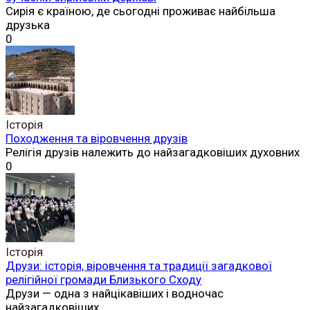
Читай
безкоштовно
Нові публікації