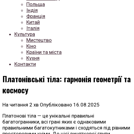
Польща
Індія
Франція
Китай
Італія
Культура
Мистецтво
Кіно
Країни та міста
Кухня
Контакти
Платонівські тіла: гармонія геометрії та
космосу
На читання
2 хв
Опубліковано
16.08.2025
Платонові тіла — це унікальні правильні
багатогранники, всі грані яких є однаковими
правильними багатокутниками і сходяться під рівними
просторовими куіми. До цієї виняткової групи