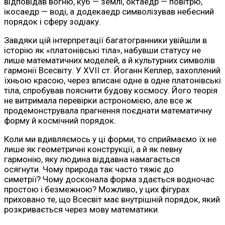
відповідав вогню, куб — землі, октаедр — повітрю,
ікосаедр — воді, а додекаедр символізував небесний
порядок і сферу зодіаку.
Завдяки цій інтерпретації багатогранники увійшли в
історію як «платонівські тіла», набувши статусу не
лише математичних моделей, а й культурних символів
гармонії Всесвіту. У XVII ст. Йоганн Кеплер, захоплений
їхньою красою, через вписані одне в одне платонівські
тіла, спробував пояснити будову космосу. Його теорія
не витримала перевірки астрономією, але все ж
продемонструвала прагнення поєднати математичну
форму й космічний порядок.
Коли ми вдивляємось у ці форми, то сприймаємо їх не
лише як геометричні конструкції, а й як певну
гармонію, яку людина віддавна намагається
осягнути. Чому природа так часто тяжіє до
симетрії? Чому досконала форма здається водночас
простою і безмежною? Можливо, у цих фігурах
приховано те, що Всесвіт має внутрішній порядок, який
розкривається через мову математики.