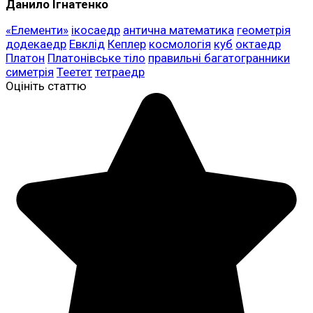
Данило Ігнатенко
«Елементи»
ікосаедр
антична математика
геометрія
додекаедр
Евклід
Кеплер
космологія
куб
октаедр
Платон
Платонівське тіло
правильні багатогранники
симетрія
Теетет
тетраедр
Оцініть статтю