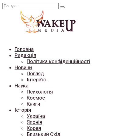
Перейти
Search
до
for:
вмісту
Головна
Редакція
Політика конфіденційності
Новини
Погляд
Інтерв’ю
Наука
Психологія
Космос
Книги
Історія
Україна
Японія
Корея
Близький Схід