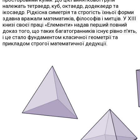
належать тетраедр, куб, октаедр, додекаедр та
ікосаедр. Рідкісна симетрія та строгість їхньої форми
здавна вражали математиків, філософів і митців. У XIII
книзі своєї праці «Елементи» надав перший повний
доказ того, що таких багатогранників існує рівно п’ять,
і це стало фундаментом класичної геометрії та
прикладом строгої математичної дедукції.