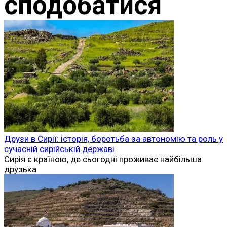
Історія
Друзи: історія, віровчення та традиції загадкової
релігійної громади Близького Сходу
Друзи — одна з найцікавіших і водночас
найзагадковіших
0
Історія
Франсіско Пісарро: біографія іспанського
конкістадора, який завоював Імперію інків
Франсіско Пісарро належить до найвідоміших і
водночас
0
Історія
Битва при Куско (1536–1537): остання велика спроба