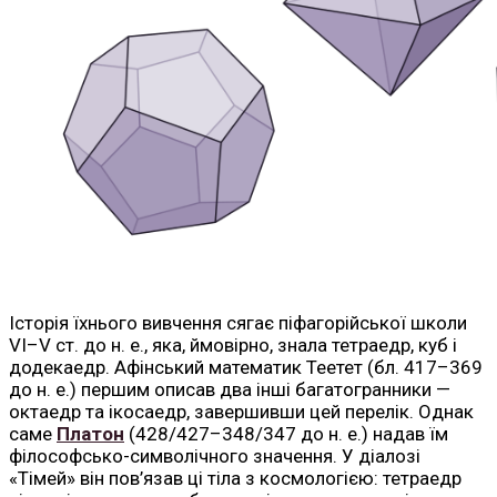
Історія їхнього вивчення сягає піфагорійської школи
VI–V ст. до н. е., яка, ймовірно, знала тетраедр, куб і
додекаедр. Афінський математик Теетет (бл. 417–369
до н. е.) першим описав два інші багатогранники —
октаедр та ікосаедр, завершивши цей перелік. Однак
саме
Платон
(428/427–348/347 до н. е.) надав їм
філософсько-символічного значення. У діалозі
«Тімей» він пов’язав ці тіла з космологією: тетраедр