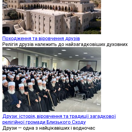
інків вигнати іспанських завойовників
Битва при Куско стала кульмінацією найбільшого
антиіспанського
0
Вам може
сподобатися
Друзи в Сирії: історія, боротьба за автономію та роль у