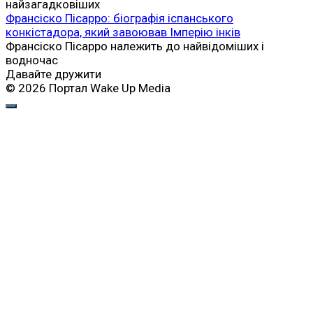
сучасній сирійській державі
Сирія є країною, де сьогодні проживає найбільша
друзька
Походження та віровчення друзів
Релігія друзів належить до найзагадковіших духовних