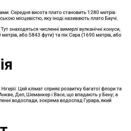
ками. Середня висота плато становить 1280 метрів
рською місцевістю, яку іноді називають плато Баучі.
Тут знаходяться численні вимерлі вулканічні конуси,
етрів, або 5843 фути) та пік Сара (1690 метрів, або
ія
ігерії. Цей клімат сприяє розвитку багатої флори та
 Анкве, Деп, Шеманкер і Васе, що впадають у Бену; а
сленні водоспади, зокрема водоспад Гурара, який
т