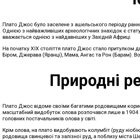
Плато Джос було заселене з ашельського періоду ранньог
Однією з найважливіших археологічних знахідок є статует
вважається однією з найдавніших у Західній Африці.
На початку XIX століття плато Джос стало притулком для
Біром, Джерава (Яранці), Мама, Ангас та Рон (Барам). Во
Природні р
Плато Джос відоме своїми багатими родовищами корисни
масштабний видобуток олова розпочався лише в 1904 ро
головних постачальників олова у світі.
Крім олова, на плато видобувають колумбіт (руду ніобію)
родовища свинцевої та залізної руд, а поблизу міста Ш