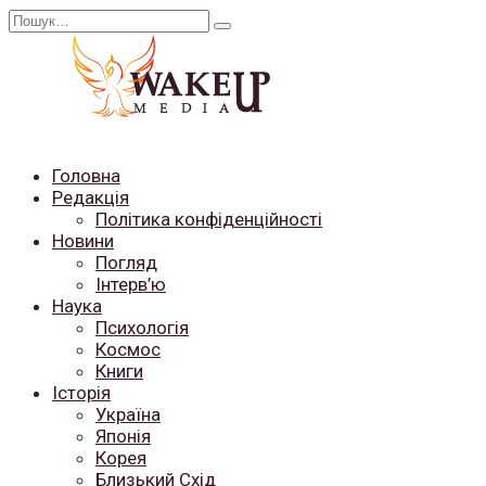
Перейти
Search
до
for:
вмісту
Головна
Редакція
Політика конфіденційності
Новини
Погляд
Інтерв’ю
Наука
Психологія
Космос
Книги
Історія
Україна
Японія
Корея
Близький Схід