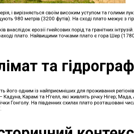
рія, і вирізняється своїм високим уступом та голими лу
щують 980 метрів (3200 футів). На сході плато межує з гі
внаслідок ерозії гнейсових порід та гранітних інтрузій. 
аході плато. Найвищими точками плато є гора Шер (1780 м
лімат та гідрограф
 його одним із найприємніших для проживання регіонів Н
Кадуна, Карамі та Н’гелл, які живлять річку Нігер; Мада,
ічки Гонголу. На південних схилах плато розташовані чи
.
Історичний контекс