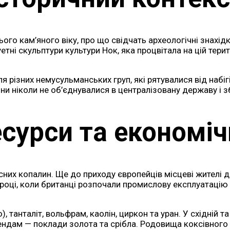
о кам’яного віку, про що свідчать археологічні знахідки
ні скульптури культури Нок, яка процвітала на цій територ
 різних немусульманських груп, які рятувалися від набіг
ни ніколи не об’єднувалися в централізовану державу і зб
есурси та економіч
х копалин. Ще до приходу європейців місцеві жителі доб
ці, коли британці розпочали промислову експлуатацію р
, танталіт, вольфрам, каолін, циркон та уран. У східній 
ендам — поклади золота та срібла. Родовища коксівного в