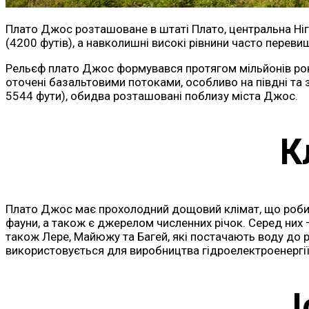
Плато Джос розташоване в штаті Плато, центральна Ніге
(4200 футів), а навколишні високі рівнини часто переви
Рельєф плато Джос формувався протягом мільйонів років 
оточені базальтовими потоками, особливо на півдні та з
5544 фути), обидва розташовані поблизу міста Джос.
К
Плато Джос має прохолодний дощовий клімат, що робить
фауни, а також є джерелом численних річок. Серед них — 
також Лере, Майюжу та Багей, які постачають воду до р
використовується для виробництва гідроелектроенергії