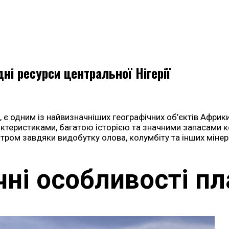
дні ресурси центральної Нігерії
ії, є одним із найвизначніших географічних об’єктів Афри
актеристиками, багатою історією та значними запасами 
тром завдяки видобутку олова, колумбіту та інших мінер
чні особливості п