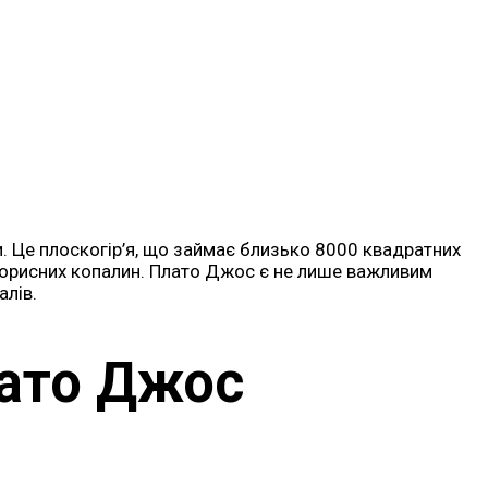
ки. Це плоскогір’я, що займає близько 8000 квадратних
корисних копалин. Плато Джос є не лише важливим
алів.
лато Джос