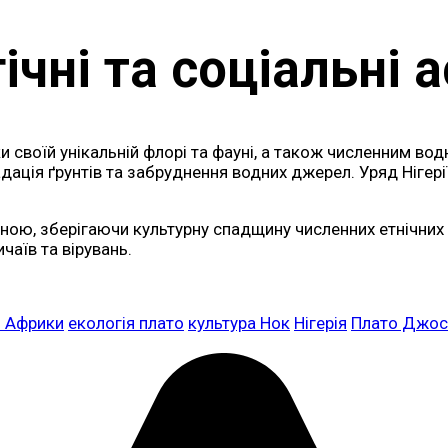
ічні та соціальні 
 своїй унікальній флорі та фауні, а також численним во
дація ґрунтів та забруднення водних джерел. Уряд Нігері
ою, зберігаючи культурну спадщину численних етнічних г
аїв та вірувань.
я Африки
екологія плато
культура Нок
Нігерія
Плато Джос