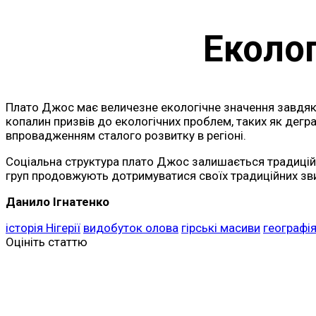
Еколог
Плато Джос має величезне екологічне значення завдяки
копалин призвів до екологічних проблем, таких як дегра
впровадженням сталого розвитку в регіоні.
Соціальна структура плато Джос залишається традиційн
груп продовжують дотримуватися своїх традиційних звич
Данило Ігнатенко
історія Нігерії
видобуток олова
гірські масиви
географі
Оцініть статтю