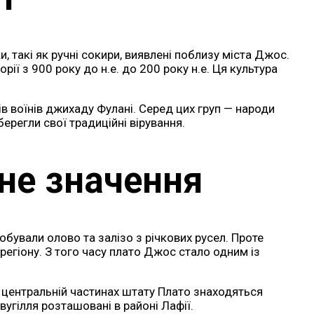
, такі як ручні сокири, виявлені поблизу міста Джос.
ії з 900 року до н.е. до 200 року н.е. Ця культура
ів воїнів джихаду Фулані. Серед цих груп — народи
ерегли свої традиційні вірування.
не значення
ували олово та залізо з річкових русел. Проте
егіону. З того часу плато Джос стало одним із
та центральній частинах штату Плато знаходяться
угілля розташовані в районі Лафії.