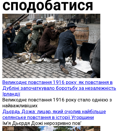
сподобатися
Великоднє повстання 1916 року: як повстання в
Дубліні започаткувало боротьбу за незалежність
Ірландії
Великоднє повстання 1916 року стало однією з
найважливіших
Дьєрдь Дожа: лицар, який очолив найбільше
селянське повстання в історії Угорщини
Ім’я Дьєрдя Дожі нерозривно пов’