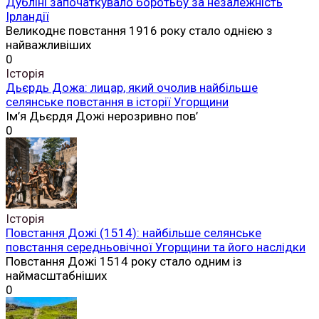
Дубліні започаткувало боротьбу за незалежність
Ірландії
Великоднє повстання 1916 року стало однією з
найважливіших
0
Історія
Дьєрдь Дожа: лицар, який очолив найбільше
селянське повстання в історії Угорщини
Ім’я Дьєрдя Дожі нерозривно пов’
0
Історія
Повстання Дожі (1514): найбільше селянське
повстання середньовічної Угорщини та його наслідки
Повстання Дожі 1514 року стало одним із
наймасштабніших
0