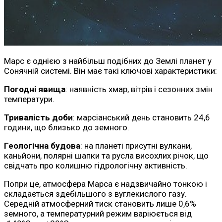
Марс є однією з найбільш подібних до Землі планет у
Сонячній системі. Він має такі ключові характеристики:
Погодні явища
: наявність хмар, вітрів і сезонних змін
температури.
Тривалість доби
: марсіанський день становить 24,6
години, що близько до земного.
Геологічна будова
: на планеті присутні вулкани,
каньйони, полярні шапки та русла висохлих річок, що
свідчать про колишню гідрологічну активність.
Попри це, атмосфера Марса є надзвичайно тонкою і
складається здебільшого з вуглекислого газу.
Середній атмосферний тиск становить лише 0,6%
земного, а температурний режим варіюється від