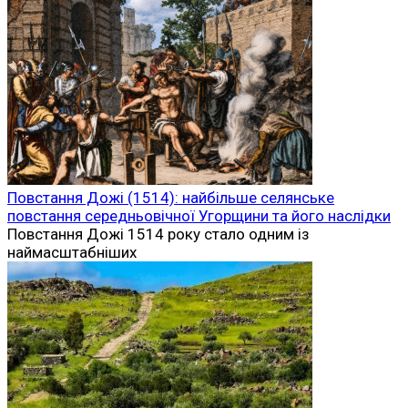
Повстання Дожі (1514): найбільше селянське
повстання середньовічної Угорщини та його наслідки
Повстання Дожі 1514 року стало одним із
наймасштабніших