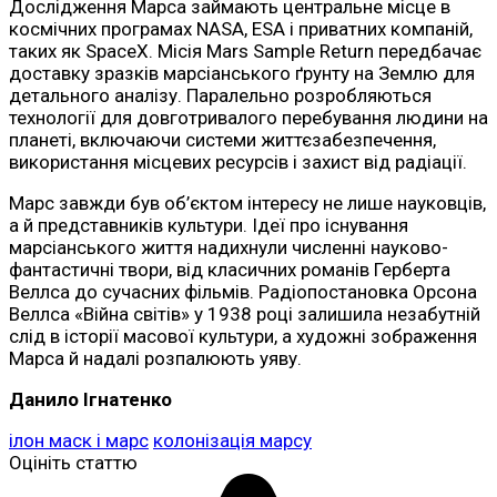
Дослідження Марса займають центральне місце в
космічних програмах NASA, ESA і приватних компаній,
таких як SpaceX. Місія Mars Sample Return передбачає
доставку зразків марсіанського ґрунту на Землю для
детального аналізу. Паралельно розробляються
технології для довготривалого перебування людини на
планеті, включаючи системи життєзабезпечення,
використання місцевих ресурсів і захист від радіації.
Марс завжди був об’єктом інтересу не лише науковців,
а й представників культури. Ідеї про існування
марсіанського життя надихнули численні науково-
фантастичні твори, від класичних романів Герберта
Веллса до сучасних фільмів. Радіопостановка Орсона
Веллса «Війна світів» у 1938 році залишила незабутній
слід в історії масової культури, а художні зображення
Марса й надалі розпалюють уяву.
Данило Ігнатенко
ілон маск і марс
колонізація марсу
Оцініть статтю