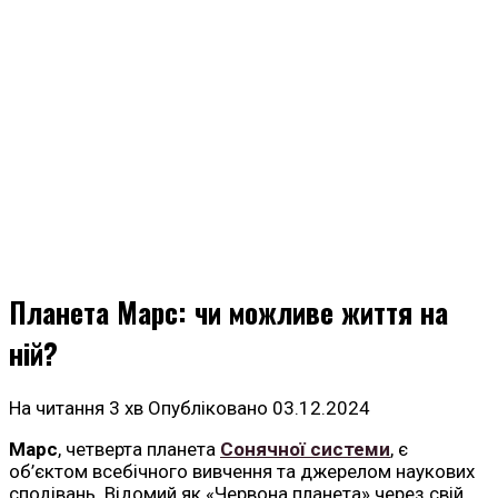
Планета Марс: чи можливе життя на
ній?
На читання
3 хв
Опубліковано
03.12.2024
Марс
, четверта планета
Сонячної системи
, є
об’єктом всебічного вивчення та джерелом наукових
сподівань. Відомий як «Червона планета» через свій