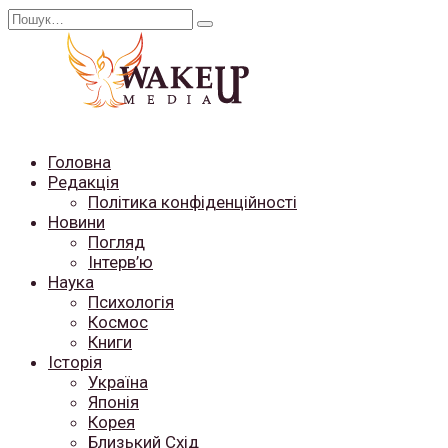
Перейти
Search
до
for:
вмісту
Головна
Редакція
Політика конфіденційності
Новини
Погляд
Інтерв’ю
Наука
Психологія
Космос
Книги
Історія
Україна
Японія
Корея
Близький Схід