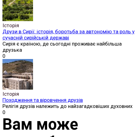
Історія
Друзи в Сирії: історія, боротьба за автономію та роль у
сучасній сирійській державі
Сирія є країною, де сьогодні проживає найбільша
друзька
0
Історія
Походження та віровчення друзів
Релігія друзів належить до найзагадковіших духовних
0
Вам може