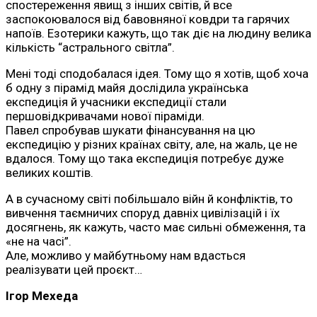
спостереження явищ з інших світів, й все
заспокоювалося від бавовняної ковдри та гарячих
напоїв. Езотерики кажуть, що так діє на людину велика
кількість “астрального світла”.
Мені тоді сподобалася ідея. Тому що я хотів, щоб хоча
б одну з пірамід майя дослідила українська
експедиція й учасники експедиції стали
першовідкривачами нової піраміди.
Павел спробував шукати фінансування на цю
експедицію у різних країнах світу, але, на жаль, це не
вдалося. Тому що така експедиція потребує дуже
великих коштів.
А в сучасному світі побільшало війн й конфліктів, то
вивчення таємничих споруд давніх цивілізацій і їх
досягнень, як кажуть, часто має сильні обмеження, та
«не на часі”.
Але, можливо у майбутньому нам вдасться
реалізувати цей проєкт…
Ігор Мехеда