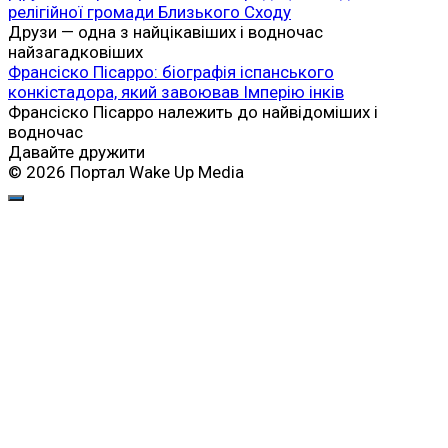
релігійної громади Близького Сходу
Друзи — одна з найцікавіших і водночас
найзагадковіших
Франсіско Пісарро: біографія іспанського
конкістадора, який завоював Імперію інків
Франсіско Пісарро належить до найвідоміших і
водночас
Давайте дружити
© 2026 Портал Wake Up Media