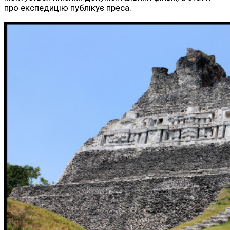
про експедицію публікує преса.