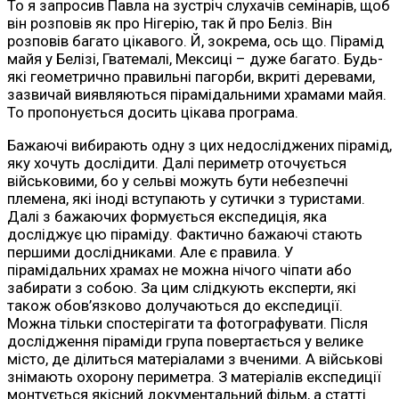
То я запросив Павла на зустріч слухачів семінарів, щоб
він розповів як про Нігерію, так й про Беліз. Він
розповів багато цікавого. Й, зокрема, ось що. Пірамід
майя у Белізі, Гватемалі, Мексиці – дуже багато. Будь-
які геометрично правильні пагорби, вкриті деревами,
зазвичай виявляються пірамідальними храмами майя.
То пропонується досить цікава програма.
Бажаючі вибирають одну з цих недосліджених пірамід,
яку хочуть дослідити. Далі периметр оточується
військовими, бо у сельві можуть бути небезпечні
племена, які іноді вступають у сутички з туристами.
Далі з бажаючих формується експедиція, яка
досліджує цю піраміду. Фактично бажаючі стають
першими дослідниками. Але є правила. У
пірамідальних храмах не можна нічого чіпати або
забирати з собою. За цим слідкують експерти, які
також обов’язково долучаються до експедиції.
Можна тільки спостерігати та фотографувати. Після
дослідження піраміди група повертається у велике
місто, де ділиться матеріалами з вченими. А військові
знімають охорону периметра. З матеріалів експедиції
монтується якісний документальний фільм, а статті