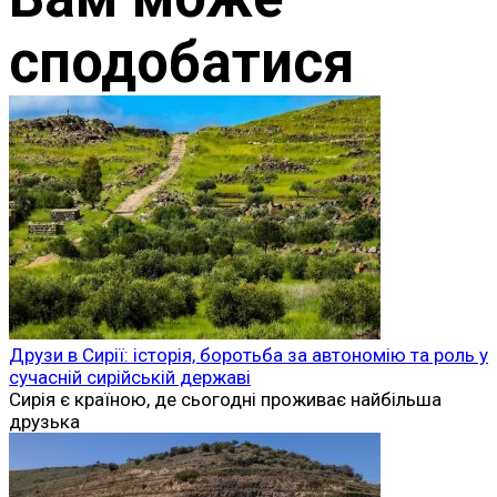
сподобатися
Друзи в Сирії: історія, боротьба за автономію та роль у
сучасній сирійській державі
Сирія є країною, де сьогодні проживає найбільша
друзька