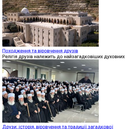
Походження та віровчення друзів
Релігія друзів належить до найзагадковіших духовних
Друзи: історія, віровчення та традиції загадкової