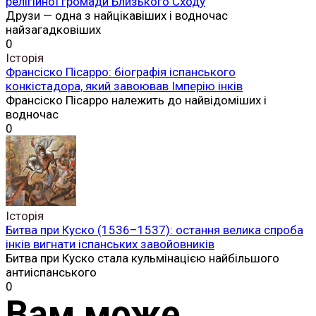
релігійної громади Близького Сходу
Друзи — одна з найцікавіших і водночас
найзагадковіших
0
Історія
Франсіско Пісарро: біографія іспанського
конкістадора, який завоював Імперію інків
Франсіско Пісарро належить до найвідоміших і
водночас
0
Історія
Битва при Куско (1536–1537): остання велика спроба
інків вигнати іспанських завойовників
Битва при Куско стала кульмінацією найбільшого
антиіспанського
0
Вам може