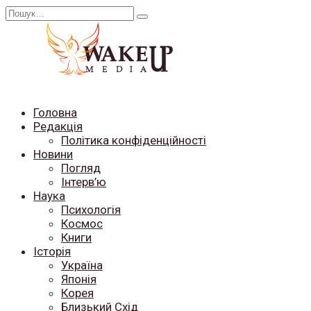
Перейти
Search
до
for:
вмісту
Головна
Редакція
Політика конфіденційності
Новини
Погляд
Інтерв’ю
Наука
Психологія
Космос
Книги
Історія
Україна
Японія
Корея
Близький Схід