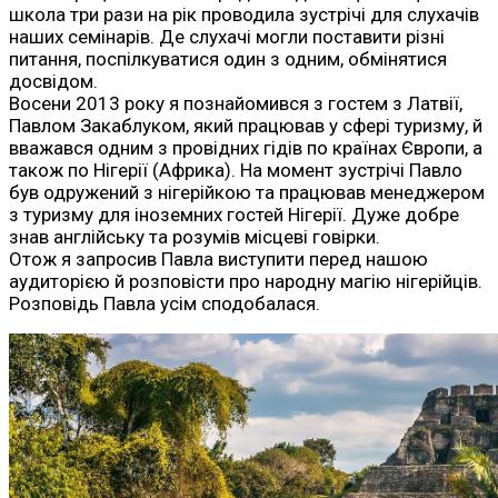
школа три рази на рік проводила зустрічі для слухачів
наших семінарів. Де слухачі могли поставити різні
питання, поспілкуватися один з одним, обмінятися
досвідом.
Восени 2013 року я познайомився з гостем з Латвії,
Павлом Закаблуком, який працював у сфері туризму, й
вважався одним з провідних гідів по країнах Європи, а
також по Нігерії (Африка). На момент зустрічі Павло
був одружений з нігерійкою та працював менеджером
з туризму для іноземних гостей Нігерії. Дуже добре
знав англійську та розумів місцеві говірки.
Отож я запросив Павла виступити перед нашою
аудиторією й розповісти про народну магію нігерійців.
Розповідь Павла усім сподобалася.