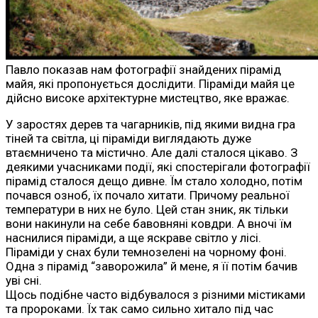
Павло показав нам фотографії знайдених пірамід
майя, які пропонується дослідити. Піраміди майя це
дійсно високе архітектурне мистецтво, яке вражає.
У заростях дерев та чагарників, під якими видна гра
тіней та світла, ці піраміди виглядають дуже
втаємничено та містично. Але далі сталося цікаво. З
деякими учасниками події, які спостерігали фотографії
пірамід сталося дещо дивне. Їм стало холодно, потім
почався озноб, їх почало хитати. Причому реальної
температури в них не було. Цей стан зник, як тільки
вони накинули на себе бавовняні ковдри. А вночі їм
наснилися піраміди, а ще яскраве світло у лісі.
Піраміди у снах були темнозелені на чорному фоні.
Одна з пірамід “заворожила” й мене, я її потім бачив
уві сні.
Щось подібне часто відбувалося з різними містиками
та пророками. Їх так само сильно хитало під час