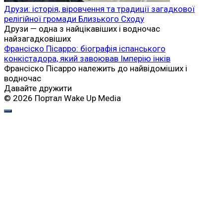
Друзи: історія, віровчення та традиції загадкової
релігійної громади Близького Сходу
Друзи — одна з найцікавіших і водночас
найзагадковіших
Франсіско Пісарро: біографія іспанського
конкістадора, який завоював Імперію інків
Франсіско Пісарро належить до найвідоміших і
водночас
Давайте дружити
© 2026 Портал Wake Up Media