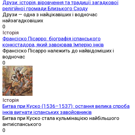
Друзи: історія, віровчення та традиції загадкової
релігійної громади Близького Сходу
Друзи — одна з найцікавіших і водночас
найзагадковіших
0
Історія
Франсіско Пісарро: біографія іспанського
конкістадора, який завоював Імперію інків
Франсіско Пісарро належить до найвідоміших і
водночас
0
Історія
Битва при Куско (1536–1537): остання велика спроба
інків вигнати іспанських завойовників
Битва при Куско стала кульмінацією найбільшого
антиіспанського
0