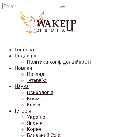
Перейти
Search
до
for:
вмісту
Головна
Редакція
Політика конфіденційності
Новини
Погляд
Інтерв’ю
Наука
Психологія
Космос
Книги
Історія
Україна
Японія
Корея
Близький Схід