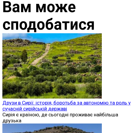
Вам може
сподобатися
Друзи в Сирії: історія, боротьба за автономію та роль у
сучасній сирійській державі
Сирія є країною, де сьогодні проживає найбільша
друзька