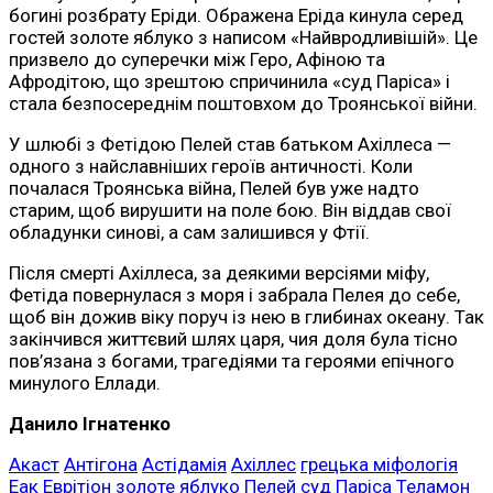
богині розбрату Еріди. Ображена Еріда кинула серед
гостей золоте яблуко з написом «Найвродливішій». Це
призвело до суперечки між Геро, Афіною та
Афродітою, що зрештою спричинила «суд Паріса» і
стала безпосереднім поштовхом до Троянської війни.
У шлюбі з Фетідою Пелей став батьком Ахіллеса —
одного з найславніших героїв античності. Коли
почалася Троянська війна, Пелей був уже надто
старим, щоб вирушити на поле бою. Він віддав свої
обладунки синові, а сам залишився у Фтії.
Після смерті Ахіллеса, за деякими версіями міфу,
Фетіда повернулася з моря і забрала Пелея до себе,
щоб він дожив віку поруч із нею в глибинах океану. Так
закінчився життєвий шлях царя, чия доля була тісно
пов’язана з богами, трагедіями та героями епічного
минулого Еллади.
Данило Ігнатенко
Акаст
Антігона
Астідамія
Ахіллес
грецька міфологія
Еак
Еврітіон
золоте яблуко
Пелей
суд Паріса
Теламон