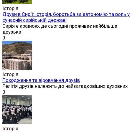
Історія
Друзи в Сирії: історія, боротьба за автономію та роль у
сучасній сирійській державі
Сирія є країною, де сьогодні проживає найбільша
друзька
0
Історія
Походження та віровчення друзів
Релігія друзів належить до найзагадковіших духовних
0
Історія