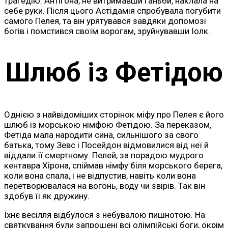
трагедію: Антігона, не витримавши ганьби, наклала на
себе руки. Після цього Астідамія спробувала погубити
самого Пелея, та він урятувався завдяки допомозі
богів і помстився своїм ворогам, зруйнувавши Іолк.
Шлюб із Фетідою
Однією з найвідоміших сторінок міфу про Пелея є його
шлюб із морською німфою Фетідою. За переказом,
Фетіда мала народити сина, сильнішого за свого
батька, тому Зевс і Посейдон відмовилися від неї й
віддали її смертному. Пелей, за порадою мудрого
кентавра Хірона, спіймав німфу біля морського берега,
коли вона спала, і не відпустив, навіть коли вона
перетворювалася на вогонь, воду чи звірів. Так він
здобув її як дружину.
Їхнє весілля відбулося з небувалою пишнотою. На
святкування були запрошені всі олімпійські боги, окрім