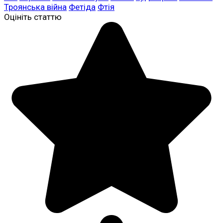
Троянська війна
Фетіда
Фтія
Оцініть статтю