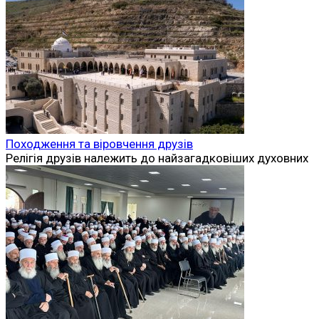
Походження та віровчення друзів
Релігія друзів належить до найзагадковіших духовних