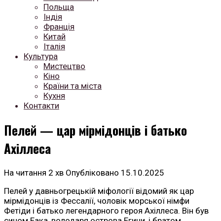
Польща
Індія
Франція
Китай
Італія
Культура
Мистецтво
Кіно
Країни та міста
Кухня
Контакти
Пелей — цар мірмідонців і батько
Ахіллеса
На читання
2 хв
Опубліковано
15.10.2025
Пелей у давньогрецькій міфології відомий як цар
мірмідонців із Фессалії, чоловік морської німфи
Фетіди і батько легендарного героя Ахіллеса. Він був
сином Еака, володаря острова Егини, і братом