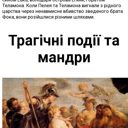
Теламона. Коли Пелея та Теламона вигнали з рідного
царства через ненавмисне вбивство зведеного брата
Фока, вони розійшлися різними шляхами.
Трагічні події та
мандри