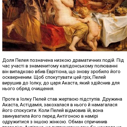
Доля Пелея позначена низкою драматичних подій. Під
час участі в знаменитому калідонському полюванні
він випадково вбив Еврітіона, що знову зробило його
оскверненим. Щоб спокутувати цей гріх, Пелей
вирушив до Іолку, до царя Акаста, який здійснив для
нього обряд очищення.
Проте в Іолку Пелей став жертвою підступів. Дружина
Акаста, Астідамія, закохалася в нього й намагалася
його спокусити. Коли Пелей відмовив їй, вона
звинуватила його перед Антігоною в намірі
одружитися з іншою жінкою. Обман спричинив