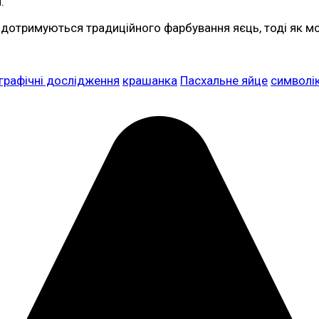
.
 дотримуються традиційного фарбування яєць, тоді як м
графічні дослідження
крашанка
Пасхальне яйце
символі