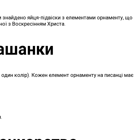
ни знайдено яйця-підвіски з елементами орнаменту, що
ної з Воскресінням Христа.
рашанки
 один колір). Кожен елемент орнаменту на писанці має
.