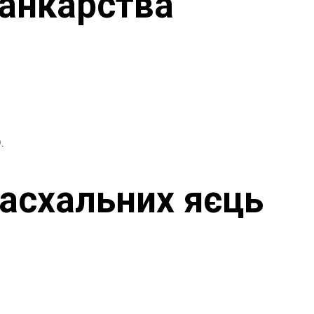
санкарства
.
пасхальних яєць