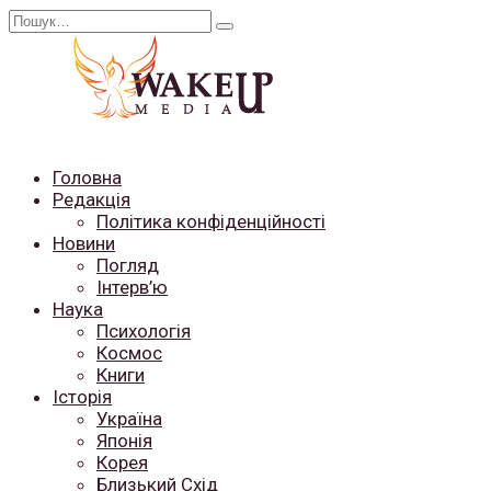
Перейти
Search
до
for:
вмісту
Головна
Редакція
Політика конфіденційності
Новини
Погляд
Інтерв’ю
Наука
Психологія
Космос
Книги
Історія
Україна
Японія
Корея
Близький Схід