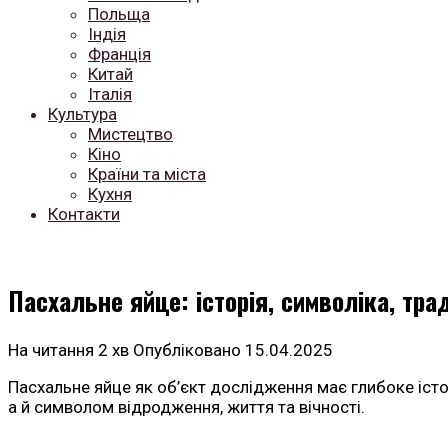
Польща
Індія
Франція
Китай
Італія
Культура
Мистецтво
Кіно
Країни та міста
Кухня
Контакти
Пасхальне яйце: історія, символіка, трад
На читання
2 хв
Опубліковано
15.04.2025
Пасхальне яйце як об’єкт дослідження має глибоке істор
а й символом відродження, життя та вічності.