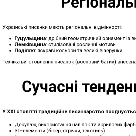
Регіональ
Українські писанки мають регіональні відмінності:
Гуцульщина
: дрібний геометричний орнамент із 
Лемківщина
: стилізовані рослинні мотиви.
Поділля
: яскраві кольори та великі візерунки.
Техніка виготовлення писанок (восковий батик) внесен
Сучасні тенден
У XXI столітті традиційне писанкарство поєднуєтьс
Декупаж, використання наліпок та акрилових фарб
3D-елементи (бісер, стрічки, текстиль).