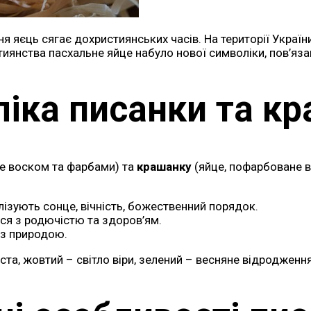
ня яєць сягає дохристиянських часів. На території Украї
иянства пасхальне яйце набуло нової символіки, пов’яза
іка писанки та к
не воском та фарбами) та
крашанку
(яйце, пофарбоване в
олізують сонце, вічність, божественний порядок.
ся з родючістю та здоров’ям.
із природою.
а, жовтий – світло віри, зелений – весняне відродження