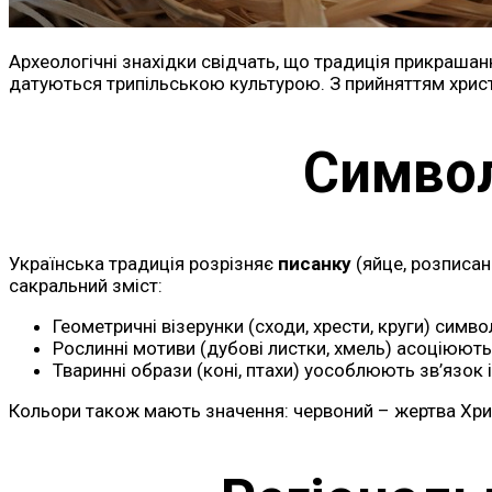
Археологічні знахідки свідчать, що традиція прикрашан
датуються трипільською культурою. З прийняттям христ
Символ
Українська традиція розрізняє
писанку
(яйце, розписа
сакральний зміст:
Геометричні візерунки (сходи, хрести, круги) симв
Рослинні мотиви (дубові листки, хмель) асоціюють
Тваринні образи (коні, птахи) уособлюють зв’язок 
Кольори також мають значення: червоний – жертва Христ