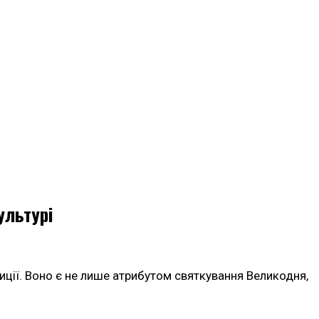
ультурі
диції. Воно є не лише атрибутом святкування Великодня,