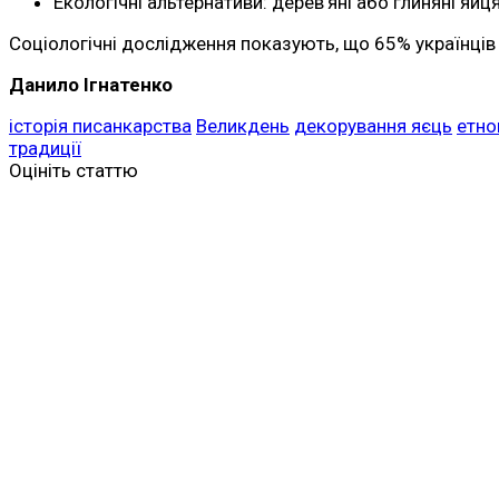
Екологічні альтернативи: дерев’яні або глиняні яйця
Соціологічні дослідження показують, що 65% українців
Данило Ігнатенко
історія писанкарства
Великдень
декорування яєць
етно
традиції
Оцініть статтю