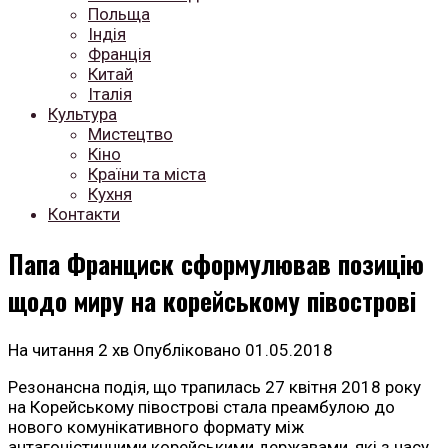
Польща
Індія
Франція
Китай
Італія
Культура
Мистецтво
Кіно
Країни та міста
Кухня
Контакти
Папа Франциск сформулював позицію
щодо миру на корейському півострові
На читання
2 хв
Опубліковано
01.05.2018
Резонансна подія, що трапилась 27 квітня 2018 року
на Корейському півострові стала преамбулою до
нового комунікативного формату між
антагоністичними корейськими державами, які з часу