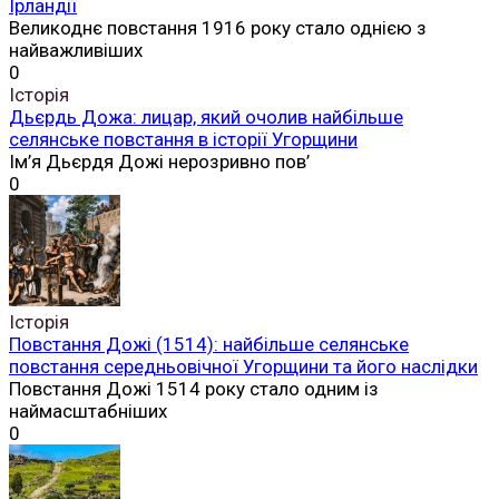
Ірландії
Великоднє повстання 1916 року стало однією з
найважливіших
0
Історія
Дьєрдь Дожа: лицар, який очолив найбільше
селянське повстання в історії Угорщини
Ім’я Дьєрдя Дожі нерозривно пов’
0
Історія
Повстання Дожі (1514): найбільше селянське
повстання середньовічної Угорщини та його наслідки
Повстання Дожі 1514 року стало одним із
наймасштабніших
0