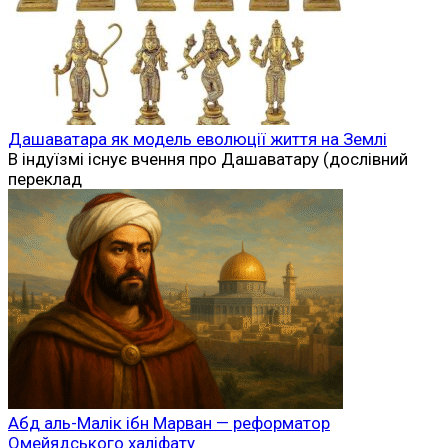
Дашаватара як модель еволюції життя на Землі
В індуїзмі існує вчення про Дашаватару (дослівний
переклад
Абд аль-Малік ібн Марван — реформатор
Омейядського халіфату