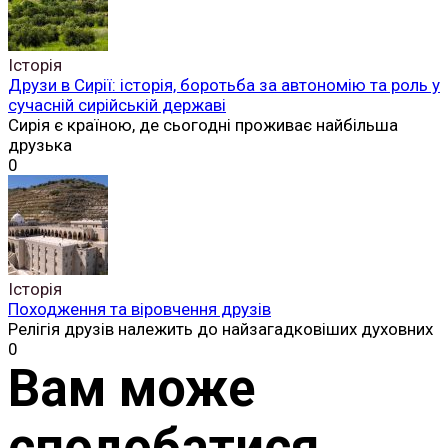
Історія
Друзи в Сирії: історія, боротьба за автономію та роль у
сучасній сирійській державі
Сирія є країною, де сьогодні проживає найбільша
друзька
0
Історія
Походження та віровчення друзів
Релігія друзів належить до найзагадковіших духовних
0
Вам може
сподобатися