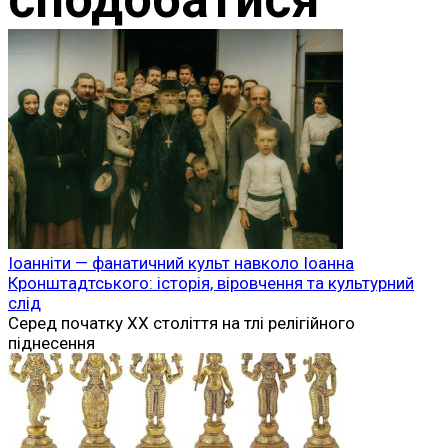
Іоанніти — фанатичний культ навколо Іоанна
Кронштадтського: історія, віровчення та культурний
слід
Серед початку XX століття на тлі релігійного
піднесення