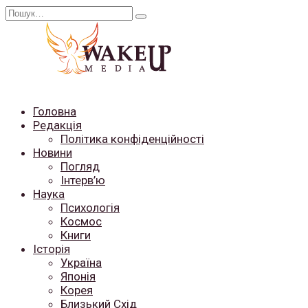
Перейти
Search
до
for:
вмісту
Головна
Редакція
Політика конфіденційності
Новини
Погляд
Інтерв’ю
Наука
Психологія
Космос
Книги
Історія
Україна
Японія
Корея
Близький Схід