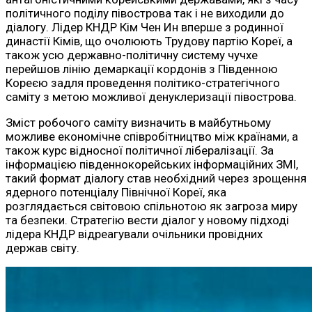
політичного поділу півострова так і не виходили до
діалогу. Лідер КНДР Кім Чен Ин вперше з родинної
династії Кімів, що очолюють Трудову партію Кореї, а
також усю державно-політичну систему чучхе
перейшов лінію демаркації кордонів з Південною
Кореєю задля проведення політико-стратегічного
саміту з метою можливої денуклеризації півострова.
Зміст робочого саміту визначить в майбутньому
можливе економічне співробітництво між країнами, а
також курс відносної політичної лібералізації. За
інформацією південнокорейських інформаційних ЗМІ,
такий формат діалогу став необхідний через зрощення
ядерного потенціалу Північної Кореї, яка
розглядається світовою спільнотою як загроза миру
та безпеки. Стратегію вести діалог у новому підході
лідера КНДР відреагували очільники провідних
держав світу.