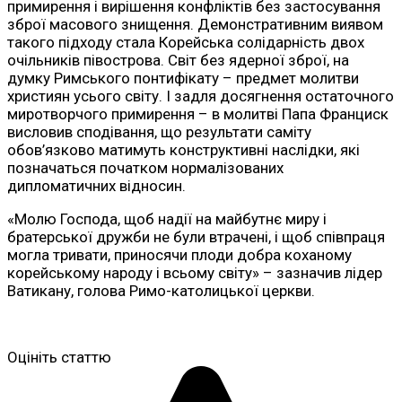
примирення і вирішення конфліктів без застосування
зброї масового знищення. Демонстративним виявом
такого підходу стала Корейська солідарність двох
очільників півострова. Світ без ядерної зброї, на
думку Римського понтифікату – предмет молитви
християн усього світу. І задля досягнення остаточного
миротворчого примирення – в молитві Папа Франциск
висловив сподівання, що результати саміту
обов’язково матимуть конструктивні наслідки, які
позначаться початком нормалізованих
дипломатичних відносин.
«Молю Господа, щоб надії на майбутнє миру і
братерської дружби не були втрачені, і щоб співпраця
могла тривати, приносячи плоди добра коханому
корейському народу і всьому світу» – зазначив лідер
Ватикану, голова Римо-католицької церкви.
Оцініть статтю