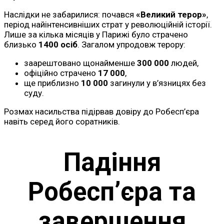
Наслідки не забарилися: почався
«Великий терор»
,
період найінтенсивніших страт у революційній історії.
Лише за кілька місяців у Парижі було страчено
близько
1400 осіб
. Загалом упродовж терору:
заарештовано щонайменше
300 000
людей,
офіційно страчено
17 000
,
ще приблизно
10 000
загинули у в’язницях без
суду.
Розмах насильства підірвав довіру до Робесп’єра
навіть серед його соратників.
Падіння
Робесп’єра та
завершення