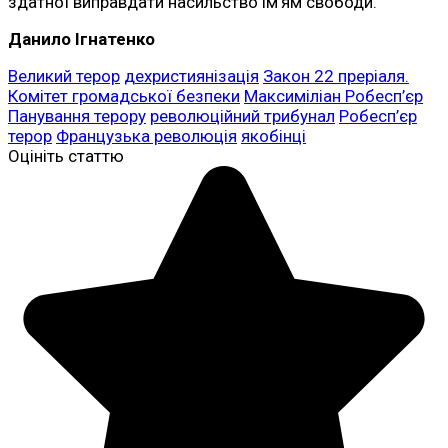
здатної виправдати насильство ім’ям свободи.
Данило Ігнатенко
Великий терор
дехристиянізація
Закон 22 преріаля.
Комітет громадської безпеки
Максиміліан Робесп’єр
Панування терору
революційний трибунал
Робесп’єр
терор
Французька революція
якобінці
Оцініть статтю