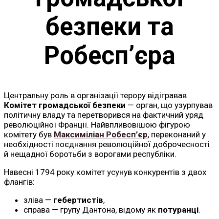
безпеки та
Робесп’єра
Центральну роль в організації терору відігравав
Комітет громадської безпеки
— орган, що узурпував
політичну владу та перетворився на фактичний уряд
революційної Франції. Найвпливовішою фігурою
комітету був
Максиміліан Робесп’єр
, переконаний у
необхідності поєднання революційної доброчесності
й нещадної боротьби з ворогами республіки.
Навесні 1794 року комітет усунув конкурентів з двох
флангів:
зліва —
гебертистів
,
справа — групу Дантона, відому як
потуранці
.