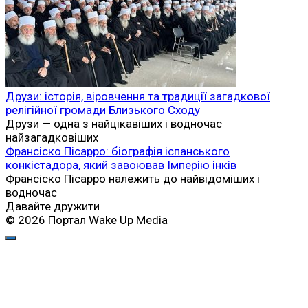
Друзи: історія, віровчення та традиції загадкової
релігійної громади Близького Сходу
Друзи — одна з найцікавіших і водночас
найзагадковіших
Франсіско Пісарро: біографія іспанського
конкістадора, який завоював Імперію інків
Франсіско Пісарро належить до найвідоміших і
водночас
Давайте дружити
© 2026 Портал Wake Up Media