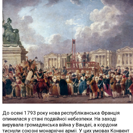
До осені 1793 року нова республіканська Франція
опинилася у стані подвійної небезпеки. На заході
вирувала громадянська війна у Вандеї, а кордони
тиснули союзні монархічні армії. У цих умовах Конвент