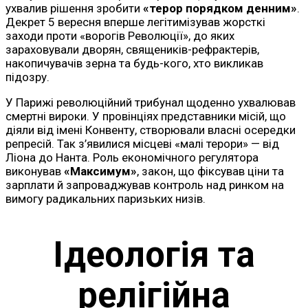
ухвалив рішення зробити
«терор порядком денним»
.
Декрет 5 вересня вперше легітимізував жорсткі
заходи проти «ворогів Революції», до яких
зараховували дворян, священиків-рефрактерів,
накопичувачів зерна та будь-кого, хто викликав
підозру.
У Парижі революційний трибунал щоденно ухвалював
смертні вироки. У провінціях представники місій, що
діяли від імені Конвенту, створювали власні осередки
репресій. Так з’явилися місцеві «малі терори» — від
Ліона до Нанта. Роль економічного регулятора
виконував
«Максимум»
, закон, що фіксував ціни та
зарплати й запроваджував контроль над ринком на
вимогу радикальних паризьких низів.
Ідеологія та
релігійна