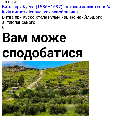
Історія
Битва при Куско (1536–1537): остання велика спроба
інків вигнати іспанських завойовників
Битва при Куско стала кульмінацією найбільшого
антиіспанського
0
Вам може
сподобатися