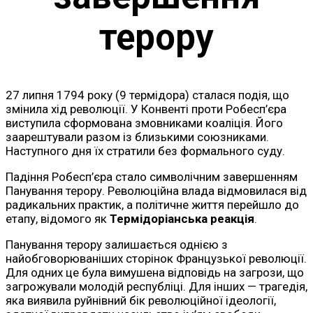
терору
27 липня 1794 року (9 термідора) сталася подія, що
змінила хід революції. У Конвенті проти Робесп’єра
виступила сформована змовниками коаліція. Його
заарештували разом із близькими союзниками.
Наступного дня їх стратили без формального суду.
Падіння Робесп’єра стало символічним завершенням
Панування терору. Революційна влада відмовилася від
радикальних практик, а політичне життя перейшло до
етапу, відомого як
Термідоріанська реакція
.
Панування терору залишається однією з
найобговорюваніших сторінок Французької революції.
Для одних це була вимушена відповідь на загрози, що
загрожували молодій республіці. Для інших — трагедія,
яка виявила руйнівний бік революційної ідеології,