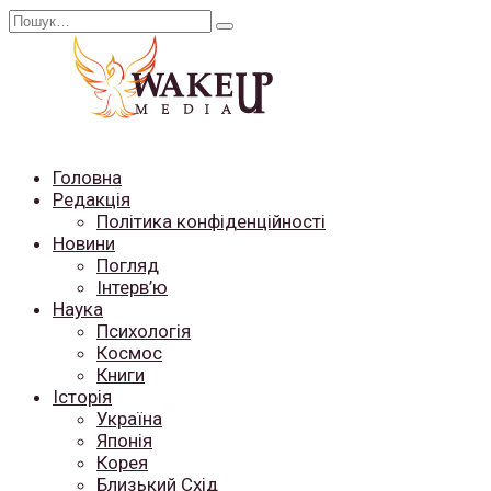
Перейти
Search
до
for:
вмісту
Головна
Редакція
Політика конфіденційності
Новини
Погляд
Інтерв’ю
Наука
Психологія
Космос
Книги
Історія
Україна
Японія
Корея
Близький Схід