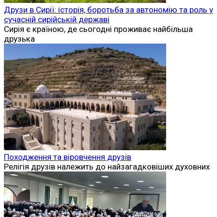
Друзи в Сирії: історія, боротьба за автономію та роль у
сучасній сирійській державі
Сирія є країною, де сьогодні проживає найбільша
друзька
Походження та віровчення друзів
Релігія друзів належить до найзагадковіших духовних