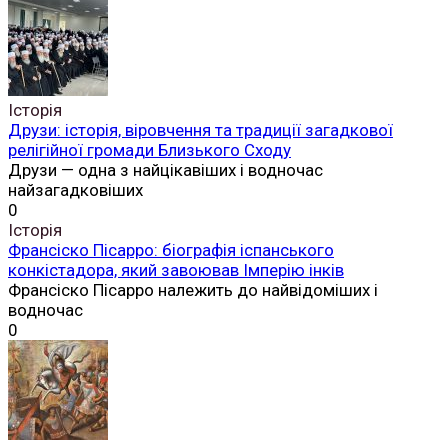
Історія
Друзи: історія, віровчення та традиції загадкової
релігійної громади Близького Сходу
Друзи — одна з найцікавіших і водночас
найзагадковіших
0
Історія
Франсіско Пісарро: біографія іспанського
конкістадора, який завоював Імперію інків
Франсіско Пісарро належить до найвідоміших і
водночас
0