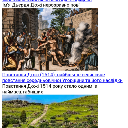
Ім’я Дьєрдя Дожі нерозривно пов’
Повстання Дожі (1514): найбільше селянське
повстання середньовічної Угорщини та його наслідки
Повстання Дожі 1514 року стало одним із
наймасштабніших