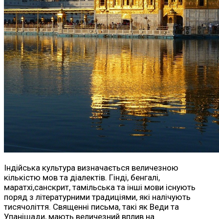
Індійська культура визначається величезною
кількістю мов та діалектів. Гінді, бенгалі,
маратхі,санскрит, тамільська та інші мови існують
поряд з літературними традиціями, які налічують
тисячоліття. Священні письма, такі як Веди та
Упанішади, мають величезний вплив на