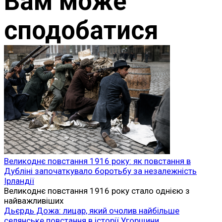
Вам може
сподобатися
Великоднє повстання 1916 року: як повстання в
Дубліні започаткувало боротьбу за незалежність
Ірландії
Великоднє повстання 1916 року стало однією з
найважливіших
Дьєрдь Дожа: лицар, який очолив найбільше
селянське повстання в історії Угорщини