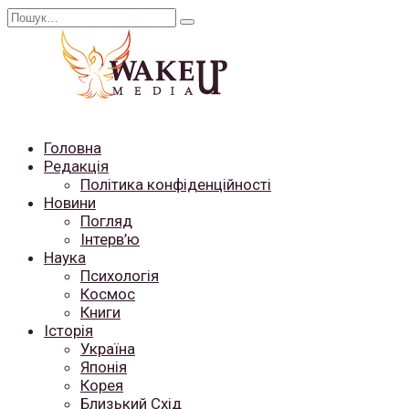
Перейти
Search
до
for:
вмісту
Головна
Редакція
Політика конфіденційності
Новини
Погляд
Інтерв’ю
Наука
Психологія
Космос
Книги
Історія
Україна
Японія
Корея
Близький Схід