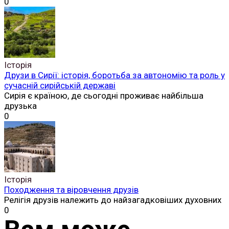
0
Історія
Друзи в Сирії: історія, боротьба за автономію та роль у
сучасній сирійській державі
Сирія є країною, де сьогодні проживає найбільша
друзька
0
Історія
Походження та віровчення друзів
Релігія друзів належить до найзагадковіших духовних
0