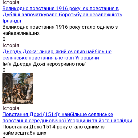
Історія
Великоднє повстання 1916 року: як повстання в
Дубліні започаткувало боротьбу за незалежність
Ірландії
Великоднє повстання 1916 року стало однією з
найважливіших
0
Історія
Дьєрдь Дожа: лицар, який очолив найбільше
селянське повстання в історії Угорщини
Ім’я Дьєрдя Дожі нерозривно пов’
0
Історія
Повстання Дожі (1514): найбільше селянське
повстання середньовічної Угорщини та його наслідки
Повстання Дожі 1514 року стало одним із
наймасштабніших