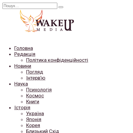
Перейти
Search
до
for:
вмісту
Головна
Редакція
Політика конфіденційності
Новини
Погляд
Інтерв’ю
Наука
Психологія
Космос
Книги
Історія
Україна
Японія
Корея
Близький Схід