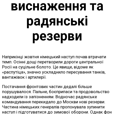
виснаження та
радянські
резерви
Наприкінці жовтня німецький наступ почав втрачати
темп. Осінні дощі перетворили дороги центральної
Росії на суцільне болото. Це явище, відоме як
«распутіца», значно ускладнило пересування танків,
вантажівок і артилерії.
Постачання фронтових частин дедалі більше
порушувалося. Пальне, боєприпаси та продовольство
надходили із запізненням. Водночас радянське
командування перекидало до Москви нові резерви.
Частина німецьких генералів пропонувала зупинити
наступ і підготуватися до зимової оборони. Однак фон