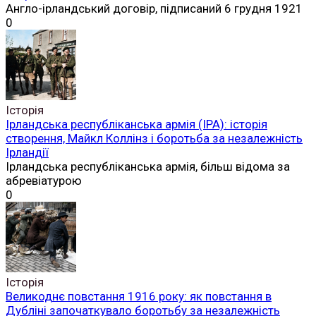
Англо-ірландський договір, підписаний 6 грудня 1921
0
Історія
Ірландська республіканська армія (ІРА): історія
створення, Майкл Коллінз і боротьба за незалежність
Ірландії
Ірландська республіканська армія, більш відома за
абревіатурою
0
Історія
Великоднє повстання 1916 року: як повстання в
Дубліні започаткувало боротьбу за незалежність