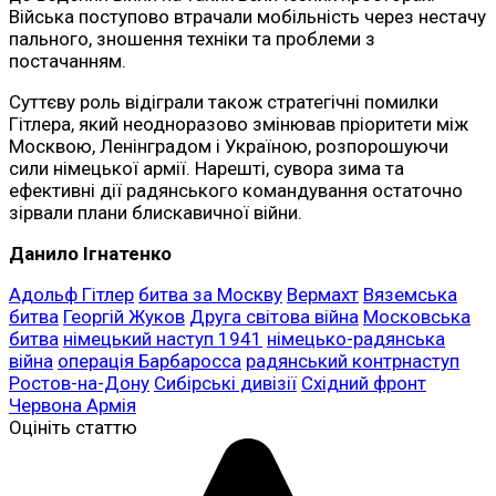
Війська поступово втрачали мобільність через нестачу
пального, зношення техніки та проблеми з
постачанням.
Суттєву роль відіграли також стратегічні помилки
Гітлера, який неодноразово змінював пріоритети між
Москвою, Ленінградом і Україною, розпорошуючи
сили німецької армії. Нарешті, сувора зима та
ефективні дії радянського командування остаточно
зірвали плани блискавичної війни.
Данило Ігнатенко
Адольф Гітлер
битва за Москву
Вермахт
Вяземська
битва
Георгій Жуков
Друга світова війна
Московська
битва
німецький наступ 1941
німецько-радянська
війна
операція Барбаросса
радянський контрнаступ
Ростов-на-Дону
Сибірські дивізії
Східний фронт
Червона Армія
Оцініть статтю