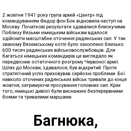
2 жовтня 1941 року група армій «Центр» під
командуванням Федор фон Бок відновила наступ на
Москву. Початкові результати здавалися блискучими.
Поблизу Вязьми німецьким військам вдалося
здійснити масштабне оточення радянських сил. У так
званому Вяземському котлі було захоплено близько
600 тисяч радянських військовослужбовців. Для
багатьох німецьких командирів це виглядало як
передвісник остаточного розгрому Червоної армії.
Шлях до Москви, здавалося, був відкритий. Проте
стратегічний успіх приховував серйозні проблеми. Бої
навколо оточених радянських військ тривали до кінця
жовтня, затримуючи просування головних сил. Крім
того, німецькі дивізії були виснажені безперервними
боями та тривалими маршами.
Багнюка,