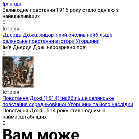
Ірландії
Великоднє повстання 1916 року стало однією з
найважливіших
0
Історія
Дьєрдь Дожа: лицар, який очолив найбільше
селянське повстання в історії Угорщини
Ім’я Дьєрдя Дожі нерозривно пов’
0
Історія
Повстання Дожі (1514): найбільше селянське
повстання середньовічної Угорщини та його наслідки
Повстання Дожі 1514 року стало одним із
наймасштабніших
0
Вам може