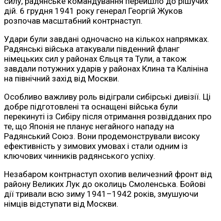
силу, радянське командування перейшло до рішучих
дій. 6 грудня 1941 року генерал Георгій Жуков
розпочав масштабний контрнаступ.
Удари були завдані одночасно на кількох напрямках.
Радянські війська атакували південний фланг
німецьких сил у районах Єльця та Тули, а також
завдали потужних ударів у районах Клина та Калініна
на північний захід від Москви.
Особливо важливу роль відіграли сибірські дивізії. Ці
добре підготовлені та оснащені війська були
перекинуті із Сибіру після отримання розвідданих про
те, що Японія не планує негайного нападу на
Радянський Союз. Вони продемонстрували високу
ефективність у зимових умовах і стали одним із
ключових чинників радянського успіху.
Незабаром контрнаступ охопив величезний фронт від
району Великих Лук до околиць Смоленська. Бойові
дії тривали всю зиму 1941–1942 років, змушуючи
німців відступати від Москви.