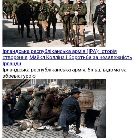
Ірландська республіканська армія (ІРА): історія
створення, Майкл Коллінз і боротьба за незалежність
Ірландії
Ірландська республіканська армія, більш відома за
абревіатурою