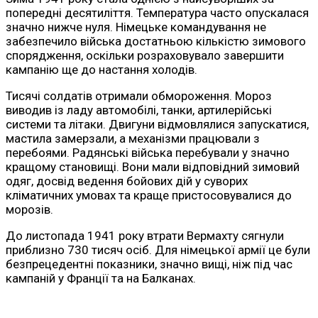
попередні десятиліття. Температура часто опускалася
значно нижче нуля. Німецьке командування не
забезпечило війська достатньою кількістю зимового
спорядження, оскільки розраховувало завершити
кампанію ще до настання холодів.
Тисячі солдатів отримали обмороження. Мороз
виводив із ладу автомобілі, танки, артилерійські
системи та літаки. Двигуни відмовлялися запускатися,
мастила замерзали, а механізми працювали з
перебоями. Радянські війська перебували у значно
кращому становищі. Вони мали відповідний зимовий
одяг, досвід ведення бойових дій у суворих
кліматичних умовах та краще пристосовувалися до
морозів.
До листопада 1941 року втрати Вермахту сягнули
приблизно 730 тисяч осіб. Для німецької армії це були
безпрецедентні показники, значно вищі, ніж під час
кампаній у Франції та на Балканах.