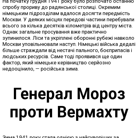
На початку грудня 1941 року було розпочато останню
спробу прориву до радянської столиці. Окремим
німецьким підрозділам вдалося досягти передмість
Москви. У деяких місцях передові частини перебували
всього за кілька десятків кілометрів від центру міста.
Однак загальне просування вже практично
зупинилося. Ліси та укріплені оборонні рубежі навколо
Москви уповільнювали наступ. Німецькі війська дедалі
більше страждали від нестачі пального, боєприпасів і
людських ресурсів. Саме тоді проявився ще один
фактор, який німецьке керівництво серйозно
недооцінило, — російська зима.
Генерал Мороз
проти Вермахту
Зима 1941 року стала однією з найсуворіших за