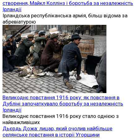
створення, Майкл Коллінз і боротьба за незалежність
Ірландії
Ірландська республіканська армія, більш відома за
абревіатурою
Великоднє повстання 1916 року: як повстання в
Дубліні започаткувало боротьбу за незалежність
Ірландії
Великоднє повстання 1916 року стало однією з
найважливіших
Дьєрдь Дожа: лицар, який очолив найбільше
селянське повстання в історії Угорщини