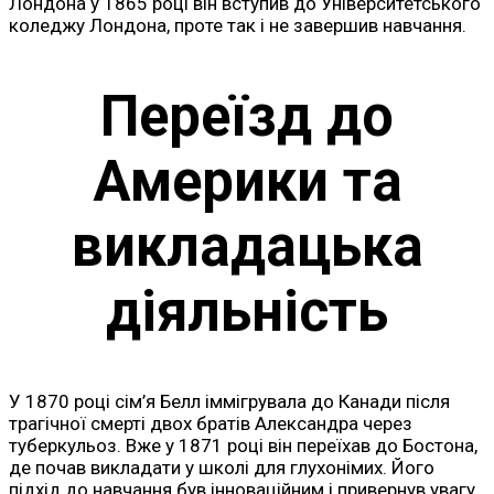
Лондона у 1865 році він вступив до Університетського
коледжу Лондона, проте так і не завершив навчання.
Переїзд до
Америки та
викладацька
діяльність
У 1870 році сім’я Белл іммігрувала до Канади після
трагічної смерті двох братів Александра через
туберкульоз. Вже у 1871 році він переїхав до Бостона,
де почав викладати у школі для глухонімих. Його
підхід до навчання був інноваційним і привернув увагу