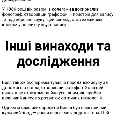
У 1886 році він разом із колегами вдосконалив
фонограф, створивши графофон — пристрій для запису
та відтворення звуку. Цей винахід став важливим
кроком у розвитку звукозапису.
Інші винаходи та
дослідження
Белл також експериментував із передачею звуку за
допомогою світла, створивши фотофон. Хоча цей
винахід не став комерційно успішним, він зробив
важливий внесок у розвиток оптичних технологій.
Одним із важливих проєктів Белла був електричний
кульовий зонд — рання версія металодетектора. Цей