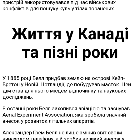
пристрій використовувався під час військових
конфліктів для пошуку куль у тілах поранених.
Життя у Канаді
та пізні роки
У 1885 році Белл придбав землю на острові Кейп-
Бретон у Новій Шотландії, де побудував маєток. Цей
дім став для нього місцем відпочинку та наукових
досліджень.
В останні роки Белл захопився авіацією та заснував
Aerial Experiment Association, яка зробила значний
внесок у розвиток літальних апаратів.
Александер Грем Белл не лише змінив світ своїм
винаходом телефону, а й зробив великий внесок у