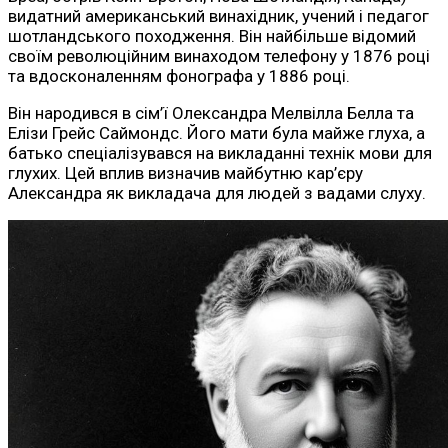
видатний американський винахідник, учений і педагог
шотландського походження. Він найбільше відомий
своїм революційним винаходом телефону у 1876 році
та вдосконаленням фонографа у 1886 році.
Він народився в сім’ї Олександра Мелвілла Белла та
Елізи Грейс Саймондс. Його мати була майже глуха, а
батько спеціалізувався на викладанні технік мови для
глухих. Цей вплив визначив майбутню кар’єру
Александра як викладача для людей з вадами слуху.