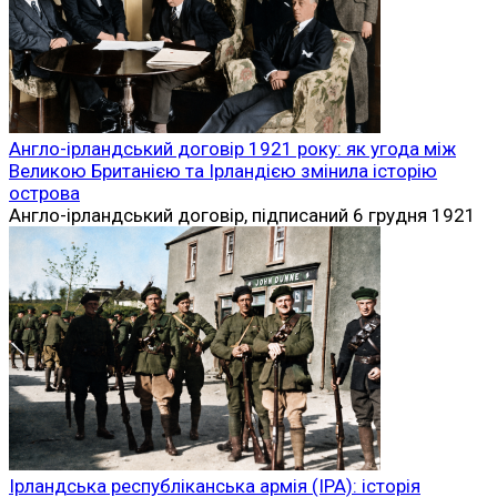
Англо-ірландський договір 1921 року: як угода між
Великою Британією та Ірландією змінила історію
острова
Англо-ірландський договір, підписаний 6 грудня 1921
Ірландська республіканська армія (ІРА): історія