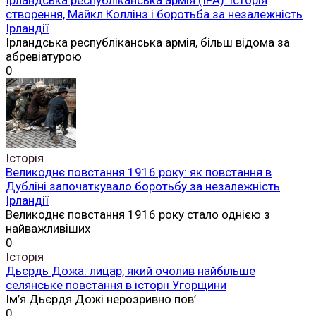
створення, Майкл Коллінз і боротьба за незалежність
Ірландії
Ірландська республіканська армія, більш відома за
абревіатурою
0
Історія
Великоднє повстання 1916 року: як повстання в
Дубліні започаткувало боротьбу за незалежність
Ірландії
Великоднє повстання 1916 року стало однією з
найважливіших
0
Історія
Дьєрдь Дожа: лицар, який очолив найбільше
селянське повстання в історії Угорщини
Ім’я Дьєрдя Дожі нерозривно пов’
0