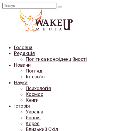
Перейти
Search
до
for:
вмісту
Головна
Редакція
Політика конфіденційності
Новини
Погляд
Інтерв’ю
Наука
Психологія
Космос
Книги
Історія
Україна
Японія
Корея
Близький Схід