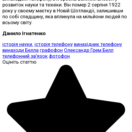
розвиток науки та техніки. Він помер 2 серпня 1922
року у своєму маєтку в Новій Шотландії, залишивши
по собі спадщину, яка вплинула на мільйони людей по
всьому світу.
Данило Ігнатенко
історія науки.
історія телефону
винахідник телефону
винаходи Белла
графофон
Олександр Грем Белл
телефонний зв'язок
фотофон
Оцініть статтю