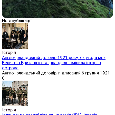
Нові публікації
Історія
Англо-ірландський договір 1921 року: як угода між
Великою Британією та Ірландією змінила історію
острова
Англо-ірландський договір, підписаний 6 грудня 1921
0
Історія
Ірландська республіканська армія (ІРА): історія