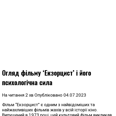
Огляд фільму ‘Екзорцист’ і його
психологічна сила
На читання
2 хв
Опубліковано
04.07.2023
Фільм “Екзорцист” є одним з найвідоміших та
найжахливіших фільмів жахів у всій історії кіно.
Випущений в 1973 році, цей культовий фільм викликав