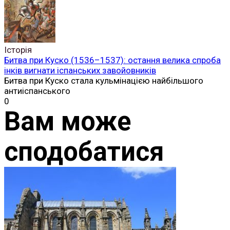
Історія
Битва при Куско (1536–1537): остання велика спроба
інків вигнати іспанських завойовників
Битва при Куско стала кульмінацією найбільшого
антиіспанського
0
Вам може
сподобатися