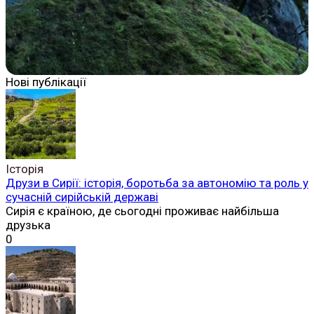
Нові публікації
Історія
Друзи в Сирії: історія, боротьба за автономію та роль у
сучасній сирійській державі
Сирія є країною, де сьогодні проживає найбільша
друзька
0