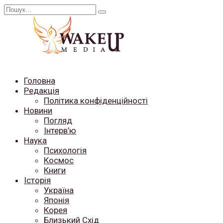
Перейти
Search
до
for:
вмісту
Головна
Редакція
Політика конфіденційності
Новини
Погляд
Інтерв’ю
Наука
Психологія
Космос
Книги
Історія
Україна
Японія
Корея
Близький Схід