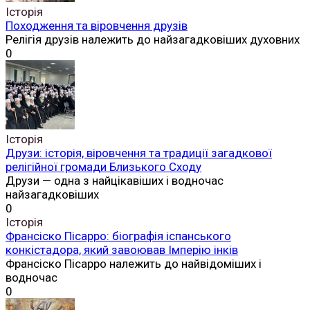
Історія
Походження та віровчення друзів
Релігія друзів належить до найзагадковіших духовних
0
Історія
Друзи: історія, віровчення та традиції загадкової
релігійної громади Близького Сходу
Друзи — одна з найцікавіших і водночас
найзагадковіших
0
Історія
Франсіско Пісарро: біографія іспанського
конкістадора, який завоював Імперію інків
Франсіско Пісарро належить до найвідоміших і
водночас
0