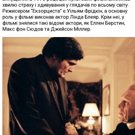
хвилю страху і здивування у глядачів по всьому світу.
Режисером “Екзорциста” є Уільям Фрідкін, а основну
роль у фільмі виконав актор Лінда Блеяр. Крім неї, у
фільмі знялися такі відомі актори, як Еллен Берстин,
Макс фон Сюдов та Джейсон Міллер.