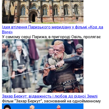
Ідея втілення Паризького меридіану у фільмі «Код да
Вінчі»
У самому серці Парижа, в пригороді Овіль, пролягає
Захар Беркут: відважність і любов до рідної Землі
Фільм “Захар Беркут”, заснований на однойменному