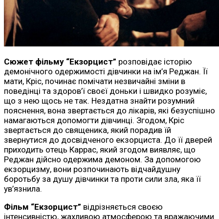
Сюжет фільму “Екзорцист”
розповідає історію
демонічного одержимості дівчинки на ім’я Реджан. Її
мати, Кріс, починає помічати незвичайні зміни в
поведінці та здоров’ї своєї доньки і швидко розуміє,
що з нею щось не так. Нездатна знайти розумний
пояснення, вона звертається до лікарів, які безуспішно
намагаються допомогти дівчинці. Згодом, Кріс
звертається до священика, який порадив їй
звернутися до досвідченого екзорциста. До її дверей
приходить отець Каррас, який згодом виявляє, що
Реджан дійсно одержима демоном. За допомогою
екзорцизму, вони розпочинають відчайдушну
боротьбу за душу дівчинки та проти сили зла, яка її
ув’язнила.
Фільм “Екзорцист”
відрізняється своєю
інтенсивністю, жахливою атмосферою та вражаючими