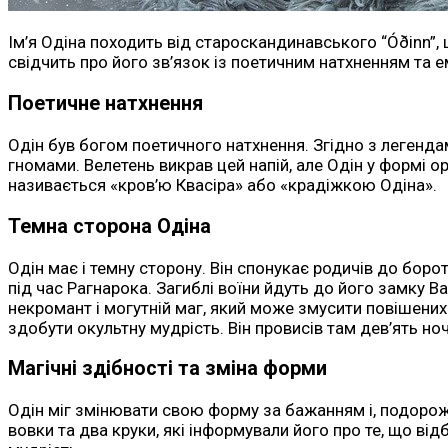
Ім’я Одіна походить від староскандинавського “Óðinn”, 
свідчить про його зв’язок із поетичним натхненням та 
Поетичне натхнення
Одін був богом поетичного натхнення. Згідно з легендами
гномами. Велетень викрав цей напій, але Одін у формі ор
називається «кров’ю Квасіра» або «крадіжкою Одіна».
Темна сторона Одіна
Одін має і темну сторону. Він спонукає родичів до боро
під час Рагнарока. Загиблі воїни йдуть до його замку В
некромант і могутній маг, який може змусити повішених 
здобути окультну мудрість. Він провисів там дев’ять но
Магічні здібності та зміна форми
Одін міг змінювати свою форму за бажанням і, подорож
вовки та два круки, які інформували його про те, що ві