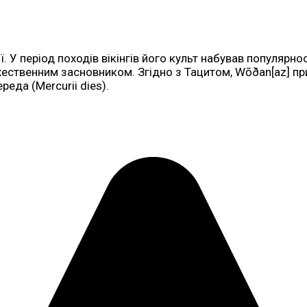
ї. У період походів вікінгів його культ набував популярно
ожественним засновником. Згідно з Тацитом, Wōðan[az] пр
еда (Mercurii dies).