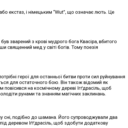
або екстаз, і німецьким “Wut”, що означає лють. Це
й був зварений з крові мудрого бога Квасіра, вбитого
ши священний мед у світі богів. Тому поезія
потрібні герої для останньої битви проти сил руйнування
ються для остаточного бою. Він також відомий як
м повісився на космічному дереві Ігґдрасіль, щоб
володіти рунами та знанням магічних заклинань.
му сні, подібно до шамана. Його супроводжували два
ра під деревом Іґґдрасіль, щоб здобути додаткову