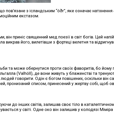
що пов’язане з ісландським “óðr”, яке означає натхнення 
емоційним екстазом.
, він приніс священний мед поезії в світ богів. Цей напі
ла викрав його, вилетівши з фортеці велетня та відригнув
тьби та може обернутися проти своїх фаворитів, бо йому 
альгалла (Valhöll), де вони живуть у блаженстві та трену
людей говорити. Одін є богом повішених, оскільки він са
чей, пронизаний списом, принесений у жертву собі, щоб о
уючи до інших світів, залишав своє тіло в каталептично
дбувається у світі. Одне око він залишив у колодязі Мімі