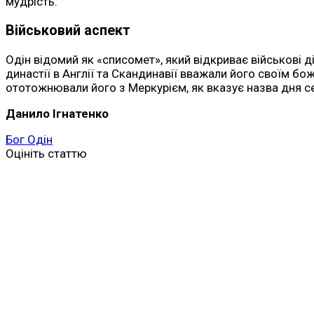
мудрість.
Військовий аспект
Одін відомий як «списомет», який відкриває військові ді
династії в Англії та Скандинавії вважали його своїм б
ототожнювали його з Меркурієм, як вказує назва дня сер
Данило Ігнатенко
Бог Одін
Оцініть статтю