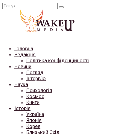
Перейти
Search
до
for:
вмісту
Головна
Редакція
Політика конфіденційності
Новини
Погляд
Інтерв’ю
Наука
Психологія
Космос
Книги
Історія
Україна
Японія
Корея
Близький Схід