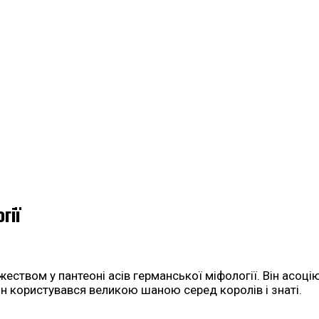
гії
еством у пантеоні асів германської міфології. Він асоці
ін користувався великою шаною серед королів і знаті.