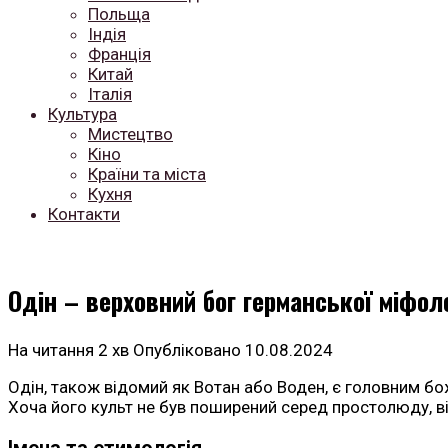
Польща
Індія
Франція
Китай
Італія
Культура
Мистецтво
Кіно
Країни та міста
Кухня
Контакти
Одін – верховний бог германської міфоло
На читання
2 хв
Опубліковано
10.08.2024
Одін, також відомий як Вотан або Воден, є головним бож
Хоча його культ не був поширений серед простолюду, в