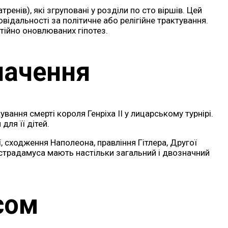
ренів), які згруповані у розділи по сто віршів. Цей
ідальності за політичне або релігійне трактування.
стійно оновлюваних гіпотез.
начення
ння смерті короля Генріха II у лицарському турнірі.
ля її дітей.
 сходження Наполеона, правління Гітлера, Другої
острадамуса мають настільки загальний і двозначний
сом