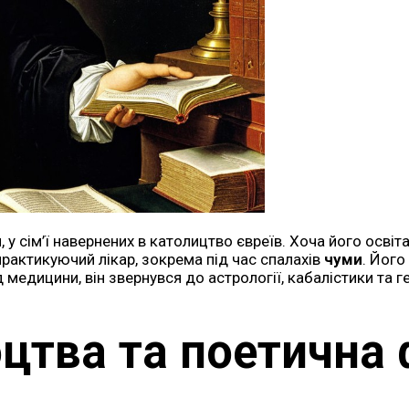
 у сім’ї навернених в католицтво євреїв. Хоча його освіт
практикуючий лікар, зокрема під час спалахів
чуми
. Його
медицини, він звернувся до астрології, кабалістики та г
цтва та поетична