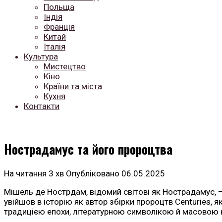
Польща
Індія
Франція
Китай
Італія
Культура
Мистецтво
Кіно
Країни та міста
Кухня
Контакти
Нострадамус та його пророцтва
На читання
3 хв
Опубліковано
06.05.2025
Мішель де Нострдам, відомий світові як Нострадамус, —
увійшов в історію як автор збірки пророцтв Centuries, я
традицією епохи, літературною символікою й масовою 