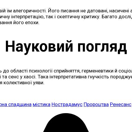
вій їм алегоричності. Його писання не датовані, насичен
ичну інтерпретацію, так і скептичну критику. Багато до
ування його епохи.
Науковий погляд
до області психології сприйняття, герменевтики й соціол
 та сенс у хаосі. Така інтерпретативна гнучкість породж
я колективної уяви.
урна спадщина
містика
Нострадамус
Пророцтва
Ренесанс