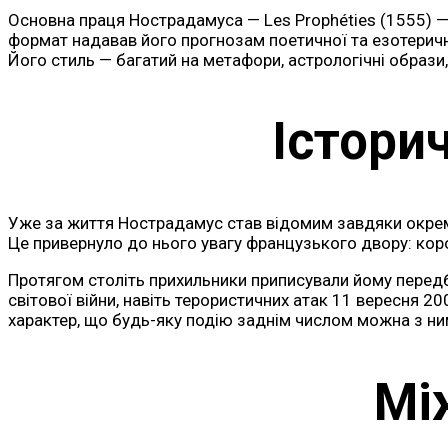
Основна праця Нострадамуса — Les Prophéties (1555) — мі
формат надавав його прогнозам поетичної та езотерично
Його стиль — багатий на метафори, астрологічні образи,
Істори
Уже за життя Нострадамус став відомим завдяки окреми
Це привернуло до нього увагу французького двору: коро
Протягом століть прихильники приписували йому передба
світової війни, навіть терористичних атак 11 вересня 
характер, що будь-яку подію заднім числом можна з ни
Мі