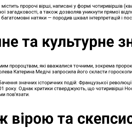
стить пророчі вірші, написані у формі чотиривіршів (кват
ї загадковості, а також дозволяв уникнути прямої відпов
 багатомовні натяки — породив шквал інтерпретацій і по
чне та культурне з
м пророцтвам, які вважалися точними, зокрема пророкува
лева Катерина Медічі запросила його скласти гороскопи д
чення значних історичних подій: Французької революції,
2001 року. Однак критики стверджують, що чотиривірші Н
ми пов’язати.
ж вірою та скепси