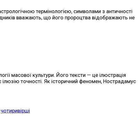
і астрологічною термінологією, символами з античності
слідників вважають, що його пророцтва відображають не
огії масової культури. Його тексти — це ілюстрація
ує ілюзію точності. Як історичний феномен, Нострадамус
чотиривірші