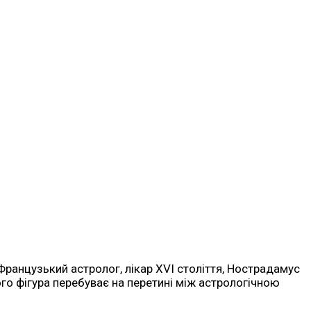
Французький астролог, лікар XVI століття, Нострадамус
Його фігура перебуває на перетині між астрологічною