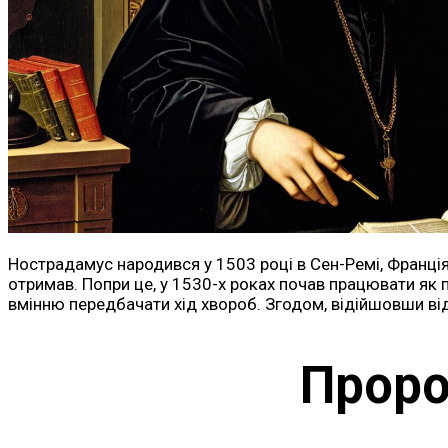
Нострадамус народився у 1503 році в Сен-Ремі, Франція,
отримав. Попри це, у 1530-х роках почав працювати як 
вмінню передбачати хід хвороб. Згодом, відійшовши від 
Проро