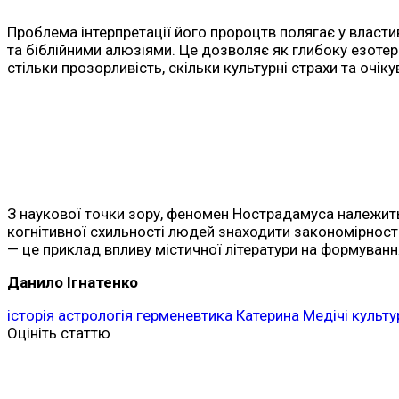
Проблема інтерпретації його пророцтв полягає у власти
та біблійними алюзіями. Це дозволяє як глибоку езотер
стільки прозорливість, скільки культурні страхи та очік
З наукової точки зору, феномен Нострадамуса належить 
когнітивної схильності людей знаходити закономірності
— це приклад впливу містичної літератури на формуванн
Данило Ігнатенко
історія
астрологія
герменевтика
Катерина Медічі
культ
Оцініть статтю