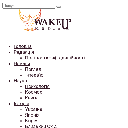
Перейти
Search
до
for:
вмісту
Головна
Редакція
Політика конфіденційності
Новини
Погляд
Інтерв’ю
Наука
Психологія
Космос
Книги
Історія
Україна
Японія
Корея
Близький Схід