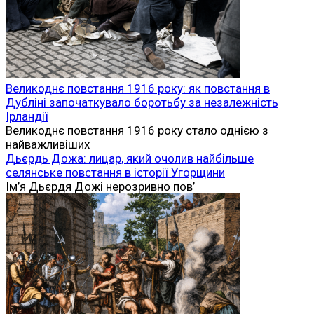
Великоднє повстання 1916 року: як повстання в
Дубліні започаткувало боротьбу за незалежність
Ірландії
Великоднє повстання 1916 року стало однією з
найважливіших
Дьєрдь Дожа: лицар, який очолив найбільше
селянське повстання в історії Угорщини
Ім’я Дьєрдя Дожі нерозривно пов’