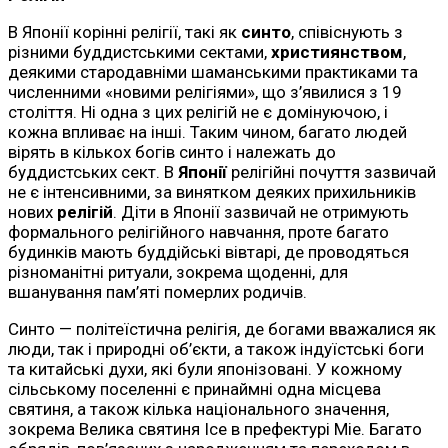
В Японії корінні релігії, такі як
синто
, співіснують з
різними буддистськими сектами,
християнством
,
деякими стародавніми шаманськими практиками та
численними «новими релігіями», що з’явилися з 19
століття. Ні одна з цих релігій не є домінуючою, і
кожна впливає на інші. Таким чином, багато людей
вірять в кількох богів синто і належать до
буддистських сект. В
Японії
релігійні почуття зазвичай
не є інтенсивними, за винятком деяких прихильників
нових
релігій
. Діти в Японії зазвичай не отримують
формального релігійного навчання, проте багато
будинків мають буддійські вівтарі, де проводяться
різноманітні ритуали, зокрема щоденні, для
вшанування пам’яті померлих родичів.
Синто — політеїстична релігія, де богами вважалися як
люди, так і природні об’єкти, а також індуїстські боги
та китайські духи, які були японізовані. У кожному
сільському поселенні є принаймні одна місцева
святиня, а також кілька національного значення,
зокрема Велика святиня Ісе в префектурі Міе. Багато