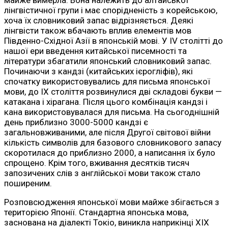
майже вимерла. Вона належить до алтайської
лінгвістичної групи і має спорідненість з корейською,
хоча їх словниковий запас відрізняється. Деякі
лінгвісти також вбачають вплив елементів мов
Південно-Східної Азії в японській мові. У IV столітті до
нашої ери введення китайської писемності та
літератури збагатили японський словниковий запас.
Починаючи з кандзі (китайських ієрогліфів), які
спочатку використовувались для письма японської
мови, до IX століття розвинулися дві складові букви —
катакана і хірагана. Після цього комбінація кандзі і
кана використовувалася для письма. На сьогоднішній
день приблизно 3000-5000 кандзі є
загальновживаними, але після Другої світової війни
кількість символів для базового словникового запасу
скоротилася до приблизно 2000, а написання їх було
спрощено. Крім того, вживання десятків тисяч
запозичених слів з англійської мови також стало
поширеним.
Розповсюдження японської мови майже збігається з
територією Японії. Стандартна японська мова,
заснована на діалекті Токіо, виникла наприкінці XIX