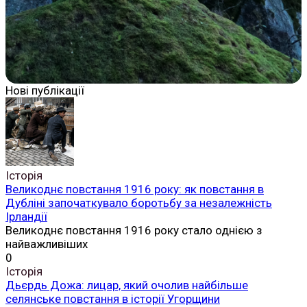
Нові публікації
Історія
Великоднє повстання 1916 року: як повстання в
Дубліні започаткувало боротьбу за незалежність
Ірландії
Великоднє повстання 1916 року стало однією з
найважливіших
0
Історія
Дьєрдь Дожа: лицар, який очолив найбільше
селянське повстання в історії Угорщини