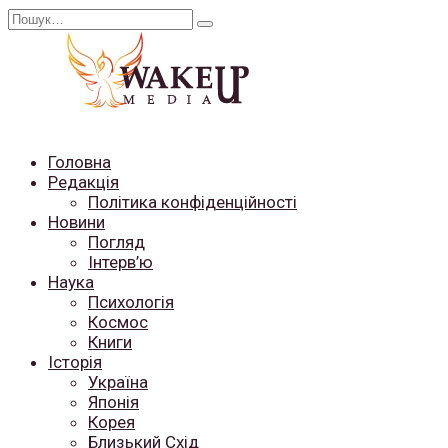
Перейти
Search
до
for:
вмісту
Головна
Редакція
Політика конфіденційності
Новини
Погляд
Інтерв’ю
Наука
Психологія
Космос
Книги
Історія
Україна
Японія
Корея
Близький Схід