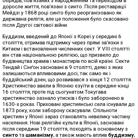
обрядів, пов’язаних з народженням та переходом в
доросле життя, пов’язані з синто. Після реставрації
Мейдзі у 1868 році синто було реорганізовано як
державна релігія, але це положення було скасовано
після Другої світової війни.
Буддизм, введений до Японії з Кореї у середині 6
століття, отримав підтримку через прямі зв’язки з
Китаєм і встановлення численних сект. У VIII столітті
він став національною релігією, що призвело до
будівництва храмів і монастирів по всій країні. Секти
Тендай і Сінґон засновані в 9 столітті, деякі з яких
залишаються впливовими досі, так само як і
буддійський дзен, що розвивався з кінця 12 століття.
Християнство ввели в Японію єзуїти в середині-кінці
16 століття, проте під сьогунатом Токугава
християнство зазнало утисків і було заборонено в
1630-х роках. Приховані християнські села існували до
1873 року, коли заборону скасували. Спільноти
християн у Японії зараз становлять невелику частину
населення. Нові релігійні культи в Японії, засновані
після середини 19 століття, походять в основному з
синто
та
шаманізму
, а також мають вплив
буддизму
,