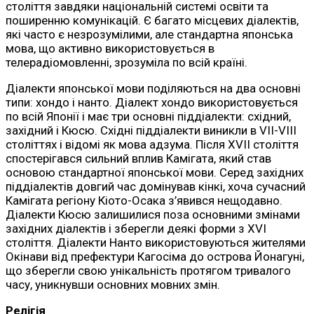
століття завдяки національній системі освіти та
поширенню комунікацій. Є багато місцевих діалектів,
які часто є незрозумілими, але стандартна японська
мова, що активно використовується в
телерадіомовленні, зрозуміла по всій країні.
Діалекти японської мови поділяються на два основні
типи: хондо і нанто. Діалект хондо використовується
по всій Японії і має три основні піддіалекти: східний,
західний і Кюсю. Східні піддіалекти виникли в VII-VIII
століттях і відомі як мова адзума. Після XVII століття
спостерігався сильний вплив Камігата, який став
основою стандартної японської мови. Серед західних
піддіалектів довгий час домінував кінкі, хоча сучасний
Камігата регіону Кіото-Осака з’явився нещодавно.
Діалекти Кюсю залишилися поза основними змінами
західних діалектів і зберегли деякі форми з XVI
століття. Діалекти Нанто використовуються жителями
Окінави від префектури Кагосіма до острова Йонагуні,
що зберегли свою унікальність протягом тривалого
часу, уникнувши основних мовних змін.
Релігія