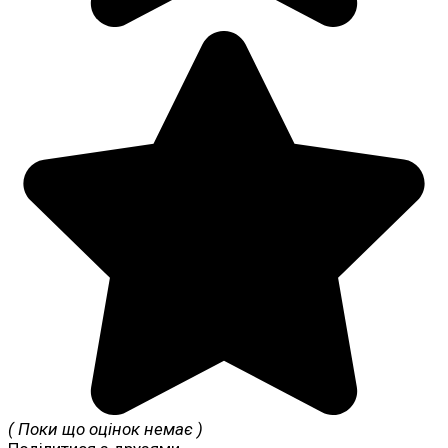
( Поки що оцінок немає )