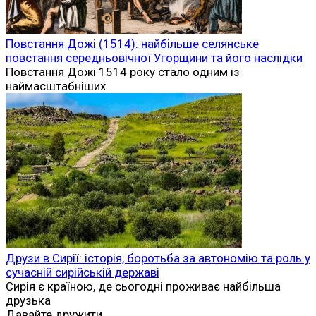
Повстання Дожі (1514): найбільше селянське
повстання середньовічної Угорщини та його наслідки
Повстання Дожі 1514 року стало одним із
наймасштабніших
Друзи в Сирії: історія, боротьба за автономію та роль у
сучасній сирійській державі
Сирія є країною, де сьогодні проживає найбільша
друзька
Давайте дружити