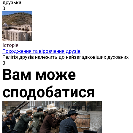
друзька
0
Історія
Походження та віровчення друзів
Релігія друзів належить до найзагадковіших духовних
0
Вам може
сподобатися