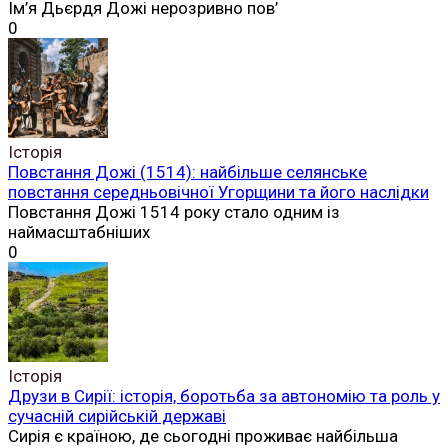
Ім’я Дьєрдя Дожі нерозривно пов’
0
Історія
Повстання Дожі (1514): найбільше селянське
повстання середньовічної Угорщини та його наслідки
Повстання Дожі 1514 року стало одним із
наймасштабніших
0
Історія
Друзи в Сирії: історія, боротьба за автономію та роль у
сучасній сирійській державі
Сирія є країною, де сьогодні проживає найбільша