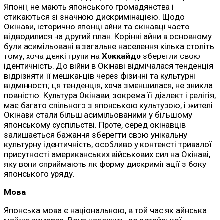
Японії, не мають японського громадянства і
стикаються зі значною дискримінацією. Щодо
Окінави, історично японці айни та окінавці часто
відводилися на другий план. Корінні айни в основному
були асимільовані в загальне населення кілька століть
тому, хоча деякі групи на
Хоккайдо
зберегли свою
ідентичність. До війни в Окінаві відмічалася тенденція
відрізняти її мешканців через фізичні та культурні
відмінності; ця тенденція, хоча зменшилася, не зникла
повністю. Культура Окінави, зокрема її діалект і релігія,
має багато спільного з японською культурою, і жителі
Окінави стали більш асимільованими у більшому
японському суспільстві. Проте, серед окінавців
залишається бажання зберегти свою унікальну
культурну ідентичність, особливо у контексті тривалої
присутності американських військових сил на Окінаві,
яку вони сприймають як форму дискримінації з боку
японського уряду.
Мова
Японська мова є національною, в той час як айнська