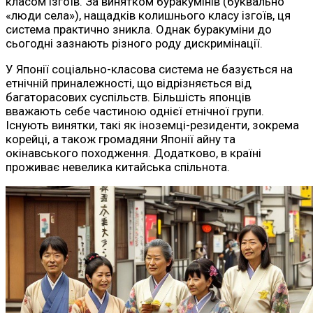
класом ізгоїв. За винятком буракумінів (буквально
«люди села»), нащадків колишнього класу ізгоїв, ця
система практично зникла. Однак буракуміни до
сьогодні зазнають різного роду дискримінації.
У Японії соціально-класова система не базується на
етнічній приналежності, що відрізняється від
багаторасових суспільств. Більшість японців
вважають себе частиною однієї етнічної групи.
Існують винятки, такі як іноземці-резиденти, зокрема
корейці, а також громадяни Японії айну та
окінавського походження. Додатково, в країні
проживає невелика китайська спільнота.