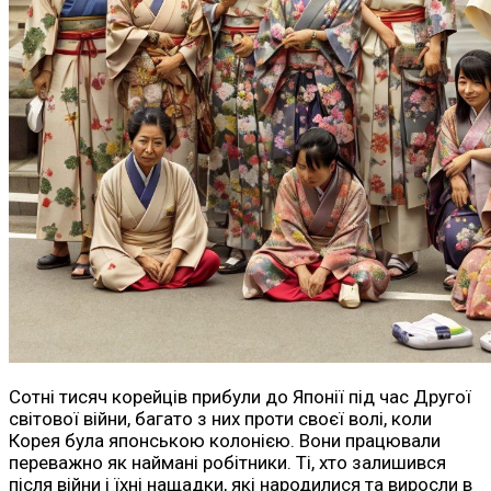
Сотні тисяч корейців прибули до Японії під час Другої
світової війни, багато з них проти своєї волі, коли
Корея була японською колонією. Вони працювали
переважно як наймані робітники. Ті, хто залишився
після війни і їхні нащадки, які народилися та виросли в