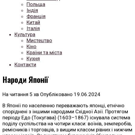
Польща
Індія
Франція
Китай
Італія
Культура
Мистецтво
Кіно
Країни та міста
Кухня
Контакти
Народи Японії
На читання
5 хв
Опубліковано
19.06.2024
В Японії по населенню переважають японці, етнічно
споріднені з іншими народами Східної Азії. Протягом
періоду Едо (Токугава) (1603–1867) існувала система
поділу суспільства на чотири класи: воїнів, землеробів,
ремісників і торговців, з вищим класом рівних і нижчим