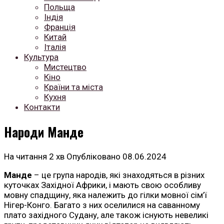
Польща
Індія
Франція
Китай
Італія
Культура
Мистецтво
Кіно
Країни та міста
Кухня
Контакти
Народи Манде
На читання
2 хв
Опубліковано
08.06.2024
Манде
– це група народів, які знаходяться в різних
куточках Західної Африки, і мають свою особливу
мовну спадщину, яка належить до гілки мовної сім’ї
Нігер-Конго. Багато з них оселилися на саванному
плато західного Судану, але також існують невеликі