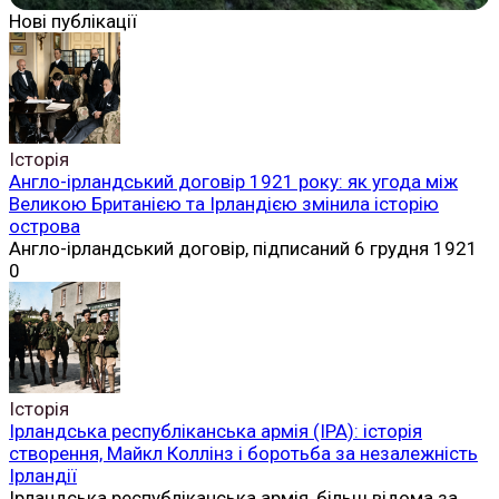
Нові публікації
Історія
Англо-ірландський договір 1921 року: як угода між
Великою Британією та Ірландією змінила історію
острова
Англо-ірландський договір, підписаний 6 грудня 1921
0
Історія
Ірландська республіканська армія (ІРА): історія
створення, Майкл Коллінз і боротьба за незалежність
Ірландії
Ірландська республіканська армія, більш відома за