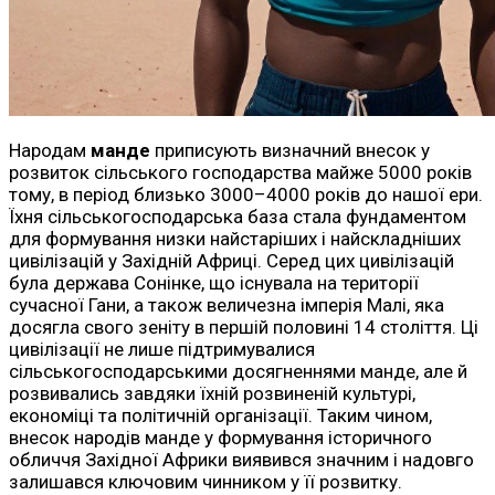
Народам
манде
приписують визначний внесок у
розвиток сільського господарства майже 5000 років
тому, в період близько 3000–4000 років до нашої ери.
Їхня сільськогосподарська база стала фундаментом
для формування низки найстаріших і найскладніших
цивілізацій у Західній Африці. Серед цих цивілізацій
була держава Сонінке, що існувала на території
сучасної Гани, а також величезна імперія Малі, яка
досягла свого зеніту в першій половині 14 століття. Ці
цивілізації не лише підтримувалися
сільськогосподарськими досягненнями манде, але й
розвивались завдяки їхній розвиненій культурі,
економіці та політичній організації. Таким чином,
внесок народів манде у формування історичного
обличчя Західної Африки виявився значним і надовго
залишався ключовим чинником у її розвитку.