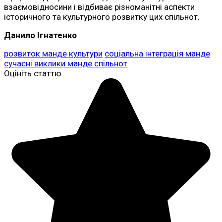
взаємовідносини і відбиває різноманітні аспекти
історичного та культурного розвитку цих спільнот.
Данило Ігнатенко
розвиток манде культури
соціальна інтеграція манде
сучасні виклики манде спільнот
Оцініть статтю