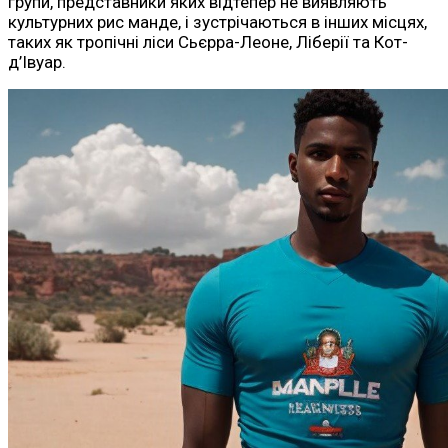
групи, представники яких відтепер не виявляють
культурних рис манде, і зустрічаються в інших місцях,
таких як тропічні ліси Сьєрра-Леоне, Ліберії та Кот-
д’Івуар.