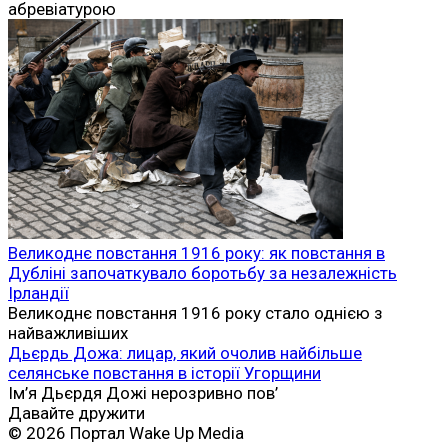
абревіатурою
Великоднє повстання 1916 року: як повстання в
Дубліні започаткувало боротьбу за незалежність
Ірландії
Великоднє повстання 1916 року стало однією з
найважливіших
Дьєрдь Дожа: лицар, який очолив найбільше
селянське повстання в історії Угорщини
Ім’я Дьєрдя Дожі нерозривно пов’
Давайте дружити
© 2026 Портал Wake Up Media