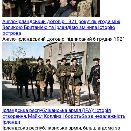
Англо-ірландський договір 1921 року: як угода між
Великою Британією та Ірландією змінила історію
острова
Англо-ірландський договір, підписаний 6 грудня 1921
Ірландська республіканська армія (ІРА): історія
створення, Майкл Коллінз і боротьба за незалежність
Ірландії
Ірландська республіканська армія, більш відома за