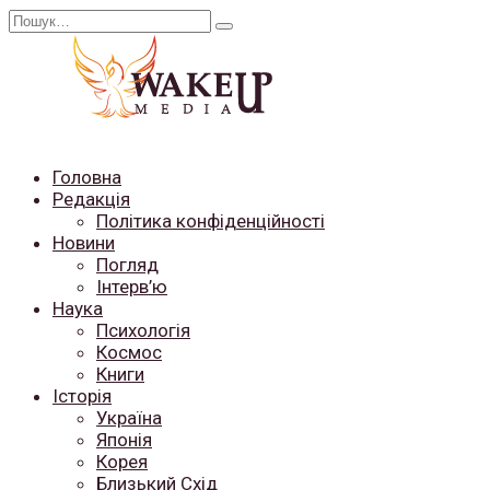
Перейти
Search
до
for:
вмісту
Головна
Редакція
Політика конфіденційності
Новини
Погляд
Інтерв’ю
Наука
Психологія
Космос
Книги
Історія
Україна
Японія
Корея
Близький Схід