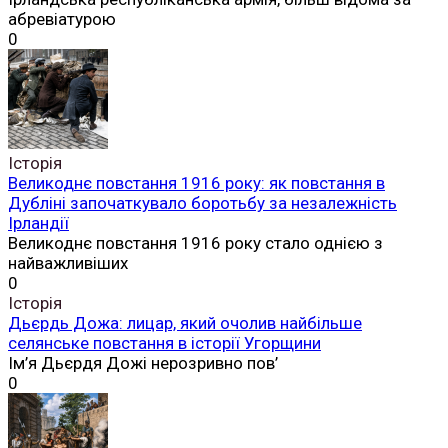
абревіатурою
0
Історія
Великоднє повстання 1916 року: як повстання в
Дубліні започаткувало боротьбу за незалежність
Ірландії
Великоднє повстання 1916 року стало однією з
найважливіших
0
Історія
Дьєрдь Дожа: лицар, який очолив найбільше
селянське повстання в історії Угорщини
Ім’я Дьєрдя Дожі нерозривно пов’
0