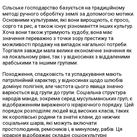
Сільське господарство базується на традиційному
методі ручного обробітку землі за допомогою мотики.
Основними культурами, які вони вирощують, є просо,
сорго та рис, а також існує різноманіття інших культур.
Хоча вони також утримують худобу, вона має
значення переважно з точки зору престижу та
можливості продажу на випадок нагальної потреби.
Торгівля завжди мала велике економічне значення як
на локальному рівні, так і у відносинах з віддаленими
арабськими та іншими групами.
Походження, спадковість та успадкування мають
патрілінійний характер; у відносинах щодо шлюбів
домінує полігінія, але частота цього явища значно
варіюється від групи до групи. Соціальна структура
народів манде, зокрема серед мусульманських груп, є
відображенням вираженого ієрархічного порядку. Цей
порядок розподіляє людей від високих класів, таких
як королівські родини та знатні клани, до нижчих
соціальних шарів, які можуть включати
простолюдинів, ремісників і, в минулому, рабів. Ця
ієрархія відображає складні соціокультурні