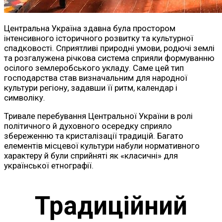
Центральна Україна здавна була простором
інтенсивного історичного розвитку та культурної
спадковості. Сприятливі природні умови, родючі землі
та розгалужена річкова система сприяли формуванню
осілого землеробського укладу. Саме цей тип
господарства став визначальним для народної
культури регіону, задавши її ритм, календар і
символіку.
Тривале перебування Центральної України в ролі
політичного й духовного осередку сприяло
збереженню та кристалізації традицій. Багато
елементів місцевої культури набули нормативного
характеру й були сприйняті як «класичні» для
української етнографії.
Традиційний