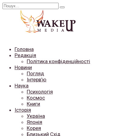
Перейти
Search
до
for:
вмісту
Головна
Редакція
Політика конфіденційності
Новини
Погляд
Інтерв’ю
Наука
Психологія
Космос
Книги
Історія
Україна
Японія
Корея
Близький Схід