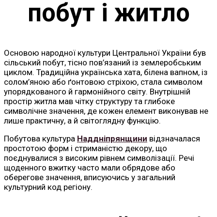
побут і житло
Основою народної культури Центральної України був
сільський побут, тісно пов’язаний із землеробським
циклом. Традиційна українська хата, білена вапном, із
солом’яною або ґонтовою стріхою, стала символом
упорядкованого й гармонійного світу. Внутрішній
простір житла мав чітку структуру та глибоке
символічне значення, де кожен елемент виконував не
лише практичну, а й світоглядну функцію.
Побутова культура
Наддніпрянщини
відзначалася
простотою форм і стриманістю декору, що
поєднувалися з високим рівнем символізації. Речі
щоденного вжитку часто мали обрядове або
оберегове значення, вписуючись у загальний
культурний код регіону.