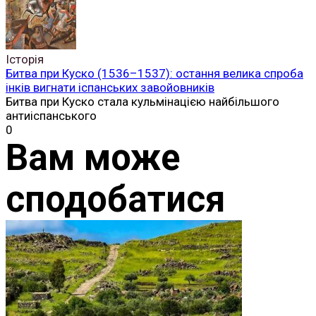
Історія
Битва при Куско (1536–1537): остання велика спроба
інків вигнати іспанських завойовників
Битва при Куско стала кульмінацією найбільшого
антиіспанського
0
Вам може
сподобатися