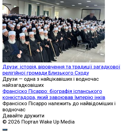
Друзи: історія, віровчення та традиції загадкової
релігійної громади Близького Сходу
Друзи — одна з найцікавіших і водночас
найзагадковіших
Франсіско Пісарро: біографія іспанського
конкістадора, який завоював Імперію інків
Франсіско Пісарро належить до найвідоміших і
водночас
Давайте дружити
© 2026 Портал Wake Up Media