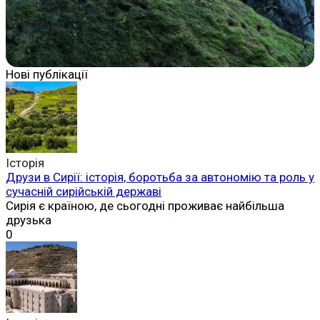
Нові публікації
Історія
Друзи в Сирії: історія, боротьба за автономію та роль у
сучасній сирійській державі
Сирія є країною, де сьогодні проживає найбільша
друзька
0