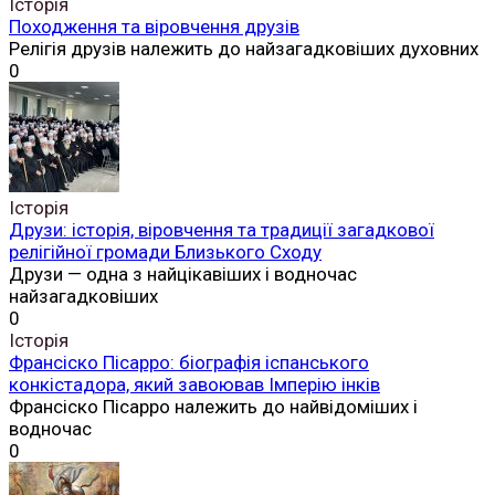
Історія
Походження та віровчення друзів
Релігія друзів належить до найзагадковіших духовних
0
Історія
Друзи: історія, віровчення та традиції загадкової
релігійної громади Близького Сходу
Друзи — одна з найцікавіших і водночас
найзагадковіших
0
Історія
Франсіско Пісарро: біографія іспанського
конкістадора, який завоював Імперію інків
Франсіско Пісарро належить до найвідоміших і
водночас
0