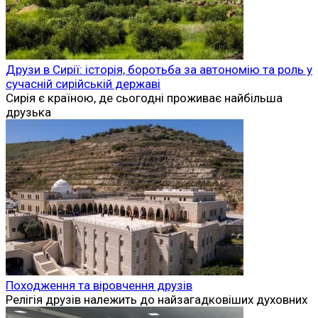
Друзи в Сирії: історія, боротьба за автономію та роль у
сучасній сирійській державі
Сирія є країною, де сьогодні проживає найбільша
друзька
Походження та віровчення друзів
Релігія друзів належить до найзагадковіших духовних