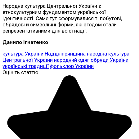
Народна культура Центральної України є
етнокультурним фундаментом української
ідентичності. Саме тут сформувалися ті побутові,
обрядові й символічні форми, які згодом стали
репрезентативними для всієї нації.
Данило Ігнатенко
культура України
Наддніпрянщина
народна культура
Центральної України
народний одяг
обряди України
українські традиції
фольклор України
Оцініть статтю