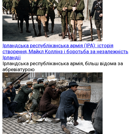
Ірландська республіканська армія (ІРА): історія
створення, Майкл Коллінз і боротьба за незалежність
Ірландії
Ірландська республіканська армія, більш відома за
абревіатурою