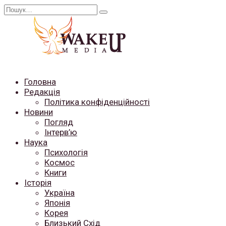
Перейти
Search
до
for:
вмісту
Головна
Редакція
Політика конфіденційності
Новини
Погляд
Інтерв’ю
Наука
Психологія
Космос
Книги
Історія
Україна
Японія
Корея
Близький Схід