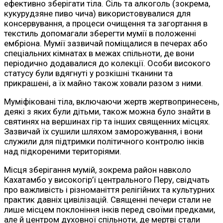
ефективно зберігати тіла. Сіль та алкоголь (зокрема,
кукурудзяне пиво чича) використовувалися для
консервування, а процеси очищення та загортання в
текстиль допомагали зберегти мумії в положенні
ембріона. Мумії зазвичай поміщалися в печерах або
спеціальних кімнатах в межах спільноти, де вони
періодично додавалися до колекції. Особи високого
статусу були вдягнуті у розкішні тканини та
прикрашені, а їх майно також ховали разом з ними.
Муміфіковані тіла, включаючи жертв жертвопринесень,
деякі з яких були дітьми, також можна було знайти в
святинях на вершинах гір та інших священних місцях.
Зазвичай їх сушили шляхом заморожування, і вони
служили для підтримки політичного контролю інків
над підкореними територіями.
Місця зберігання мумій, зокрема район навколо
Кахатамбо у високогір’ї центрального Перу, свідчать
про важливість і різноманіття релігійних та культурних
практик давніх цивілізацій. Священні печери стали не
лише місцем поклоніння інків перед своїми предками,
але й центром духовної спільноти, де мертві стали