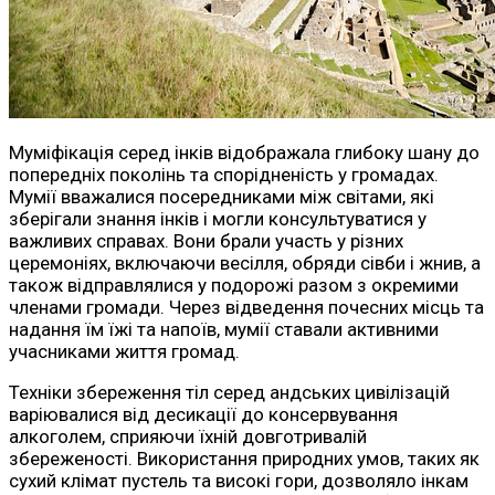
Муміфікація серед інків відображала глибоку шану до
попередніх поколінь та спорідненість у громадах.
Мумії вважалися посередниками між світами, які
зберігали знання інків і могли консультуватися у
важливих справах. Вони брали участь у різних
церемоніях, включаючи весілля, обряди сівби і жнив, а
також відправлялися у подорожі разом з окремими
членами громади. Через відведення почесних місць та
надання їм їжі та напоїв, мумії ставали активними
учасниками життя громад.
Техніки збереження тіл серед андських цивілізацій
варіювалися від десикації до консервування
алкоголем, сприяючи їхній довготривалій
збереженості. Використання природних умов, таких як
сухий клімат пустель та високі гори, дозволяло інкам