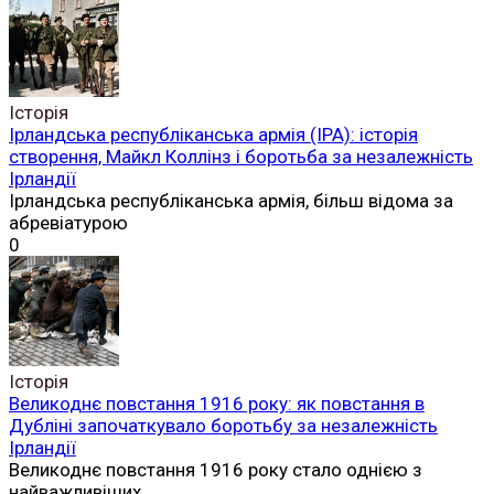
Історія
Ірландська республіканська армія (ІРА): історія
створення, Майкл Коллінз і боротьба за незалежність
Ірландії
Ірландська республіканська армія, більш відома за
абревіатурою
0
Історія
Великоднє повстання 1916 року: як повстання в
Дубліні започаткувало боротьбу за незалежність
Ірландії
Великоднє повстання 1916 року стало однією з
найважливіших