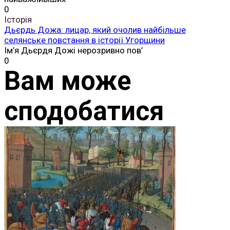
0
Історія
Дьєрдь Дожа: лицар, який очолив найбільше
селянське повстання в історії Угорщини
Ім’я Дьєрдя Дожі нерозривно пов’
0
Вам може
сподобатися