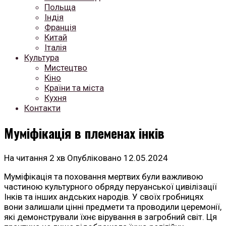
Польща
Індія
Франція
Китай
Італія
Культура
Мистецтво
Кіно
Країни та міста
Кухня
Контакти
Муміфікація в племенах інків
На читання
2 хв
Опубліковано
12.05.2024
Муміфікація та поховання мертвих були важливою
частиною культурного обряду перуанської цивілізації
Інків та інших андських народів. У своїх гробницях
вони залишали цінні предмети та проводили церемонії,
які демонстрували їхнє вірування в загробний світ. Ця