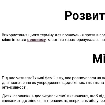
Розвит
Використання цього терміну для позначення проявів пр
мізогінію
від
сексизму
: мізогінія характеризувалася 
Мі
Під час четвертої хвилі фемінізму, яка розпочалася на
для позначення як упередження щодо жінок, так і актів 
інтенсивності.
Деякі словники відкоригували свої визначення, щоб ві
«ненависті до жінок» на «ненависть, неприязнь або уп