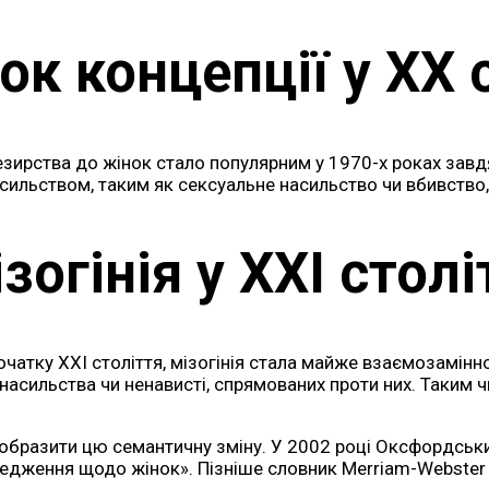
ок концепції у XX с
езирства до жінок стало популярним у 1970-х роках зав
насильством, таким як сексуальне насильство чи вбивство
зогінія у XXI столі
 початку XXI століття, мізогінія стала майже взаємозамі
насильства чи ненависті, спрямованих проти них. Таким чи
добразити цю семантичну зміну. У 2002 році Оксфордськи
ередження щодо жінок». Пізніше словник Merriam-Webster