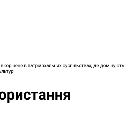
вкорінене в патріархальних суспільствах, де домінують
ультур.
користання