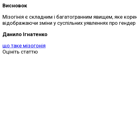
Висновок
Мізогінія є складним і багатогранним явищем, яке коре
відображаючи зміни у суспільних уявленнях про гендер і 
Данило Ігнатенко
що таке мізогонія
Оцініть статтю