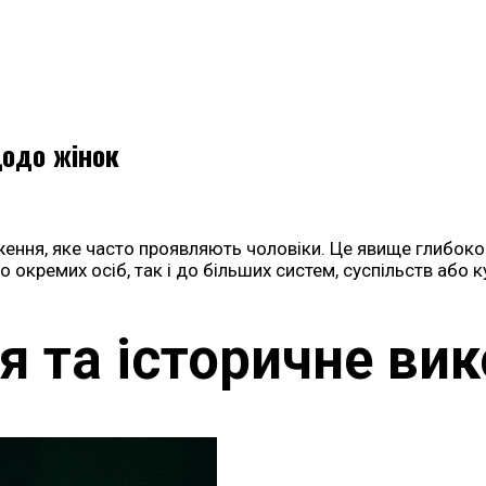
щодо жінок
ження, яке часто проявляють чоловіки. Це явище глибоко 
 окремих осіб, так і до більших систем, суспільств або к
я та історичне ви