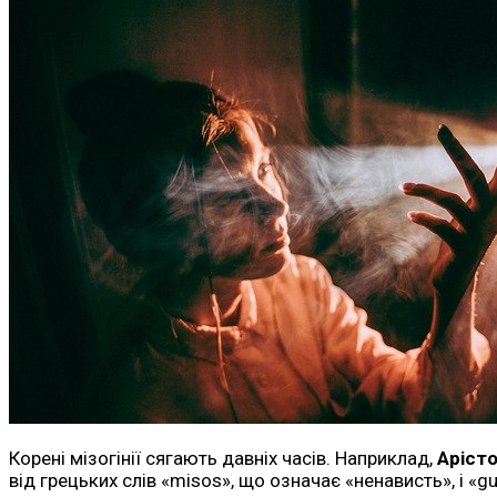
Корені мізогінії сягають давніх часів. Наприклад,
Аріст
від грецьких слів «misos», що означає «ненависть», і «g