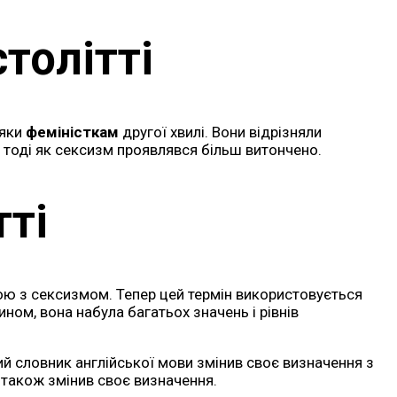
толітті
дяки
феміністкам
другої хвилі. Вони відрізняли
, тоді як сексизм проявлявся більш витончено.
тті
нною з сексизмом. Тепер цей термін використовується
ном, вона набула багатьох значень і рівнів
й словник англійської мови змінив своє визначення з
 також змінив своє визначення.