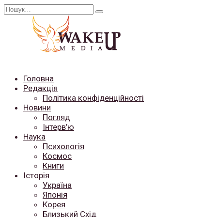
Перейти
Search
до
for:
вмісту
Головна
Редакція
Політика конфіденційності
Новини
Погляд
Інтерв’ю
Наука
Психологія
Космос
Книги
Історія
Україна
Японія
Корея
Близький Схід