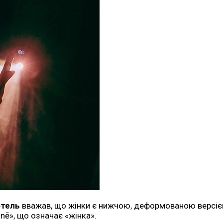
отель
вважав, що жінки є нижчою, деформованою версією ч
unē», що означає «жінка».