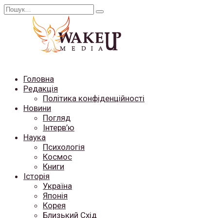
Перейти
Search
до
for:
вмісту
Головна
Редакція
Політика конфіденційності
Новини
Погляд
Інтерв’ю
Наука
Психологія
Космос
Книги
Історія
Україна
Японія
Корея
Близький Схід