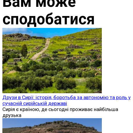
Вам може
сподобатися
Друзи в Сирії: історія, боротьба за автономію та роль у
сучасній сирійській державі
Сирія є країною, де сьогодні проживає найбільша
друзька