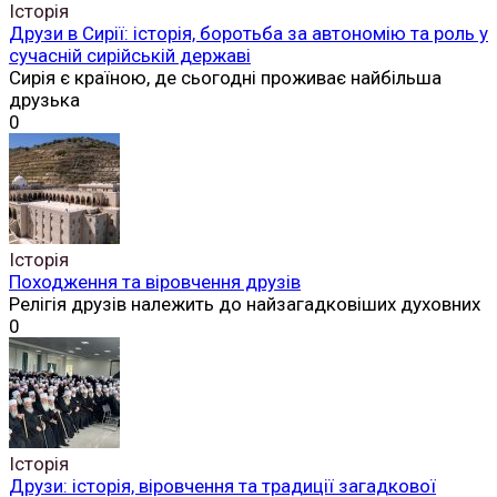
Історія
Друзи в Сирії: історія, боротьба за автономію та роль у
сучасній сирійській державі
Сирія є країною, де сьогодні проживає найбільша
друзька
0
Історія
Походження та віровчення друзів
Релігія друзів належить до найзагадковіших духовних
0
Історія
Друзи: історія, віровчення та традиції загадкової