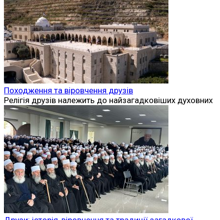
Походження та віровчення друзів
Релігія друзів належить до найзагадковіших духовних
Друзи: історія, віровчення та традиції загадкової