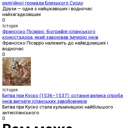
релігійної громади Близького Сходу
Друзи — одна з найцікавіших і водночас
найзагадковіших
0
Історія
Франсіско Пісарро: біографія іспанського
конкістадора, який завоював Імперію інків
Франсіско Пісарро належить до найвідоміших і
водночас
0
Історія
Битва при Куско (1536–1537): остання велика спроба
інків вигнати іспанських завойовників
Битва при Куско стала кульмінацією найбільшого
антиіспанського
0