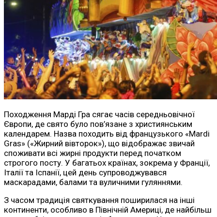
Походження Марді Гра сягає часів середньовічної
Європи, де свято було пов’язане з християнським
календарем. Назва походить від французького «Mardi
Gras» («Жирний вівторок»), що відображає звичай
споживати всі жирні продукти перед початком
строгого посту. У багатьох країнах, зокрема у Франції,
Італії та Іспанії, цей день супроводжувався
маскарадами, балами та вуличними гуляннями.
З часом традиція святкування поширилася на інші
континенти, особливо в Північній Америці, де найбільш