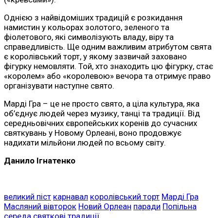
Однією з найвідоміших традицій є розкидання
намистин у кольорах золотого, зеленого та
фіолетового, які символізують владу, віру та
справедливість. Ще одним важливим атрибутом свята
є королівський торт, у якому зазвичай заховано
фігурку немовляти. Той, хто знаходить цю фігурку, стає
«королем» або «королевою» вечора та отримує право
організувати наступне свято.
Марді Гра – це не просто свято, а ціла культура, яка
об’єднує людей через музику, танці та традиції. Від
середньовічних європейських коренів до сучасних
святкувань у Новому Орлеані, воно продовжує
надихати мільйони людей по всьому світу.
Данило Ігнатенко
великий піст
карнавал
королівський торт
Марді Гра
Масляний вівторок
Новий Орлеан
паради
Попільна
середа
святкові традиції