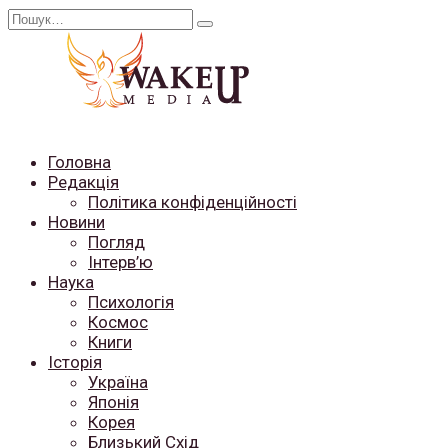
Перейти
Search
до
for:
вмісту
Головна
Редакція
Політика конфіденційності
Новини
Погляд
Інтерв’ю
Наука
Психологія
Космос
Книги
Історія
Україна
Японія
Корея
Близький Схід