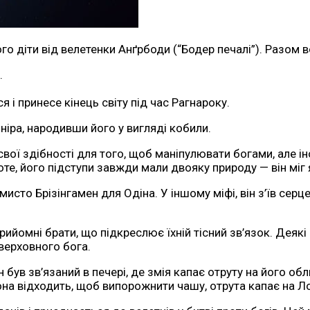
го діти від велетенки Анґрбоди (“Бодер печалі”). Разом 
.
я і принесе кінець світу під час Рагнароку.
ніра, народивши його у вигляді кобили.
ої здібності для того, щоб маніпулювати богами, але іно
е, його підступи завжди мали двояку природу — він міг як 
сто Брізінгамен для Одіна. У іншому міфі, він з’їв серце
рийомні брати, що підкреслює їхній тісний зв’язок. Деякі
верховного бога.
н був зв’язаний в печері, де змія капає отруту на його об
она відходить, щоб випорожнити чашу, отрута капає на Ло