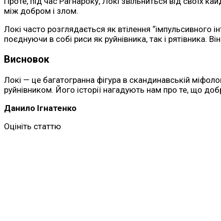
Проте, під час Рагнароку, Локі звільниться від своїх ка
між добром і злом.
Локі часто розглядається як втілення “імпульсивного і
поєднуючи в собі риси як руйнівника, так і рятівника. 
Висновок
Локі — це багатогранна фігура в скандинавській міфолог
руйнівником. Його історії нагадують нам про те, що до
Данило Ігнатенко
Оцініть статтю