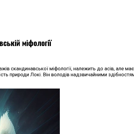
вській міфології
ажів скандинавської міфології, належить до асів, але м
сть природи Локі. Він володів надзвичайними здібностям