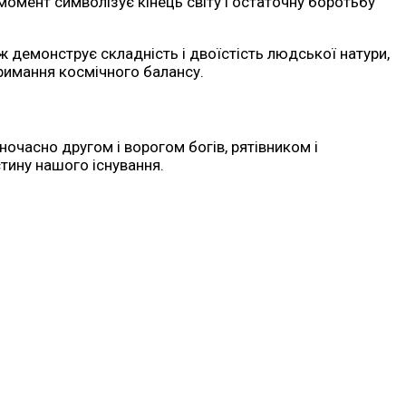
й момент символізує кінець світу і остаточну боротьбу
ж демонструє складність і двоїстість людської натури,
тримання космічного балансу.
ночасно другом і ворогом богів, рятівником і
стину нашого існування.