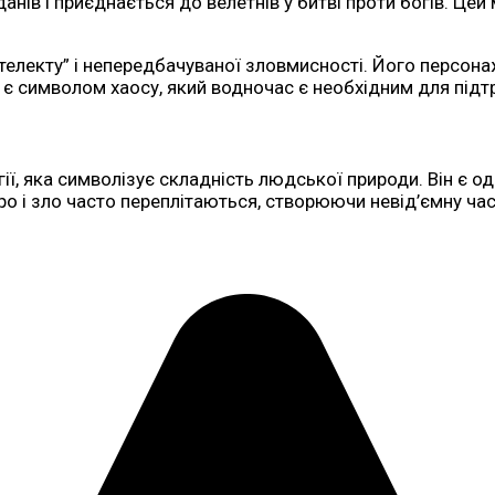
йданів і приєднається до велетнів у битві проти богів. Це
нтелекту” і непередбачуваної зловмисності. Його персона
Він є символом хаосу, який водночас є необхідним для під
ії, яка символізує складність людської природи. Він є од
бро і зло часто переплітаються, створюючи невід’ємну ча