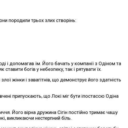
вони породили трьох злих створінь:
ді і допомагав їм. Його бачать у компанії з Одіном та
ставити богів у небезпеку, так і рятувати їх.
 злої жінки і завагітнів, що демонструє його здатність
 вчені припускають, що Локі міг бути іпостассю Одіна
личчя. Його вірна дружина Сігін постійно тримає чашу
кі, викликаючи нестерпний біль.