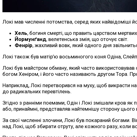
Локі мав численні потомства, серед яких найвідоміші йо
Хель
, богиня смерті, що править царством мертвих
Йормунґанд
, велетенська змія, що оточує світ.
Фенрір
, жахливий вовк, який одного дня звільнитьс
Локі також був матір’ю восьминогого коня Одіна, Слейп
Локі був майстром обману, який часто використовував св
богом Хеніром, і його часто називають другом Тора. Прот
Наприклад, Локі перетворився на муху, щоб викрасти нами
до радикальних перевтілень.
Згідно з ранніми поемами, Одін і Локі змішали кров як п
або, принаймні, представляв найтемнішу сторону цього 
За свої численні злочини, Локі був покараний богами. Ві
над Локі, щоб збирати отруту, але кожного разу, коли в