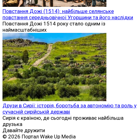
Повстання Дожі (1514): найбільше селянське
повстання середньовічної Угорщини та його наслідки
Повстання Дожі 1514 року стало одним із
наймасштабніших
Друзи в Сирії: історія, боротьба за автономію та роль у
сучасній сирійській державі
Сирія є країною, де сьогодні проживає найбільша
друзька
Давайте дружити
© 2026 Портал Wake Up Media