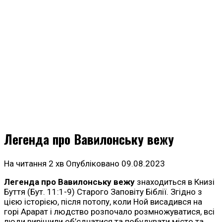
Легенда про Вавилонську вежу
На читання
2 хв
Опубліковано
09.08.2023
Легенда про Вавилонську вежу
знаходиться в Книзі
Буття (Бут. 11:1-9) Старого Заповіту Біблії. Згідно з
цією історією, після потопу, коли Ной висадився на
горі Арарат і людство розпочало розмножуватися, всі
люди вирішили об’єднатися та побудувати місто та