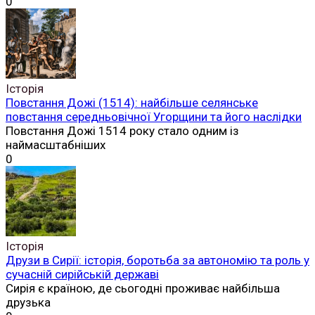
0
Історія
Повстання Дожі (1514): найбільше селянське
повстання середньовічної Угорщини та його наслідки
Повстання Дожі 1514 року стало одним із
наймасштабніших
0
Історія
Друзи в Сирії: історія, боротьба за автономію та роль у
сучасній сирійській державі
Сирія є країною, де сьогодні проживає найбільша
друзька