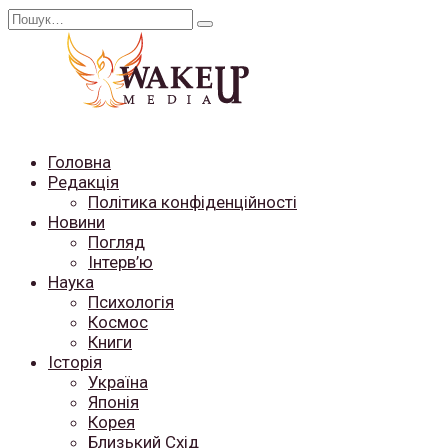
Перейти
Search
до
for:
вмісту
Головна
Редакція
Політика конфіденційності
Новини
Погляд
Інтерв’ю
Наука
Психологія
Космос
Книги
Історія
Україна
Японія
Корея
Близький Схід