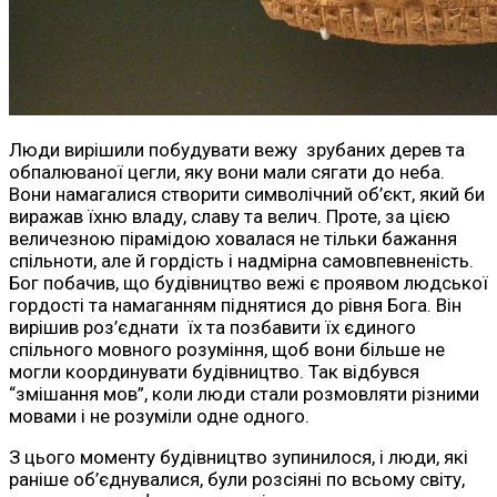
Люди вирішили побудувати вежу зрубаних дерев та
обпалюваної цегли, яку вони мали сягати до неба.
Вони намагалися створити символічний об’єкт, який би
виражав їхню владу, славу та велич. Проте, за цією
величезною пірамідою ховалася не тільки бажання
спільноти, але й гордість і надмірна самовпевненість.
Бог побачив, що будівництво вежі є проявом людської
гордості та намаганням піднятися до рівня Бога. Він
вирішив роз’єднати їх та позбавити їх єдиного
спільного мовного розуміння, щоб вони більше не
могли координувати будівництво. Так відбувся
“змішання мов”, коли люди стали розмовляти різними
мовами і не розуміли одне одного.
З цього моменту будівництво зупинилося, і люди, які
раніше об’єднувалися, були розсіяні по всьому світу,