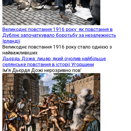
Великоднє повстання 1916 року: як повстання в
Дубліні започаткувало боротьбу за незалежність
Ірландії
Великоднє повстання 1916 року стало однією з
найважливіших
Дьєрдь Дожа: лицар, який очолив найбільше
селянське повстання в історії Угорщини
Ім’я Дьєрдя Дожі нерозривно пов’