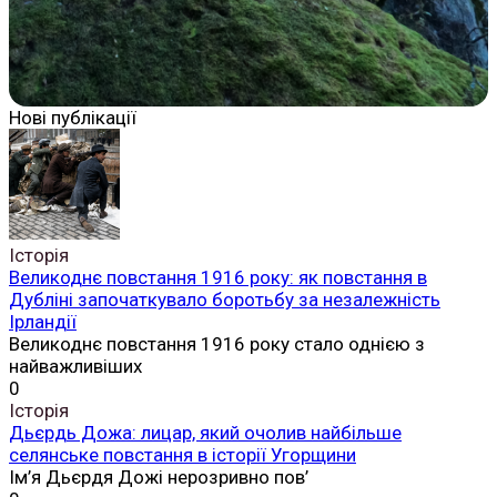
Нові публікації
Історія
Великоднє повстання 1916 року: як повстання в
Дубліні започаткувало боротьбу за незалежність
Ірландії
Великоднє повстання 1916 року стало однією з
найважливіших
0
Історія
Дьєрдь Дожа: лицар, який очолив найбільше
селянське повстання в історії Угорщини
Ім’я Дьєрдя Дожі нерозривно пов’