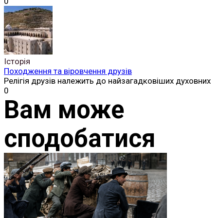
0
Історія
Походження та віровчення друзів
Релігія друзів належить до найзагадковіших духовних
0
Вам може
сподобатися