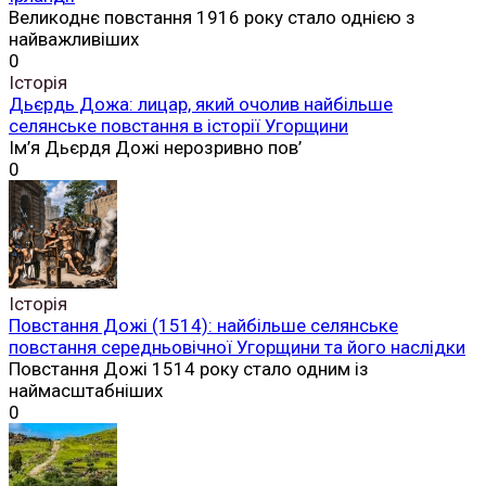
Великоднє повстання 1916 року стало однією з
найважливіших
0
Історія
Дьєрдь Дожа: лицар, який очолив найбільше
селянське повстання в історії Угорщини
Ім’я Дьєрдя Дожі нерозривно пов’
0
Історія
Повстання Дожі (1514): найбільше селянське
повстання середньовічної Угорщини та його наслідки
Повстання Дожі 1514 року стало одним із
наймасштабніших
0