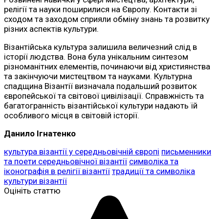
релігії та науки поширилися на Європу. Контакти зі
сходом та заходом сприяли обміну знань та розвитку
різних аспектів культури.
Візантійська культура залишила величезний слід в
історії людства. Вона була унікальним синтезом
різноманітних елементів, починаючи від християнства
та закінчуючи мистецтвом та науками. Культурна
спадщина Візантії визначала подальший розвиток
європейської та світової цивілізації. Справжність та
багатогранність візантійської культури надають їй
особливого місця в світовій історії.
Данило Ігнатенко
культура візантії у середньовічній європі
письменники
та поети середньовічної візантії
символіка та
іконографія в релігії візантії
традиції та символіка
культури візантії
Оцініть статтю