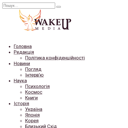
Перейти
Search
до
for:
вмісту
Головна
Редакція
Політика конфіденційності
Новини
Погляд
Інтерв’ю
Наука
Психологія
Космос
Книги
Історія
Україна
Японія
Корея
Близький Схід