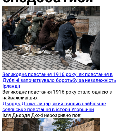
Великоднє повстання 1916 року: як повстання в
Дубліні започаткувало боротьбу за незалежність
Ірландії
Великоднє повстання 1916 року стало однією з
найважливіших
Дьєрдь Дожа: лицар, який очолив найбільше
селянське повстання в історії Угорщини
Ім’я Дьєрдя Дожі нерозривно пов’