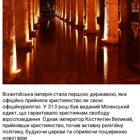
Візантійська імперія стала першою державою, яка
офіційно прийняла християнство як свою
офіційнурелігію. У 313 році був виданий Міланський
едикт, що гарантувало християнам свободу
віросповідання. Однак імператор Костянтин Великий,
прийнявши християнство, почав активну релігійну
політику, будуючи церкви та сприяючи поширенню
нової віри.