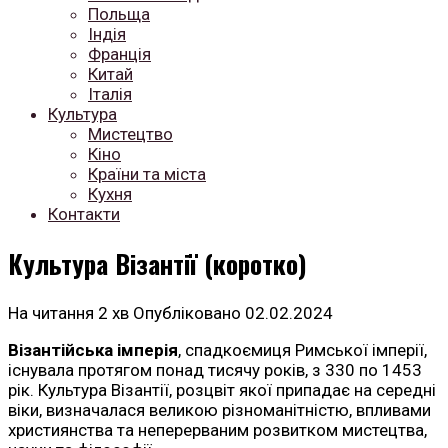
Польща
Індія
Франція
Китай
Італія
Культура
Мистецтво
Кіно
Країни та міста
Кухня
Контакти
Культура Візантії (коротко)
На читання
2 хв
Опубліковано
02.02.2024
Візантійська імперія
, спадкоємиця Римської імперії,
існувала протягом понад тисячу років, з 330 по 1453
рік. Культура Візантії, розцвіт якої припадає на середні
віки, визначалася великою різноманітністю, впливами
християнства та неперерваним розвитком мистецтва,