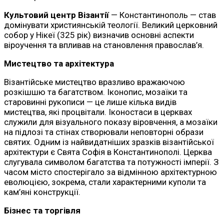
Культовий центр Візантії
— Константинополь — став
домінувати християнській теології. Великий церковний
собор у Нікеї (325 рік) визначив основні аспекти
віроучення та впливав на становлення православ’я.
Мистецтво та архітектура
Візантійське мистецтво вразливо вражаючою
розкішшю та багатством. Іконопис, мозаїки та
старовинні рукописи — це лише кілька видів
мистецтва, які процвітали. Іконостаси в церквах
служили для візуального показу віровчення, а мозаїки
на підлозі та стінах створювали неповторні образи
святих. Одним із найвидатніших зразків візантійської
архітектури є Свята Софія в Константинополі. Церква
слугувала символом багатства та потужності імперії. З
часом місто спостерігало за відмінною архітектурною
еволюцією, зокрема, стали характерними куполи та
кам’яні конструкції.
Бізнес та торгівля