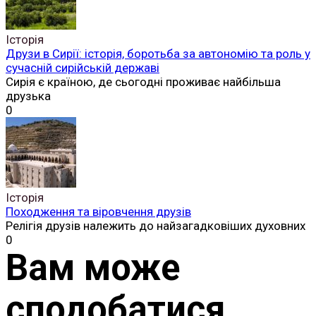
Історія
Друзи в Сирії: історія, боротьба за автономію та роль у
сучасній сирійській державі
Сирія є країною, де сьогодні проживає найбільша
друзька
0
Історія
Походження та віровчення друзів
Релігія друзів належить до найзагадковіших духовних
0
Вам може
сподобатися