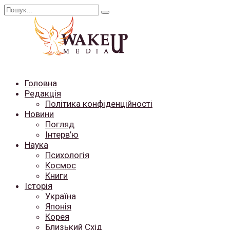
Перейти
Search
до
for:
вмісту
Головна
Редакція
Політика конфіденційності
Новини
Погляд
Інтерв’ю
Наука
Психологія
Космос
Книги
Історія
Україна
Японія
Корея
Близький Схід