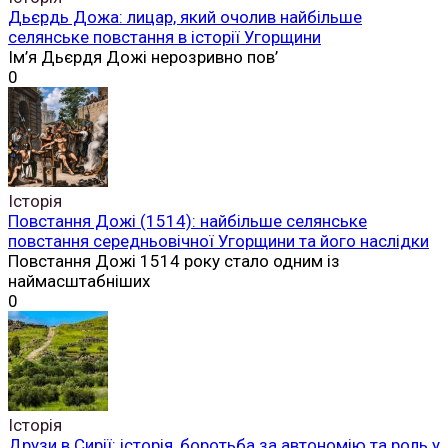
Дьєрдь Дожа: лицар, який очолив найбільше
селянське повстання в історії Угорщини
Ім’я Дьєрдя Дожі нерозривно пов’
0
Історія
Повстання Дожі (1514): найбільше селянське
повстання середньовічної Угорщини та його наслідки
Повстання Дожі 1514 року стало одним із
наймасштабніших
0
Історія
Друзи в Сирії: історія, боротьба за автономію та роль у