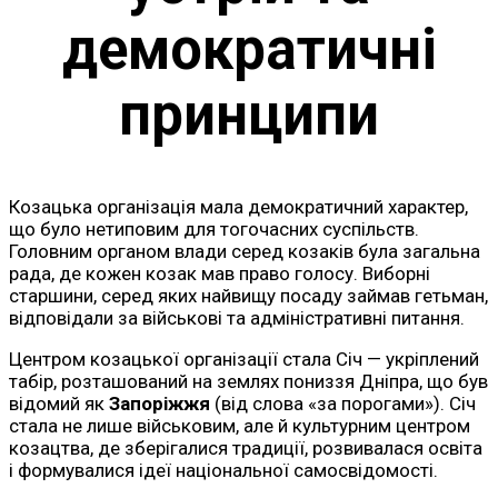
демократичні
принципи
Козацька організація мала демократичний характер,
що було нетиповим для тогочасних суспільств.
Головним органом влади серед козаків була загальна
рада, де кожен козак мав право голосу. Виборні
старшини, серед яких найвищу посаду займав гетьман,
відповідали за військові та адміністративні питання.
Центром козацької організації стала Січ — укріплений
табір, розташований на землях пониззя Дніпра, що був
відомий як
Запоріжжя
(від слова «за порогами»). Січ
стала не лише військовим, але й культурним центром
козацтва, де зберігалися традиції, розвивалася освіта
і формувалися ідеї національної самосвідомості.