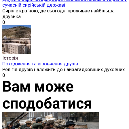
сучасній сирійській державі
Сирія є країною, де сьогодні проживає найбільша
друзька
0
Історія
Походження та віровчення друзів
Релігія друзів належить до найзагадковіших духовних
0
Вам може
сподобатися