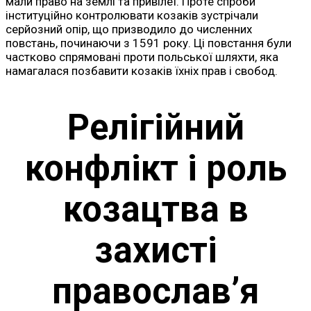
мали право на землі та привілеї. Проте спроби
інституційно контролювати козаків зустрічали
серйозний опір, що призводило до численних
повстань, починаючи з 1591 року. Ці повстання були
частково спрямовані проти польської шляхти, яка
намагалася позбавити козаків їхніх прав і свобод.
Релігійний
конфлікт і роль
козацтва в
захисті
православ’я