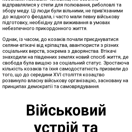
відправлялися у степи для полювання, риболовлі та
збору меду. Ці люди були вільними, не прив’язаними
до жодного феодала, і часто мали певну військову
підготовку, необхідну для виживання в умовах
небезпечного прикордонного життя.
Однак, із часом, до козаків почали приєднуватися
селяни-втікачі від кріпацтва, авантюристи з різних
соціальних верств, зокрема з дворянства. Втікачі
знаходили на південних землях новий спосіб життя, де
свобода була вищою за соціальний статус. Зростаюча
кількість козаків та їхня самодостатність призвели до
того, що до середини XVI століття козацтво
розвинуло власну військову організацію, засновану на
принципах демократії та самоврядування.
Військовий
устрій та