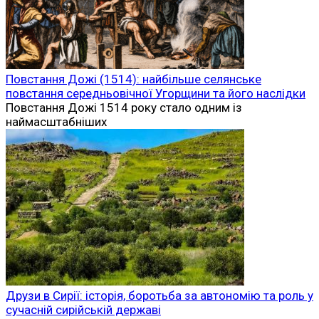
Повстання Дожі (1514): найбільше селянське
повстання середньовічної Угорщини та його наслідки
Повстання Дожі 1514 року стало одним із
наймасштабніших
Друзи в Сирії: історія, боротьба за автономію та роль у
сучасній сирійській державі