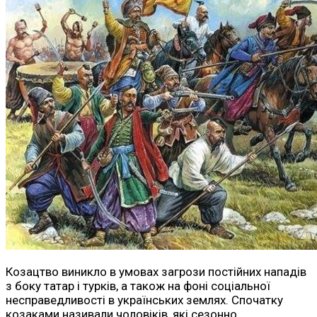
Козацтво виникло в умовах загрози постійних нападів
з боку татар і турків, а також на фоні соціальної
несправедливості в українських землях. Спочатку
козаками називали чоловіків, які сезонно