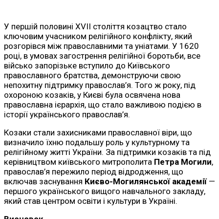
У першій половині XVII століття козацтво стало
ключовим учасником релігійного конфлікту, який
розгорівся між православними та уніатами. У 1620
році, в умовах загострення релігійної боротьби, все
військо запорізьке вступило до Київського
православного братства, демонструючи свою
непохитну підтримку православ’я. Того ж року, під
охороною козаків, у Києві була освячена нова
православна ієрархія, що стало важливою подією в
історії українського православ’я.
Козаки стали захисниками православної віри, що
визначило їхню подальшу роль у культурному та
релігійному житті України. За підтримки козаків та під
керівництвом київського митрополита
Петра Могили
,
православ’я пережило період відродження, що
включав заснування
Києво-Могилянської академії
—
першого українського вищого навчального закладу,
який став центром освіти і культури в Україні.
Висновок