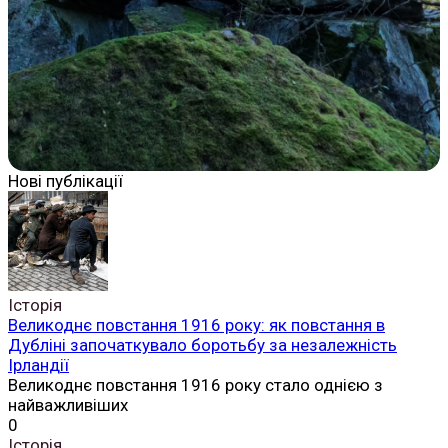
Нові публікації
Історія
Великоднє повстання 1916 року: як повстання в
Дубліні започаткувало боротьбу за незалежність
Ірландії
Великоднє повстання 1916 року стало однією з
найважливіших
0
Історія