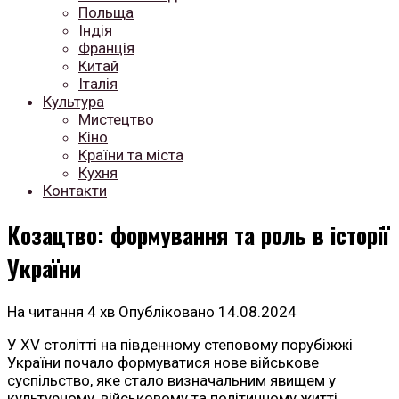
Польща
Індія
Франція
Китай
Італія
Культура
Мистецтво
Кіно
Країни та міста
Кухня
Контакти
Козацтво: формування та роль в історії
України
На читання
4 хв
Опубліковано
14.08.2024
У XV столітті на південному степовому порубіжжі
України почало формуватися нове військове
суспільство, яке стало визначальним явищем у
культурному, військовому та політичному житті