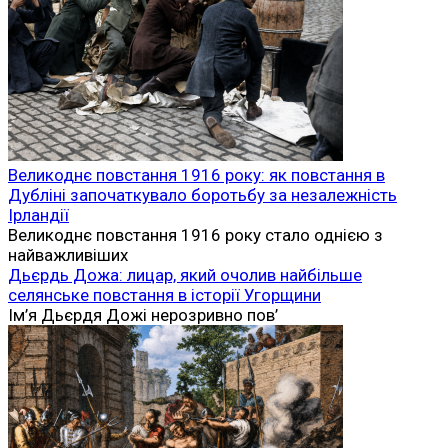
Великоднє повстання 1916 року: як повстання в
Дубліні започаткувало боротьбу за незалежність
Ірландії
Великоднє повстання 1916 року стало однією з
найважливіших
Дьєрдь Дожа: лицар, який очолив найбільше
селянське повстання в історії Угорщини
Ім’я Дьєрдя Дожі нерозривно пов’