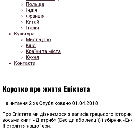
Польща
Індія
Франція
Китай
Італія
Культура
Мистецтво
Кіно
Країни та міста
Кухня
Контакти
Коротко про життя Епіктета
На читання
2 хв
Опубліковано
01.04.2018
Про Епіктета ми дізнаємося з записів грецького історик
восьми книг «Діатриб» (Бесіди або лекції) і збірник «Е
II століття нашої ери.