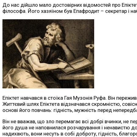
До нас дійшло мало достовірних відомостей про Епіктета
філософа. Його хазяїном був Епафродит – секретар і н
Епіктет навчався в стоїка Гая Музонія Руфа. Він пережи
Життєвий шлях Епіктета відзначався скромністю, совісні
основі його повчань: гідність, мужність перед неперед
Він не вважав, що зло перемагає всі добрі вчинки, не п
його душа не наповнилася розчарування і ненавистю до о
надихають, вони несуть в собі доброту, гідність, благор