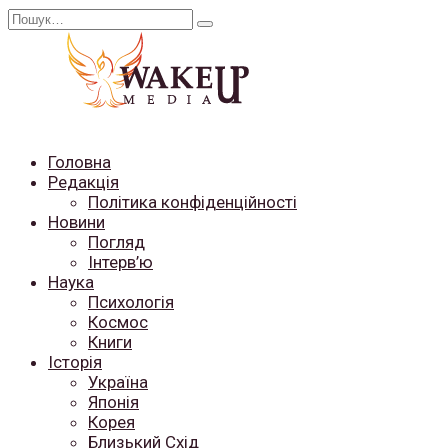
Перейти
Search
до
for:
вмісту
Головна
Редакція
Політика конфіденційності
Новини
Погляд
Інтерв’ю
Наука
Психологія
Космос
Книги
Історія
Україна
Японія
Корея
Близький Схід