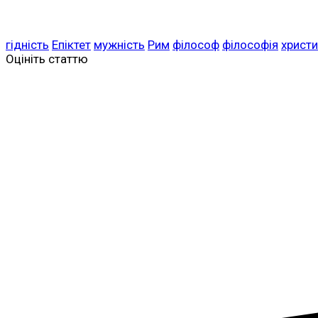
гідність
Епіктет
мужність
Рим
філософ
філософія
христ
Оцініть статтю