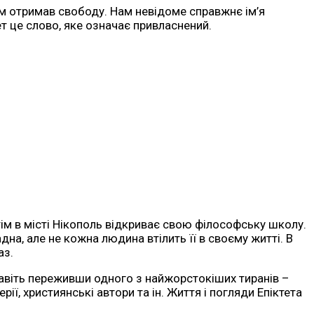
сом отримав свободу. Нам невідоме справжнє ім’я
т це слово, яке означає привласнений.
отім в місті Нікополь відкриває свою філософську школу.
на, але не кожна людина втілить її в своєму житті. В
аз.
 Навіть переживши одного з найжорстокіших тиранів –
, християнські автори та ін. Життя і погляди Епіктета