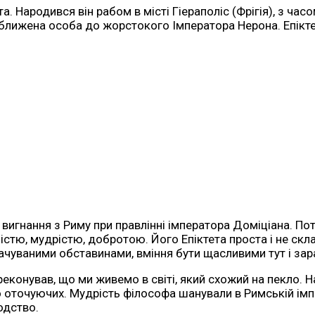
. Народився він рабом в місті Гіераполіс (Фрігія), з ча
аближена особа до жорстокого Імператора Нерона. Епікте
в вигнання з Риму при правлінні імператора Доміціана. П
стю, мудрістю, добротою. Його Епіктета проста і не склад
бачуваними обставинами, вміння бути щасливими тут і зар
ереконував, що ми живемо в світі, який схожий на пекло.
точуючих. Мудрість філософа шанували в Римській імперії
одство.