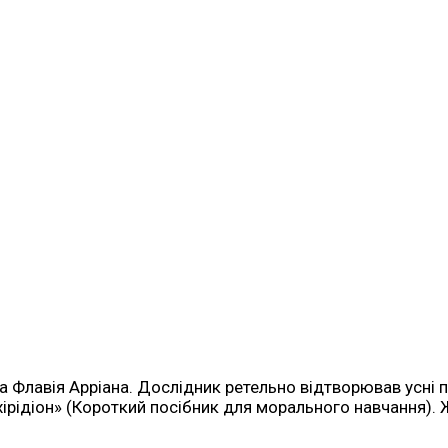
а Флавія Арріана. Дослідник ретельно відтворював усні п
нхірідіон» (Короткий посібник для морального навчання).