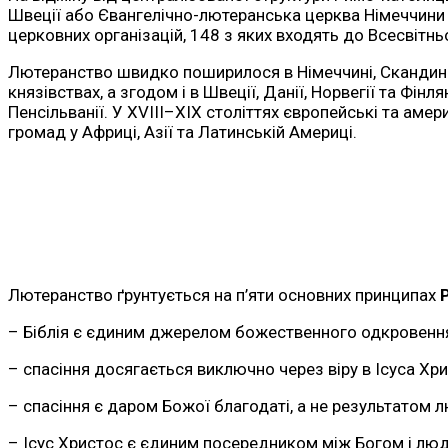
Швеції або Євангелічно-лютеранська церква Німеччини 
церковних організацій, 148 з яких входять до Всесвітнь
Лютеранство швидко поширилося в Німеччині, Скандинаві
князівствах, а згодом і в Швеції, Данії, Норвегії та Фін
Пенсільванії. У XVIII–XIX століттях європейські та ам
громад у Африці, Азії та Латинській Америці.
Лютеранство ґрунтується на п’яти основних принципах
– Біблія є єдиним джерелом божественного одкровенн
– спасіння досягається виключно через віру в Ісуса Хри
– спасіння є даром Божої благодаті, а не результатом 
– Ісус Христос є єдиним посередником між Богом і лю