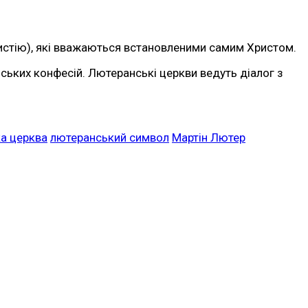
стію), які вважаються встановленими самим Христом.
ських конфесій. Лютеранські церкви ведуть діалог з
а церква
лютеранський символ
Мартін Лютер