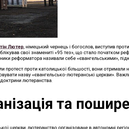
тін Лютер
, німецький чернець і богослов, виступив проти
ублікував свої знамениті «95 тез», що стало початком ре
вники реформатора називали себе «євангельськими», під
и протест проти католицької більшості, вони отримали н
товувати назву «євангельсько-лютеранські церкви». Важ
 доктрини лютеранства.
анізація та пошир
ької церкви, лютеранство організоване в автономні регіо