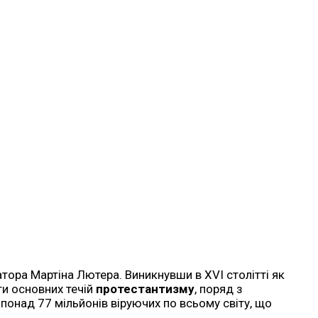
атора Мартіна Лютера. Виникнувши в XVI столітті як
ти основних течій
протестантизму
, поряд з
онад 77 мільйонів віруючих по всьому світу, що