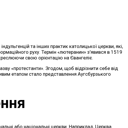
 індульгенцій та інших практик католицької церкви, які,
формаційного руху. Термін «лютеранин» з’явився в 1519
креслюючи свою орієнтацію на Євангеліє.
азву «протестанти». Згодом, щоб відрізнити себе від
ливим етапом стало представлення Аугсбурзького
ення
нальні або національні церкви. Наприклад, Церква