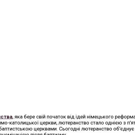
нства
, яка бере свій початок від ідей німецького реформ
имо-католицької церкви, лютеранство стало однією з п’я
баптистською церквами. Сьогодні лютеранство об’єднує п
еномінацією після баптизму.