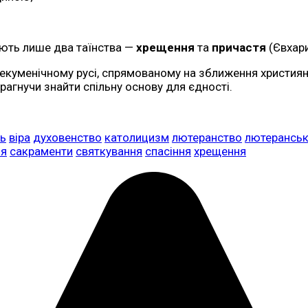
ють лише два таїнства —
хрещення
та
причастя
(Євхари
 екуменічному русі, спрямованому на зближення християн
агнучи знайти спільну основу для єдності.
ь
віра
духовенство
католицизм
лютеранство
лютеранськ
ія
сакраменти
святкування
спасіння
хрещення