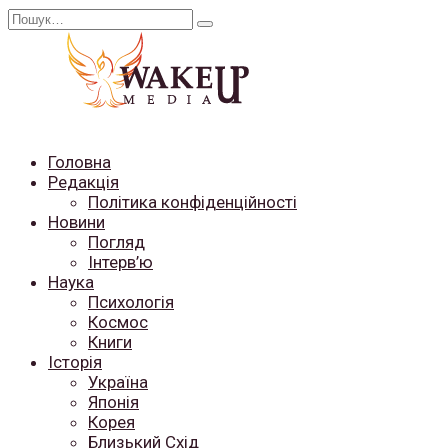
Перейти
Search
до
for:
вмісту
Головна
Редакція
Політика конфіденційності
Новини
Погляд
Інтерв’ю
Наука
Психологія
Космос
Книги
Історія
Україна
Японія
Корея
Близький Схід