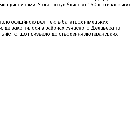
и принципами. У світі існує близько 150 лютеранських
тало офіційною релігією в багатьох німецьких
рики, де закріпилося в районах сучасного Делавера та
яльністю, що призвело до створення лютеранських
и