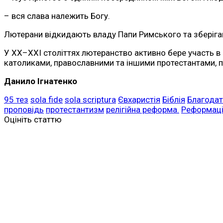
– вся слава належить Богу.
Лютерани відкидають владу Папи Римського та зберіга
У XX–XXI століттях лютеранство активно бере участь в
католиками, православними та іншими протестантами, пр
Данило Ігнатенко
95 тез
sola fide
sola scriptura
Євхаристія
Біблія
Благодат
проповідь
протестантизм
релігійна реформа.
Реформац
Оцініть статтю