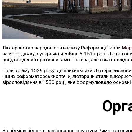
Лютеранство зародилося в епоху Реформації, коли
Мар
на його думку, суперечили
Біблії
. У 1517 році Лютер оп
році, введений противниками Лютера, але самі послідо
Після сейму 1529 року, де прихильники Лютера висловил
інших реформаторських течій, лютерани стали викорис
віросповідання в 1530 році, яке сформулювало основні
Орг
На відміну від централізованої структури Римо-католиц