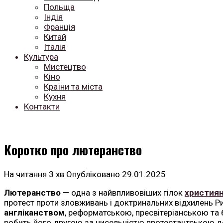
Польща
Індія
Франція
Китай
Італія
Культура
Мистецтво
Кіно
Країни та міста
Кухня
Контакти
Коротко про лютеранство
На читання
3 хв
Опубліковано
29.01.2025
Лютеранство
— одна з найвпливовіших гілок
христия
протест проти зловживань і доктринальних відхилень Р
англіканством
, реформатською, пресвітеріанською та 
робить його другою за чисельністю протестантською д