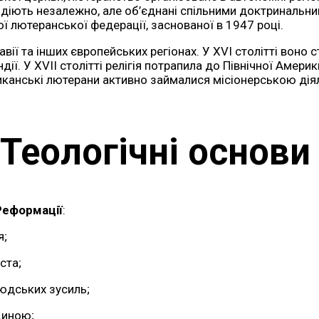
діють незалежно, але об’єднані спільними доктринальним
ої лютеранської федерації, заснованої в 1947 році.
ї та інших європейських регіонах. У XVI столітті воно с
ляндії. У XVII столітті релігія потрапила до Північної Аме
ериканські лютерани активно займалися місіонерською ді
Теологічні основ
Реформації
:
я;
ста;
людських зусиль;
диною;