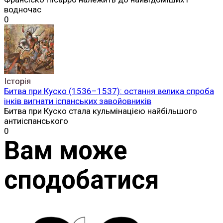
водночас
0
Історія
Битва при Куско (1536–1537): остання велика спроба
інків вигнати іспанських завойовників
Битва при Куско стала кульмінацією найбільшого
антиіспанського
0
Вам може
сподобатися