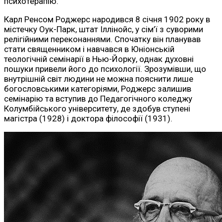
психотерапію.
Карл Ренсом Роджерс народився 8 січня 1902 року в
містечку Оук-Парк, штат Іллінойс, у сім’ї з суворими
релігійними переконаннями. Спочатку він планував
стати священником і навчався в Юніонській
теологічній семінарії в Нью-Йорку, однак духовні
пошуки привели його до психології. Зрозумівши, що
внутрішній світ людини не можна пояснити лише
богословськими категоріями, Роджерс залишив
семінарію та вступив до Педагогічного коледжу
Колумбійського університету, де здобув ступені
магістра (1928) і доктора філософії (1931).