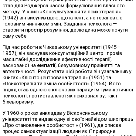
став для Роджерса часом формулювання власного
методу. У книзі «Консультування та психотерапія»
(1942) він висунув ідею, що клієнт, а не терапевт, є
головним чинником змін. Завдання психолога —
створити простір розуміння, де людина може почути
саму себе.
Під час роботи в Чиказькому університеті (1945–
1957), він заснував консультаційний центр і провів
масштабні дослідження ефективності терапії,
заснованої на
емпатії
, безумовному прийнятті та
автентичності. Результати цієї роботи він узагальнив у
книгах «Клієнтоцентрована терапія» (1951) та
«Психотерапія та зміна особистості» (1954). Його
підхід став однією з ключових парадигм гуманістичної
психології, протиставленої як психоаналізу, так і
біхевіоризму.
У 1960-х роках викладав у Вісконсинському
університеті та видав одну зі своїх найвідоміших праць
«Про становлення особистості» (1961), де описав
процес самоактуалізації людини як її природне