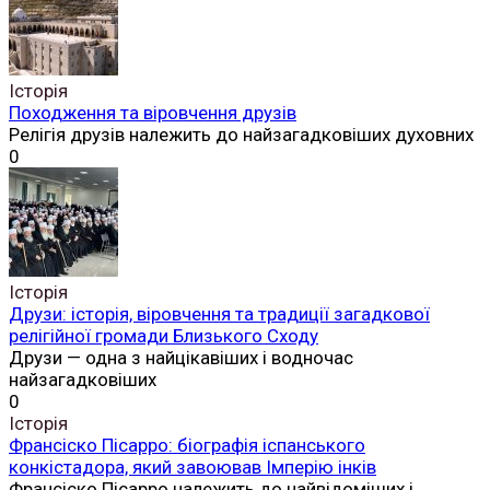
Історія
Походження та віровчення друзів
Релігія друзів належить до найзагадковіших духовних
0
Історія
Друзи: історія, віровчення та традиції загадкової
релігійної громади Близького Сходу
Друзи — одна з найцікавіших і водночас
найзагадковіших
0
Історія
Франсіско Пісарро: біографія іспанського
конкістадора, який завоював Імперію інків
Франсіско Пісарро належить до найвідоміших і