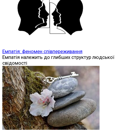
Емпатія: феномен співпереживання
Емпатія належить до глибших структур людської
свідомості