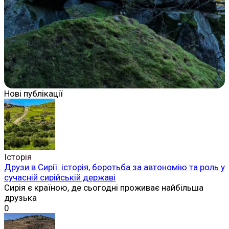
Нові публікації
Історія
Друзи в Сирії: історія, боротьба за автономію та роль у
сучасній сирійській державі
Сирія є країною, де сьогодні проживає найбільша
друзька
0