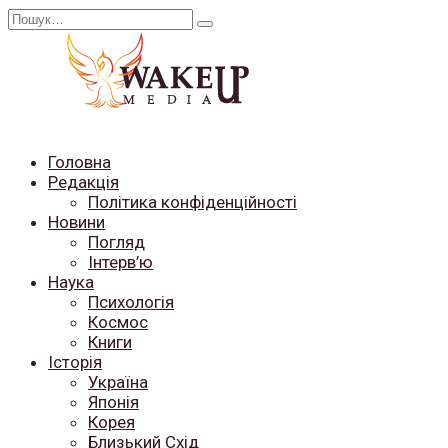
Перейти
Search
до
for:
вмісту
Головна
Редакція
Політика конфіденційності
Новини
Погляд
Інтерв’ю
Наука
Психологія
Космос
Книги
Історія
Україна
Японія
Корея
Близький Схід