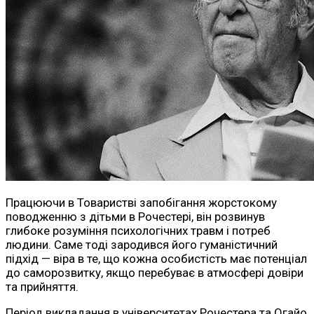
Працюючи в Товаристві запобігання жорстокому
поводженню з дітьми в Рочестері, він розвинув
глибоке розуміння психологічних травм і потреб
людини. Саме тоді зародився його гуманістичний
підхід — віра в те, що кожна особистість має потенціал
до саморозвитку, якщо перебуває в атмосфері довіри
та прийняття.
Період викладання в університетах Рочестера та Огайо