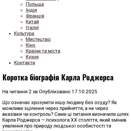
Польща
Індія
Франція
Китай
Італія
Культура
Мистецтво
Кіно
Країни та міста
Кухня
Контакти
Коротка біографія Карла Роджерса
На читання
2 хв
Опубліковано
17.10.2025
Що означає зрозуміти іншу людину без осуду? Як
можливе зцілення через прийняття, а не через
вказівки чи контроль? Саме ці питання визначили шлях
Карла Роджерса — психолога ХХ століття, який змінив
уявлення про природу людської особистості та