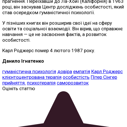
прагнення. Переїхавши до Ла-Хойї (Каліфорнія) в 1963
році, він заснував Центр досліджень особистості, який
став осередком гуманістичної психології.
У пізніших книгах він розширив свої ідеї на сферу
освіти та соціальної взаємодії. Він вірив, що справжнє
навчання — це не засвоєння фактів, а розвиток
особистості.
Карл Роджерс помер 4 лютого 1987 року.
Данило Ігнатенко
гуманістична психологія
довіра
емпатія
Карл Роджерс
клієнтоцентрована терапія
особистість
Пітер Сінгер
прийняття.
психотерапія
саморозвиток
Оцініть статтю