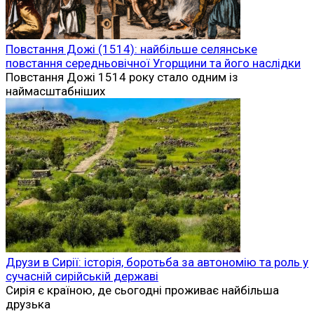
Повстання Дожі (1514): найбільше селянське
повстання середньовічної Угорщини та його наслідки
Повстання Дожі 1514 року стало одним із
наймасштабніших
Друзи в Сирії: історія, боротьба за автономію та роль у
сучасній сирійській державі
Сирія є країною, де сьогодні проживає найбільша
друзька