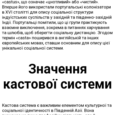
«castus», що означає «цнотливий» або «чистий».
Вперше його використали португальські колонізатори
в XVI столітті для опису соціальної структури
індуїстських суспільств у західній та південно-західній
Індії. Португальці помітили, що ці групи практикують
взаємне виключення, зокрема в питаннях харчування
та шлюбів, щоб зберегти соціальну дистанцію. Згодом
термін «casta» поширився в англійській та інших
європейських мовах, ставши основним для опису цієї
унікальної соціальної системи.
Значення
кастової системи
Кастова система є важливим елементом культурної та
соціальної ідентичності в Південній Азії. Вона