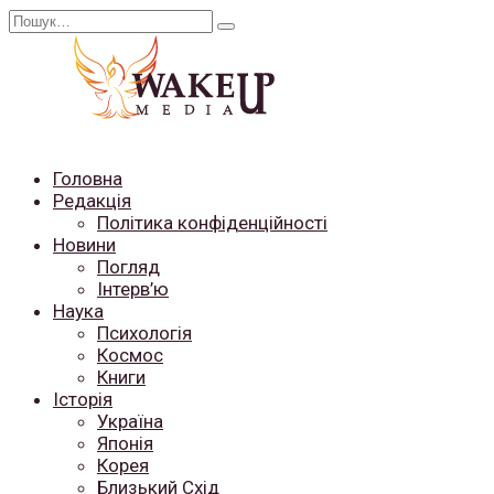
Перейти
Search
до
for:
вмісту
Головна
Редакція
Політика конфіденційності
Новини
Погляд
Інтерв’ю
Наука
Психологія
Космос
Книги
Історія
Україна
Японія
Корея
Близький Схід