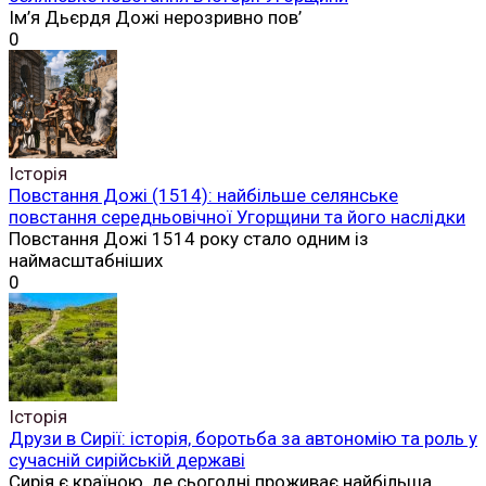
Ім’я Дьєрдя Дожі нерозривно пов’
0
Історія
Повстання Дожі (1514): найбільше селянське
повстання середньовічної Угорщини та його наслідки
Повстання Дожі 1514 року стало одним із
наймасштабніших
0
Історія
Друзи в Сирії: історія, боротьба за автономію та роль у
сучасній сирійській державі
Сирія є країною, де сьогодні проживає найбільша