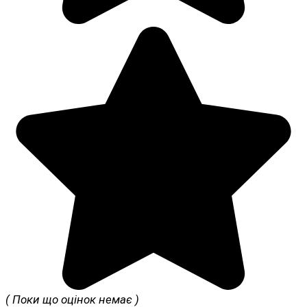
( Поки що оцінок немає )