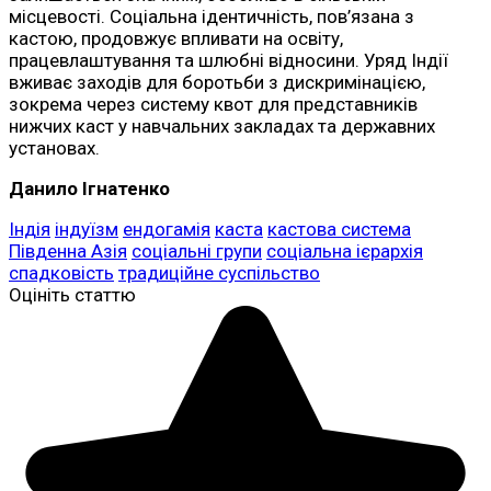
місцевості. Соціальна ідентичність, пов’язана з
кастою, продовжує впливати на освіту,
працевлаштування та шлюбні відносини. Уряд Індії
вживає заходів для боротьби з дискримінацією,
зокрема через систему квот для представників
нижчих каст у навчальних закладах та державних
установах.
Данило Ігнатенко
Індія
індуїзм
ендогамія
каста
кастова система
Південна Азія
соціальні групи
соціальна ієрархія
спадковість
традиційне суспільство
Оцініть статтю