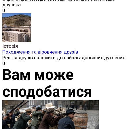
друзька
0
Історія
Походження та віровчення друзів
Релігія друзів належить до найзагадковіших духовних
0
Вам може
сподобатися