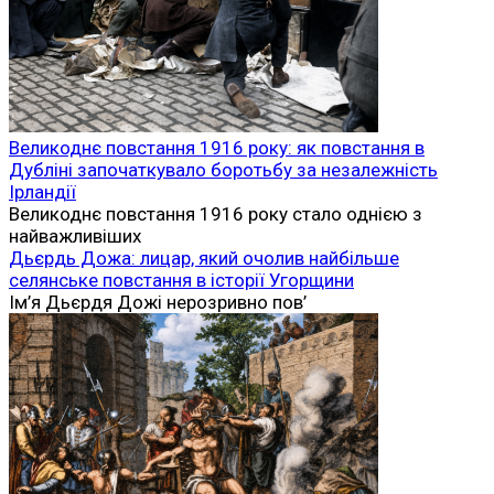
Великоднє повстання 1916 року: як повстання в
Дубліні започаткувало боротьбу за незалежність
Ірландії
Великоднє повстання 1916 року стало однією з
найважливіших
Дьєрдь Дожа: лицар, який очолив найбільше
селянське повстання в історії Угорщини
Ім’я Дьєрдя Дожі нерозривно пов’