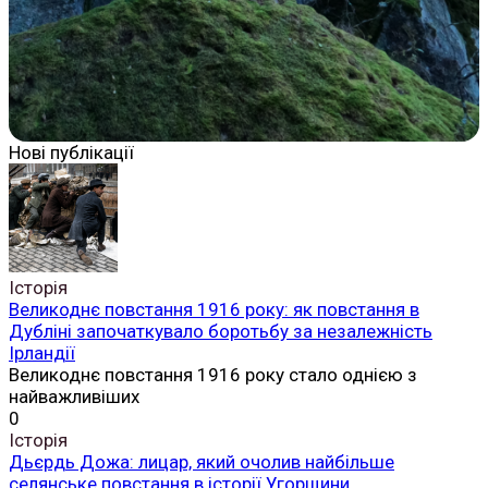
Нові публікації
Історія
Великоднє повстання 1916 року: як повстання в
Дубліні започаткувало боротьбу за незалежність
Ірландії
Великоднє повстання 1916 року стало однією з
найважливіших
0
Історія
Дьєрдь Дожа: лицар, який очолив найбільше
селянське повстання в історії Угорщини