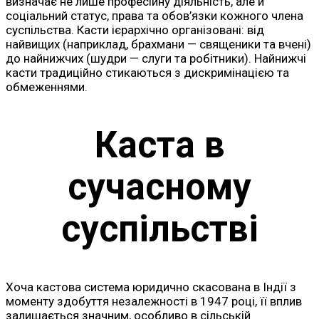
визначає не лише професійну діяльність, але й
соціальний статус, права та обов’язки кожного члена
суспільства. Касти ієрархічно організовані: від
найвищих (наприклад, брахмани — священики та вчені)
до найнижчих (шудри — слуги та робітники). Найнижчі
касти традиційно стикаються з дискримінацією та
обмеженнями.
Каста в
сучасному
суспільстві
Хоча кастова система юридично скасована в Індії з
моменту здобуття незалежності в 1947 році, її вплив
залишається значним, особливо в сільській