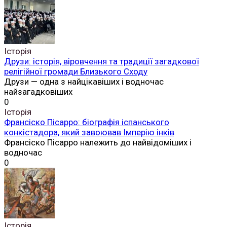
Історія
Друзи: історія, віровчення та традиції загадкової
релігійної громади Близького Сходу
Друзи — одна з найцікавіших і водночас
найзагадковіших
0
Історія
Франсіско Пісарро: біографія іспанського
конкістадора, який завоював Імперію інків
Франсіско Пісарро належить до найвідоміших і
водночас
0
Історія