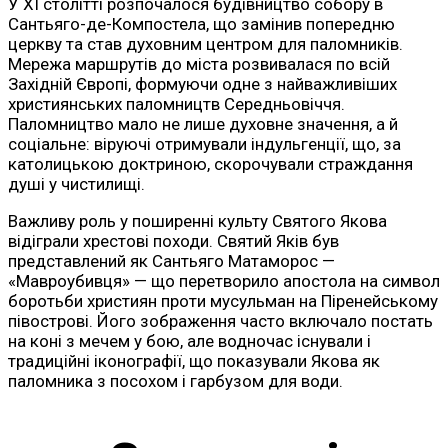
У XI столітті розпочалося будівництво собору в
Сантьяго-де-Компостела, що замінив попередню
церкву та став духовним центром для паломників.
Мережа маршрутів до міста розвивалася по всій
Західній Європі, формуючи одне з найважливіших
християнських паломництв Середньовіччя.
Паломництво мало не лише духовне значення, а й
соціальне: віруючі отримували індульгенції, що, за
католицькою доктриною, скорочували страждання
душі у чистилищі.
Важливу роль у поширенні культу Святого Якова
відіграли хрестові походи. Святий Яків був
представлений як Сантьяго Матаморос —
«Мавроубивця» — що перетворило апостола на символ
боротьби християн проти мусульман на Піренейському
півострові. Його зображення часто включало постать
на коні з мечем у бою, але водночас існували і
традиційні іконографії, що показували Якова як
паломника з посохом і гарбузом для води.