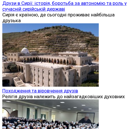
Друзи в Сирії: історія, боротьба за автономію та роль у
сучасній сирійській державі
Сирія є країною, де сьогодні проживає найбільша
друзька
Походження та віровчення друзів
Релігія друзів належить до найзагадковіших духовних