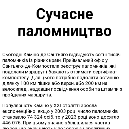
Сучасне
паломництво
Сьогодні Каміно де Сантьяго відвідують сотні тисяч
паломників із різних країн. Приймальний офіс у
Сантьяго-де-Компостела реєструє паломників, які
подолали маршрут і бажають отримати сертифікат
компостелу. Для цього потрібно подолати останню
ділянку 100 км пішки або верхи, або 200 км на
велосипеді, надавши посвідчення особи та штампи з
пройдених маршрутів.
Популярність Каміно у XXI столітті зросла
експоненційно: якщо у 2003 році число паломників
становило 74 324 осіб, то у 2023 році воно досягло
446 076. При цьому значно збільшилася частка
людей, що вирушають у подорож з нерелігійних