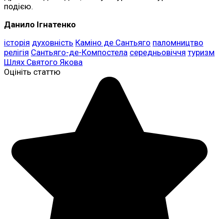
подією.
Данило Ігнатенко
історія
духовність
Каміно де Сантьяго
паломництво
релігія
Сантьяго-де-Компостела
середньовіччя
туризм
Шлях Святого Якова
Оцініть статтю