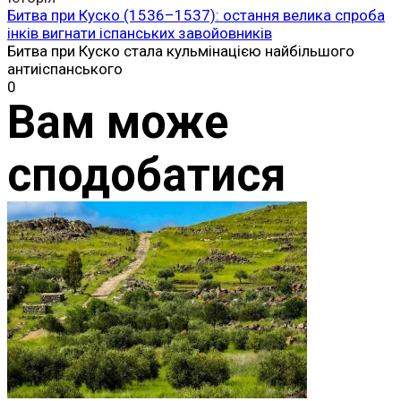
Битва при Куско (1536–1537): остання велика спроба
інків вигнати іспанських завойовників
Битва при Куско стала кульмінацією найбільшого
антиіспанського
0
Вам може
сподобатися