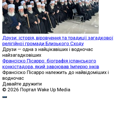
Друзи: історія, віровчення та традиції загадкової
релігійної громади Близького Сходу
Друзи — одна з найцікавіших і водночас
найзагадковіших
Франсіско Пісарро: біографія іспанського
конкістадора, який завоював Імперію інків
Франсіско Пісарро належить до найвідоміших і
водночас
Давайте дружити
© 2026 Портал Wake Up Media