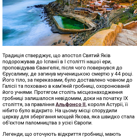
Традиція стверджує, що апостол Святий Яків
подорожував до Іспанії в I столітті нашої ери,
проповідував Євангеліє, після чого повернувся до
Єрусалиму, де загинув мученицькою смертю у 44 році.
Його тіло, за переказами, було доставлено човном до
Галісії та поховано в кам’яній гробниці, охоронюваній
його учнями. Протягом століть місцезнаходження
гробниці залишалося невідомим, доки на початку IX
століття, за правління
Альфонсо II
, короля Астурії, її
нібито було відкрито. На цьому місці спорудили
церкву для зберігання мощей Якова, яка швидко стала
об’єктом паломництва з усієї Європи.
Легенди, що оточують відкриття гробниці, мають