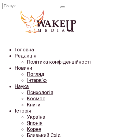
Перейти
Search
до
for:
вмісту
Головна
Редакція
Політика конфіденційності
Новини
Погляд
Інтерв’ю
Наука
Психологія
Космос
Книги
Історія
Україна
Японія
Корея
Близький Схід