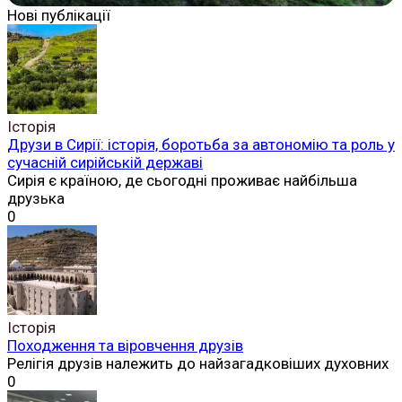
Нові публікації
Історія
Друзи в Сирії: історія, боротьба за автономію та роль у
сучасній сирійській державі
Сирія є країною, де сьогодні проживає найбільша
друзька
0
Історія
Походження та віровчення друзів
Релігія друзів належить до найзагадковіших духовних
0