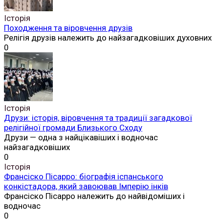
Історія
Походження та віровчення друзів
Релігія друзів належить до найзагадковіших духовних
0
Історія
Друзи: історія, віровчення та традиції загадкової
релігійної громади Близького Сходу
Друзи — одна з найцікавіших і водночас
найзагадковіших
0
Історія
Франсіско Пісарро: біографія іспанського
конкістадора, який завоював Імперію інків
Франсіско Пісарро належить до найвідоміших і
водночас
0