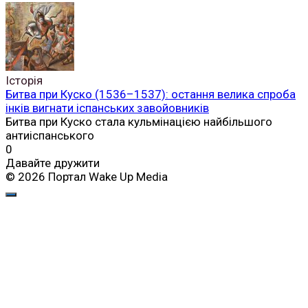
Історія
Битва при Куско (1536–1537): остання велика спроба
інків вигнати іспанських завойовників
Битва при Куско стала кульмінацією найбільшого
антиіспанського
0
Давайте дружити
© 2026 Портал Wake Up Media