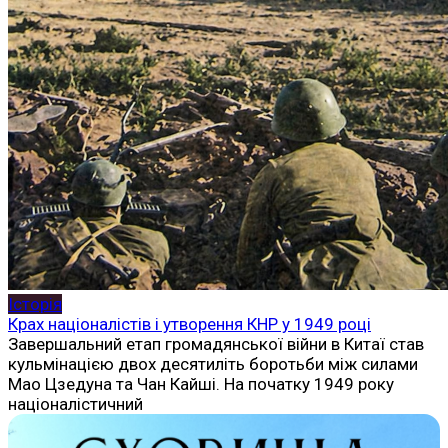
Історія
Крах націоналістів і утворення КНР у 1949 році
Завершальний етап громадянської війни в Китаї став
кульмінацією двох десятиліть боротьби між силами
Мао Цзедуна та Чан Кайші. На початку 1949 року
націоналістичний