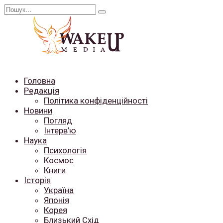
Перейти
Search
до
for:
вмісту
Головна
Редакція
Політика конфіденційності
Новини
Погляд
Інтерв’ю
Наука
Психологія
Космос
Книги
Історія
Україна
Японія
Корея
Близький Схід