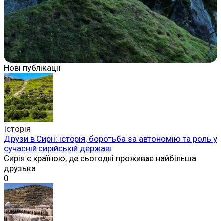
Нові публікації
Історія
Друзи в Сирії: історія, боротьба за автономію та роль у
сучасній сирійській державі
Сирія є країною, де сьогодні проживає найбільша
друзька
0