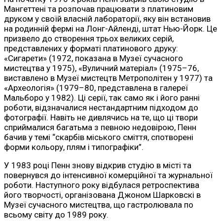
Мангеттені та розпочав працювати з платиновим
друком у своїй власній лабораторії, яку він встановив
на родинній фермі на Лонг-Айленді, штат Нью-Йорк. Це
призвело до створення трьох великих серій,
представлених у форматі платинового друку:
«Сигарети» (1972, показана в Музеї сучасного
мистецтва у 1975), «Вуличний матеріал» (1975–76,
виставлено в Музеї мистецтв Метрополітен у 1977) та
«Археологія» (1979–80, представлена в галереї
Мальборо у 1982). Ці серії, так само як і його ранні
роботи, відзначалися нестандартним підходом до
фотографії. Навіть не дивлячись на те, що ці твори
сприймалися багатьма з певною недовірою, Пенн
бачив у темі “скарбів міського сміття, спотворені
форми кольору, плям і типографіки”.
У 1983 році Пенн знову відкрив студію в місті та
повернувся до інтенсивної комерційної та журнальної
роботи. Наступного року відбулася ретроспектива
його творчості, організована Джоном Шарковскі в
Музеї сучасного мистецтва, що гастролювала по
всьому світу до 1989 року.