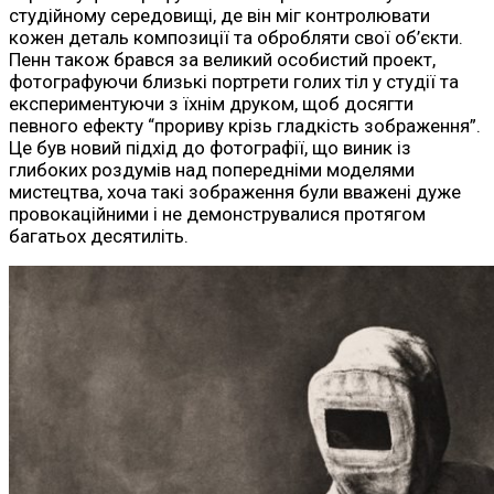
студійному середовищі, де він міг контролювати
кожен деталь композиції та обробляти свої об’єкти.
Пенн також брався за великий особистий проект,
фотографуючи близькі портрети голих тіл у студії та
експериментуючи з їхнім друком, щоб досягти
певного ефекту “прориву крізь гладкість зображення”.
Це був новий підхід до фотографії, що виник із
глибоких роздумів над попередніми моделями
мистецтва, хоча такі зображення були вважені дуже
провокаційними і не демонструвалися протягом
багатьох десятиліть.