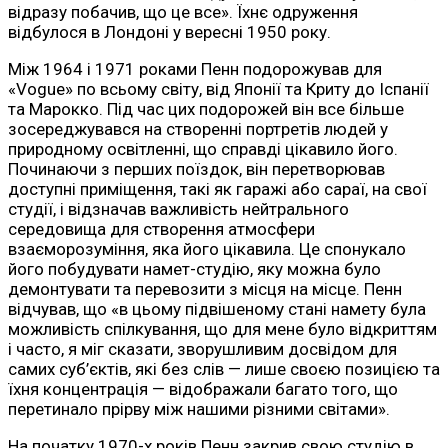
відразу побачив, що це все». Їхнє одруження
відбулося в Лондоні у вересні 1950 року.
Між 1964 і 1971 роками Пенн подорожував для
«Vogue» по всьому світу, від Японії та Криту до Іспанії
та Марокко. Під час цих подорожей він все більше
зосереджувався на створенні портретів людей у ​​
природному освітленні, що справді цікавило його.
Починаючи з перших поїздок, він перетворював
доступні приміщення, такі як гаражі або сараї, на свої
студії, і відзначав важливість нейтрального
середовища для створення атмосфери
взаєморозуміння, яка його цікавила. Це спонукало
його побудувати намет-студію, яку можна було
демонтувати та перевозити з місця на місце. Пенн
відчував, що «в цьому підвішеному стані намету була
можливість спілкування, що для мене було відкриттям
і часто, я міг сказати, зворушливим досвідом для
самих суб’єктів, які без слів — лише своєю позицією та
їхня концентрація — відображали багато того, що
перетинало прірву між нашими різними світами».
На початку 1970-х років Пенн закрив свою студію в