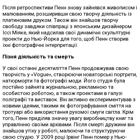
Після ретроспективи Пенн знову зайнявся живописом і
малюванням, розширивши свою творчу діяльність із
платиновим друком. Також він знайшов творчу
свободу завдяки співпраці з японським дизайнером
Іссі Міяке, який надсилав свої динамічні скульптурні
проекти до Нью-Йорка для того, щоб Пенн створив
їхні фотографічні інтерпретації.
Пізня діяльність та смерть
У свої останні десятиліття Пенн продовжував свою
творчість у «Vogue», створюючи новаторські портрети,
натюрморти та фотографії моди. Його студія була
постійно зайнята журнальною, рекламною та
особистою роботою, а також проектами в галузі
поліграфії та виставок. Він активно експериментував з
новими ідеями, такими як фотографування сміття на
тротуарі або використання рухомої смуги світла. Крім
того, Пенн приділяв значну увагу виробництву книг та
управлінню своїми архівами. Після смерті дружини він
знайшов утіху у роботі, малюючи та структуруючи
свою студію. У 2009 році Ірвінг Пенн помер у Нью-