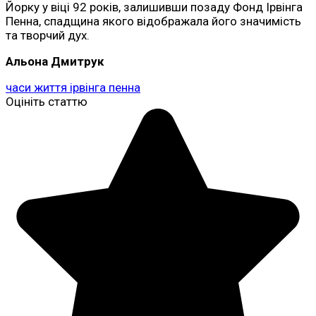
Йорку у віці 92 років, залишивши позаду Фонд Ірвінга
Пенна, спадщина якого відображала його значимість
та творчий дух.
Альона Дмитрук
часи життя ірвінга пенна
Оцініть статтю