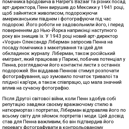
помічника Бродовича в Harper’s Bazaar та різних посад
арт-директора, Пенн вирушив до Мексики у 1941 році,
щоб зайнятися живописом, подорожуючи
американським півднем і фотографуючи під час
подорожі. Його роботи не задовольнили його, і перед
поверненням до Нью-Йорка наприкінці наступного
року він знищив їх. У 1943 році новий арт-директор
«Vogue» Олександр Ліберман запросив Пенна на
посаду помічника з макетування та ідей для
обкладинок журналу. Ліберман, також російський
емігрант, який працював у Парижі, побачив потенціал у
Пенна, розглядаючи його контактні листи з останніх
подорожей. Він віддавав Пеннові стимул розпочати
фотографування, що зумовило початок тривалої та
плідної кар’єри, а також співпрацю, що мала значний
вплив на сучасну фотографію.
Після Другої світової війни, коли Пенн здобув собі
репутацію завдяки своєму вражаючому стилю в
натюрмортах і портретах, Ліберман відправляв його по
всьому світу для зйомок портретів і моди. Цей досвід
став для Пенна важливим, бо він підтвердив його
перевагу фотографувати в контрольованому