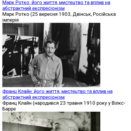
Марк Ротко: його життя, мистецтво та вплив на
абстрактний експресіонізм
Марк Ротко (25 вересня 1903, Двінськ, Російська
імперія
Франц Клайн: його життя, мистецтво та вплив на
абстрактний експресіонізм
Франц Клайн (народився 23 травня 1910 року у Вілкс-
Барре