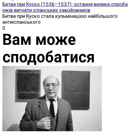
Битва при Куско (1536–1537): остання велика спроба
інків вигнати іспанських завойовників
Битва при Куско стала кульмінацією найбільшого
антиіспанського
0
Вам може
сподобатися