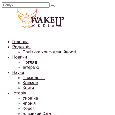
Перейти
Search
до
for:
вмісту
Головна
Редакція
Політика конфіденційності
Новини
Погляд
Інтерв’ю
Наука
Психологія
Космос
Книги
Історія
Україна
Японія
Корея
Близький Схід