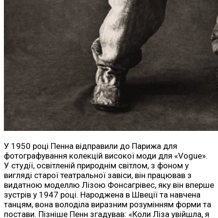
У 1950 році Пенна відправили до Парижа для
фотографування колекцій високої моди для «Vogue».
У студії, освітленій природнім світлом, з фоном у
вигляді старої театральної завіси, він працював з
видатною моделлю Лізою Фонсагрівес, яку він вперше
зустрів у 1947 році. Народжена в Швеції та навчена
танцям, вона володіла виразним розумінням форми та
постави. Пізніше Пенн згадував: «Коли Ліза увійшла, я