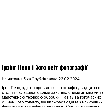
Ірвінг Пенн і його світ фотографії
На читання
5 хв
Опубліковано
23.02.2024
Ірвіг Пенн, один із провідних фотографів двадцятого
століття, славився своїми захоплюючими знімками та
майстерною технікою обробки. Навіть за тогочасних
оцінок його таланту, він вважався одним з найкращих
фотографів, що співпрацювали з «Vogue», протягом