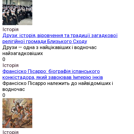
Історія
Друзи: історія, віровчення та традиції загадкової
релігійної громади Близького Сходу
Друзи — одна з найцікавіших і водночас
найзагадковіших
0
Історія
Франсіско Пісарро: біографія іспанського
конкістадора, який завоював Імперію інків
Франсіско Пісарро належить до найвідоміших і
водночас
0
Історія