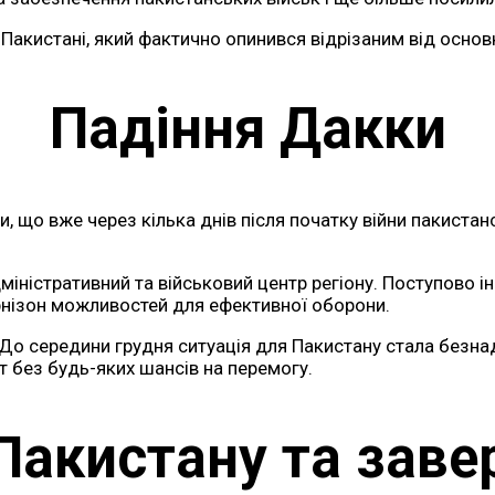
Пакистані, який фактично опинився відрізаним від основ
Падіння Дакки
ми, що вже через кілька днів після початку війни пакиста
ністративний та військовий центр регіону. Поступово інд
рнізон можливостей для ефективної оборони.
о середини грудня ситуація для Пакистану стала безнад
 без будь-яких шансів на перемогу.
 Пакистану та заве