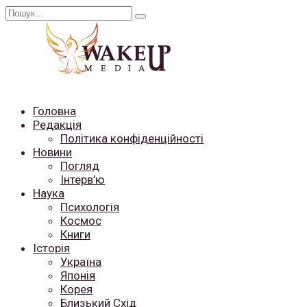
Перейти
Search
до
for:
вмісту
Головна
Редакція
Політика конфіденційності
Новини
Погляд
Інтерв’ю
Наука
Психологія
Космос
Книги
Історія
Україна
Японія
Корея
Близький Схід