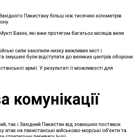
 Західного Пакистану більш ніж тисячею кілометрів
ону.
укті Бахіні, які вже протягом багатьох місяців вели
йські сили захопили низку важливих міст і
та змушені були відступати до великих центрів оборони.
станської армії. У результаті її можливості для
а комунікації
ий, так і Західний Пакистан від зовнішніх поставок
ку атак на пакистанські військово-морські об’єкти та
стратегічну перевагу Індії.