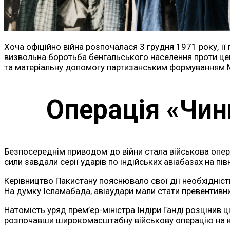
Хоча офіційно війна розпочалася 3 грудня 1971 року, ї
визвольна боротьба бенгальського населення проти цен
та матеріальну допомогу партизанським формуванням Му
Операція «Чинг
Безпосереднім приводом до війни стала військова опера
сили завдали серії ударів по індійських авіабазах на пів
Керівництво Пакистану пояснювало свої дії необхідністю
На думку Ісламабада, авіаудари мали стати превентивн
Натомість уряд прем’єр-міністра Індіри Ганді розцінив ц
розпочавши широкомасштабну військову операцію на к