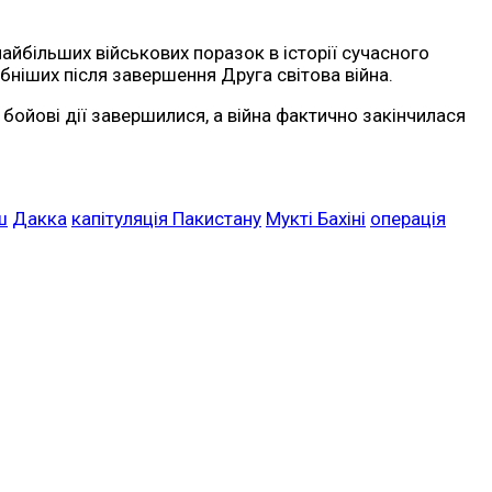
найбільших військових поразок в історії сучасного
ніших після завершення Друга світова війна.
бойові дії завершилися, а війна фактично закінчилася
ш
Дакка
капітуляція Пакистану
Мукті Бахіні
операція