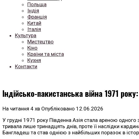
Польща
Індія
Франція
Китай
Італія
Культура
Мистецтво
Кіно
Країни та міста
Кухня
Контакти
Індійсько-пакистанська війна 1971 року:
На читання
4 хв
Опубліковано
12.06.2026
У грудні 1971 року Південна Азія стала ареною одного 
тривала лише тринадцять днів, проте її наслідки карди
Бангладеш та став однією з найбільших поразок в істор