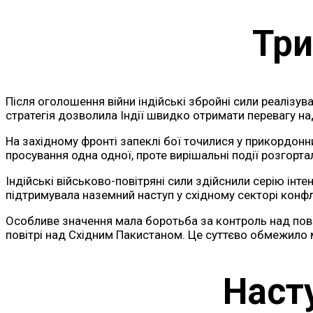
Три
Після оголошення війни індійські збройні сили реалізув
стратегія дозволила Індії швидко отримати перевагу н
На західному фронті запеклі бої точилися у прикордонн
просування одна одної, проте вирішальні події розгортал
Індійські військово-повітряні сили здійснили серію інте
підтримувала наземний наступ у східному секторі конфл
Особливе значення мала боротьба за контроль над пові
повітрі над Східним Пакистаном. Це суттєво обмежило м
Наст