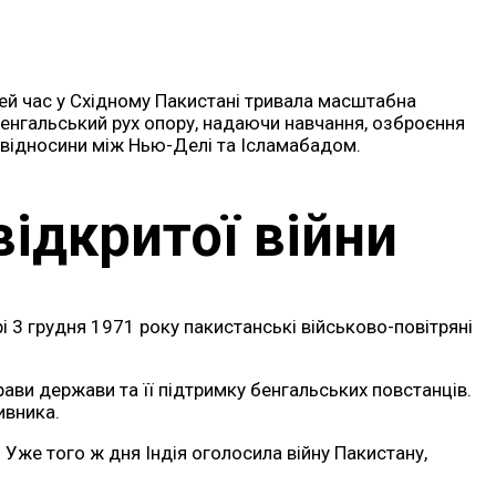
цей час у Східному Пакистані тривала масштабна
бенгальський рух опору, надаючи навчання, озброєння
 відносини між Нью-Делі та Ісламабадом.
відкритої війни
 3 грудня 1971 року пакистанські військово-повітряні
рави держави та її підтримку бенгальських повстанців.
ивника.
. Уже того ж дня Індія оголосила війну Пакистану,