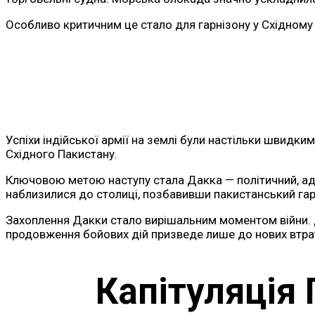
Особливо критичним це стало для гарнізону у Східному 
Успіхи індійської армії на землі були настільки швидки
Східного Пакистану.
Ключовою метою наступу стала Дакка — політичний, адмі
наблизилися до столиці, позбавивши пакистанський га
Захоплення Дакки стало вирішальним моментом війни. Д
продовження бойових дій призведе лише до нових втрат
Капітуляція