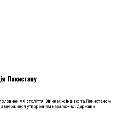
ція Пакистану
половини XX століття. Війна між Індією та Пакистаном
ікт завершився утворенням незалежної держави