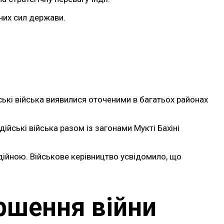
них сил держави.
нські війська виявилися оточеними в багатьох районах
ійські війська разом із загонами Мукті Бахіні
ійною. Військове керівництво усвідомило, що
ршення війни