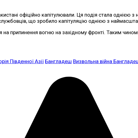
кистані офіційно капітулювали. Ця подія стала однією з 
службовців, що зробило капітуляцію однією з наймасштаб
 на припинення вогню на західному фронті. Таким чином 
орія Південної Азії
Бангладеш
Визвольна війна Бангладе