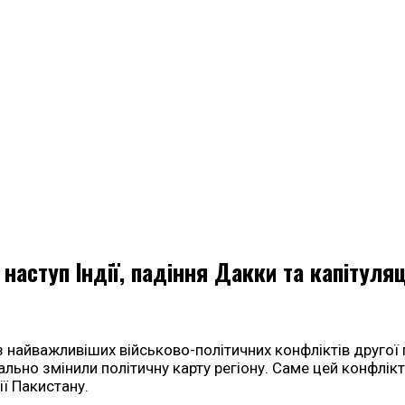
 наступ Індії, падіння Дакки та капітуля
з найважливіших військово-політичних конфліктів другої 
нально змінили політичну карту регіону. Саме цей конфл
ії Пакистану.