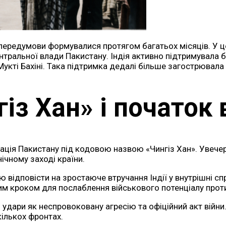
ї передумови формувалися протягом багатьох місяців. У 
тральної влади Пакистану. Індія активно підтримувала 
кті Бахіні. Така підтримка дедалі більше загострювала
із Хан» і початок 
ція Пакистану під кодовою назвою «Чингіз Хан». Увечері
нічному заході країни.
 відповісти на зростаюче втручання Індії у внутрішні сп
им кроком для послаблення військового потенціалу прот
і удари як неспровоковану агресію та офіційний акт війни
ількох фронтах.