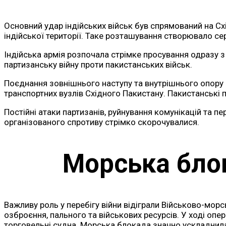
Основний удар індійських військ був спрямований на Сх
індійської території. Таке розташування створювало се
Індійська армія розпочала стрімке просування одразу з к
партизанську війну проти пакистанських військ.
Поєднання зовнішнього наступу та внутрішнього опору 
транспортних вузлів Східного Пакистану. Пакистанські 
Постійні атаки партизанів, руйнування комунікацій та пе
організованого спротиву стрімко скорочувалися.
Морська блок
Важливу роль у перебігу війни відіграли Військово-морсь
озброєння, пального та військових ресурсів. У ході опер
торговельні судна. Морська блокада значно ускладнила 