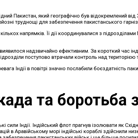
ідний Пакистан, який географічно був відокремлений від
рйозні труднощі для забезпечення пакистанського гарніз
ількох напрямків. Її дії координувалися з підрозділами М
виявилося надзвичайно ефективним. За короткий час інді
підрозділи поступово втрачали контроль над територією 
ревага Індії в повітрі значно послабили боєздатність паки
ада та боротьба з
кі сили Індії. Індійський флот прагнув ізолювати як Східн
ацій в Аравійському морі індійські кораблі здійснили низ
забезпечення пакистанських військ і ще більше посилила 