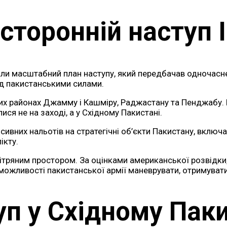
сторонній наступ І
али масштабний план наступу, який передбачав одночасне 
ад пакистанськими силами.
их районах Джамму і Кашміру, Раджастану та Пенджабу. П
ися не на заході, а у Східному Пакистані.
нсивних нальотів на стратегічні об’єкти Пакистану, включ
ікту.
тряним простором. За оцінками американської розвідки,
ожливості пакистанської армії маневрувати, отримувати п
уп у Східному Паки