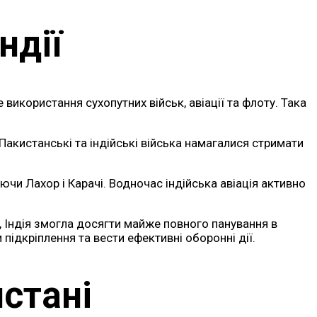
ндії
використання сухопутних військ, авіації та флоту. Така
акистанські та індійські війська намагалися стримати
аючи Лахор і Карачі. Водночас індійська авіація активно
 Індія змогла досягти майже повного панування в
ідкріплення та вести ефективні оборонні дії.
стані