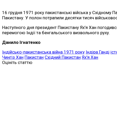
16 грудня 1971 року пакистанські війська у Східному Па
Пакистану. У полон потрапили десятки тисяч військово
Наступного дня президент Пакистану Ях’я Хан погодився
перемогою Індії та бенгальського визвольного руху.
Данило Ігнатенко
Індійсько-пакистанська війна 1971 року
Індіра Ганді
іст
Чингіз Хан
Пакистан
Східний Пакистан
Ях'я Хан
Оцініть статтю