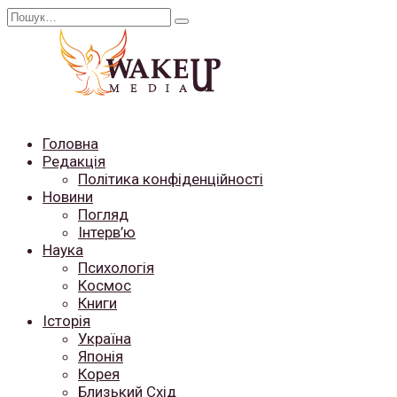
Перейти
Search
до
for:
вмісту
Головна
Редакція
Політика конфіденційності
Новини
Погляд
Інтерв’ю
Наука
Психологія
Космос
Книги
Історія
Україна
Японія
Корея
Близький Схід