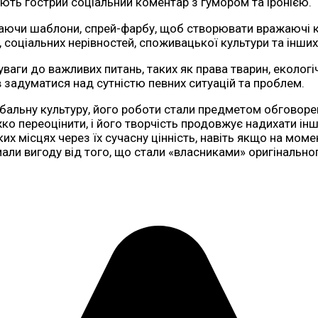
нують гострий соціальний коментар з гумором та іронією.
лючаючи шаблони, спрей-фарбу, щоб створювати вражаючі 
, соціальних нерівностей, споживацької культури та інши
ваги до важливих питань, таких як права тварин, екологі
 задуматися над сутністю певних ситуацій та проблем.
бальну культуру, його роботи стали предметом обговорень 
ко переоцінити, і його творчість продовжує надихати інши
их місцях через їх сучасну цінність, навіть якщо на мом
али вигоду від того, що стали «власниками» оригінальног