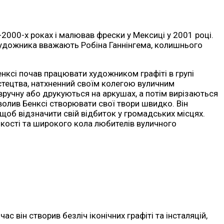
2000-х роках і малював фрески у Мексиці у 2001 році.
 художника вважають Робіна Ганнінгема, колишнього
енксі почав працювати художником графіті в групі
истецтва, натхненний своїм колегою вуличним
вручну або друкуються на аркушах, а потім вирізаються
волив Бенксі створювати свої твори швидко. Він
, щоб відзначити свій відбиток у громадських місцях.
ькості та широкого кола любителів вуличного
с він створив безліч іконічних графіті та інсталяцій,