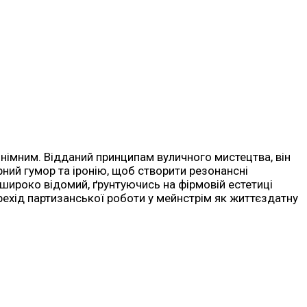
нонімним. Відданий принципам вуличного мистецтва, він
чорний гумор та іронію, щоб створити резонансні
ь широко відомий, ґрунтуючись на фірмовій естетиці
рехід партизанської роботи у мейнстрім як життєздатну