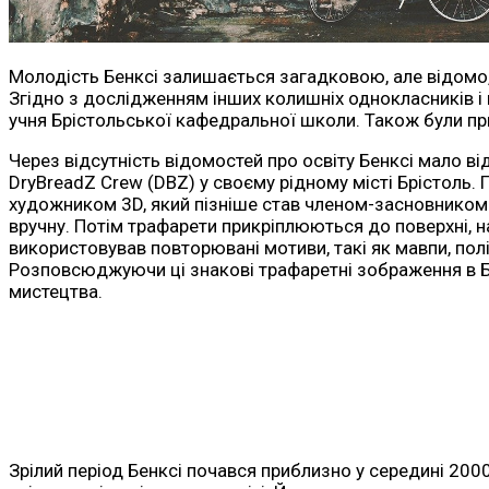
Молодість Бенксі залишається загадковою, але відомо, 
Згідно з дослідженням інших колишніх однокласників і
учня Брістольської кафедральної школи. Також були пр
Через відсутність відомостей про освіту Бенксі мало ві
DryBreadZ Crew (DBZ) у своєму рідному місті Брістоль
художником 3D, який пізніше став членом-засновником 
вручну. Потім трафарети прикріплюються до поверхні, 
використовував повторювані мотиви, такі як мавпи, полі
Розповсюджуючи ці знакові трафаретні зображення в Бр
мистецтва.
Зрілий період Бенксі почався приблизно у середині 2000-х