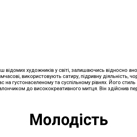
ільш відомих художників у світі, залишаючись відносно а
і тимчасові, використовують сатиру, підривну діяльність, 
мас на густонаселеному та суспільному рівнях. Його стил
балончиком до висококреативного митця. Він здійснив пе
Молодість