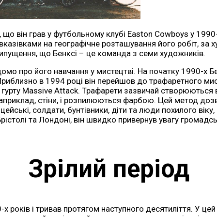
що він грав у футбольному клубі Easton Cowboys у 1990-
 вказівками на географічне розташування його робіт, за
ипущення, що Бенксі – це команда з семи художників.
домо про його навчання у мистецтві. На початку 1990-х Б
. Приблизно в 1994 році він перейшов до трафаретного м
гурту Massive Attack. Трафарети зазвичай створюються 
наприклад, стіни, і розпилюються фарбою. Цей метод доз
цейські, солдати, бунтівники, діти та люди похилого віку
істолі та Лондоні, він швидко привернув увагу громадс
Зрілий період
 років і тривав протягом наступного десятиліття. У цей ча