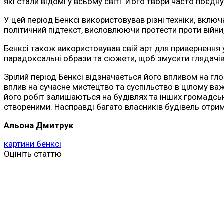
які стали відомі у всьому світі. Його твори часто поєд
У цей період Бенксі використовував різні техніки, вк
політичний підтекст, висловлюючи протести проти війни
Бенксі також використовував свій арт для привернення у
парадоксальні образи та сюжети, щоб змусити глядачів
Зрілий період Бенксі відзначається його впливом на гло
вплив на сучасне мистецтво та суспільство в цілому важ
його робіт залишаються на будівлях та інших громадськ
створеними. Насправді багато власників будівель отрим
Альона Дмитрук
картини бенксі
Оцініть статтю