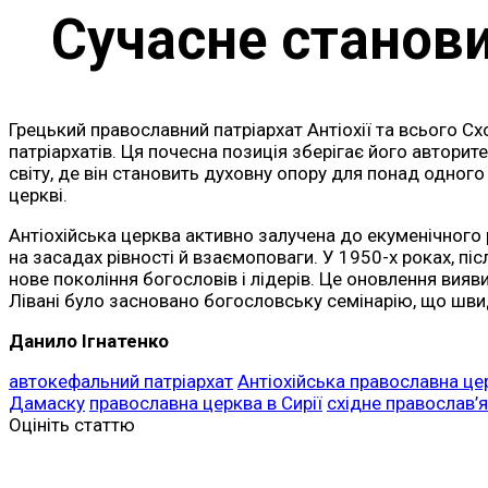
Сучасне станови
Грецький православний патріархат Антіохії та всього С
патріархатів. Ця почесна позиція зберігає його авторит
світу, де він становить духовну опору для понад одного
церкві.
Антіохійська церква активно залучена до екуменічного 
на засадах рівності й взаємоповаги. У 1950-х роках, пі
нове покоління богословів і лідерів. Це оновлення вияв
Лівані було засновано богословську семінарію, що швид
Данило Ігнатенко
автокефальний патріархат
Антіохійська православна це
Дамаску
православна церква в Сирії
східне православ’я
Оцініть статтю