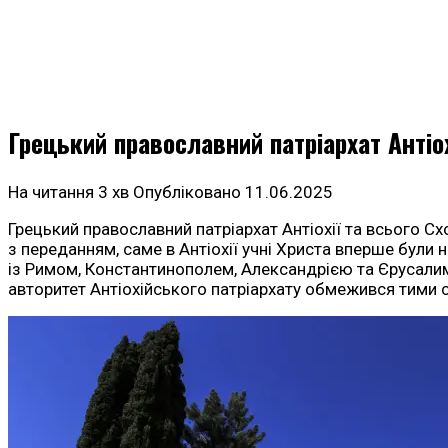
Грецький православний патріархат Антіох
На читання
3 хв
Опубліковано
11.06.2025
Грецький православний патріархат Антіохії та всього Сх
з переданням, саме в Антіохії учні Христа вперше були 
із Римом, Константинополем, Александрією та Єрусалим
авторитет Антіохійського патріархату обмежився тими с