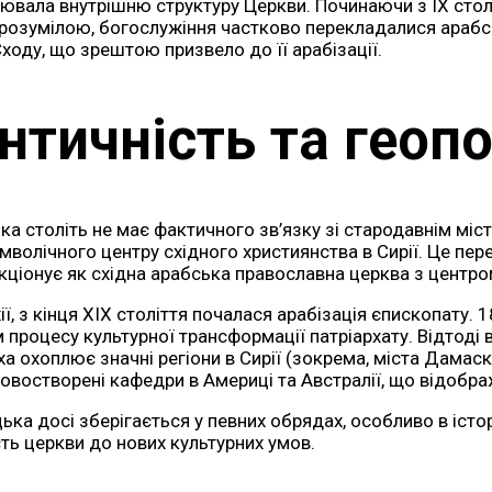
інювала внутрішню структуру Церкви. Починаючи з IX стол
и зрозумілою, богослужіння частково перекладалися араб
ходу, що зрештою призвело до її арабізації.
нтичність та геопо
а століть не має фактичного зв’язку зі стародавнім місто
волічного центру східного християнства в Сирії. Це пере
нкціонує як східна арабська православна церква з центр
ії, з кінця XIX століття почалася арабізація єпископату.
процесу культурної трансформації патріархату. Відтоді в
охоплює значні регіони в Сирії (зокрема, міста Дамаск, 
ж новостворені кафедри в Америці та Австралії, що відобр
ка досі зберігається у певних обрядах, особливо в іст
ть церкви до нових культурних умов.