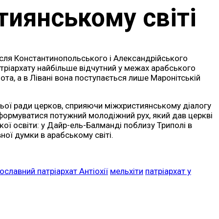
тиянському світі
після Константинопольського і Александрійського
патріархату найбільше відчутний у межах арабського
нота, а в Лівані вона поступається лише Маронітській
тньої ради церков, сприяючи міжхристиянському діалогу
в формуватися потужний молодіжний рух, який дав церкві
кої освіти: у Дайр-ель-Балманді поблизу Триполі в
ої думки в арабському світі.
ославний патріархат Антіохії
мельхіти
патріархат у