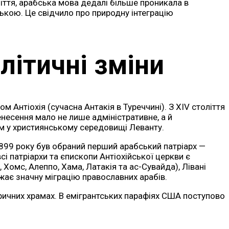
іття, арабська мова дедалі більше проникала в
ською. Це свідчило про природну інтеграцію
літичні зміни
м Антіохія (сучасна Антакія в Туреччині). З XIV століття
несення мало не лише адміністративне, а й
ом у християнському середовищі Леванту.
 1899 року був обраний перший арабський патріарх —
сі патріархи та єпископи Антіохійської церкви є
Хомс, Алеппо, Хама, Латакія та ас-Сувайда), Лівані
ажає значну міграцію православних арабів.
оричних храмах. В емігрантських парафіях США поступово