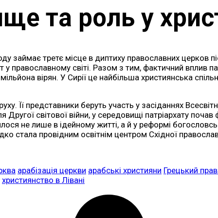
ще та роль у хрис
ходу займає третє місце в диптиху православних церков 
ет у православному світі. Разом з тим, фактичний вплив 
 мільйона вірян. У Сирії це найбільша християнська спіль
руху. Її представники беруть участь у засіданнях Всесві
сля Другої світової війни, у середовищі патріархату поча
илося не лише в ідейному житті, а й у реформі богословсь
ко стала провідним освітнім центром Східної православн
рква
арабізація церкви
арабські християни
Грецький прав
християнство в Лівані