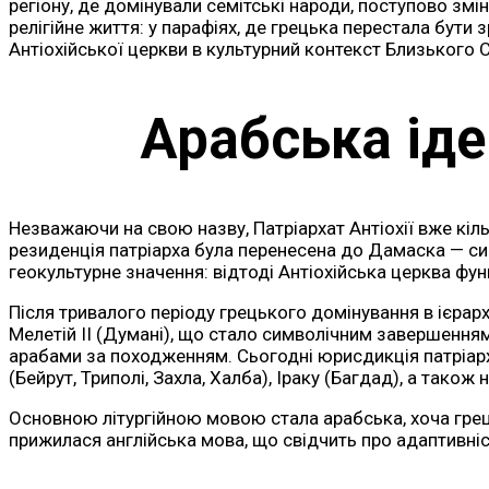
регіону, де домінували семітські народи, поступово зм
релігійне життя: у парафіях, де грецька перестала бут
Антіохійської церкви в культурний контекст Близького С
Арабська іде
Незважаючи на свою назву, Патріархат Антіохії вже кільк
резиденція патріарха була перенесена до Дамаска — сим
геокультурне значення: відтоді Антіохійська церква фу
Після тривалого періоду грецького домінування в ієрарх
Мелетій II (Думані), що стало символічним завершенням 
арабами за походженням. Сьогодні юрисдикція патріарха 
(Бейрут, Триполі, Захла, Халба), Іраку (Багдад), а тако
Основною літургійною мовою стала арабська, хоча грець
прижилася англійська мова, що свідчить про адаптивніс