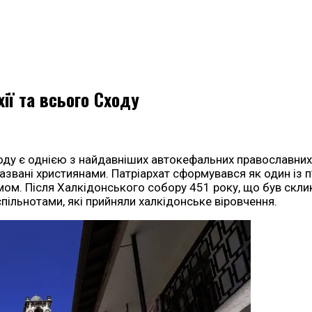
ії та всього Сходу
оду є однією з найдавніших автокефальних православних ц
названі християнами. Патріархат сформувався як один із п
ом. Після Халкідонського собору 451 року, що був скли
пільнотами, які прийняли халкідонське віровчення.