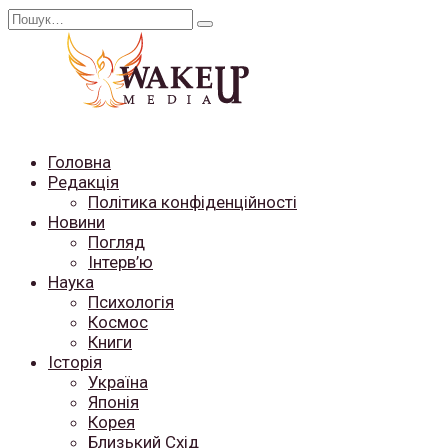
Перейти
Search
до
for:
вмісту
Головна
Редакція
Політика конфіденційності
Новини
Погляд
Інтерв’ю
Наука
Психологія
Космос
Книги
Історія
Україна
Японія
Корея
Близький Схід