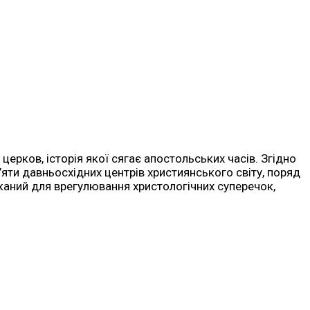
ерков, історія якої сягає апостольських часів. Згідно
’яти давньосхідних центрів християнського світу, поряд
каний для врегулювання христологічних суперечок,