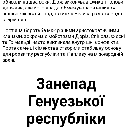
обирали на два роки. Дож виконував функції голови
держави, але його влада обмежувалася впливом
впливових сімей і рад, таких як Велика рада та Рада
старійшин.
Постійна боротьба між різними аристократичними
кланами, зокрема сімействами Доріа, Спінола, Фієскі
та Грімальді, часто викликала внутрішні конфлікти.
Проте саме ці сімейства створили стабільну основу
для розвитку республіки та її впливу на міжнародній
арені.
Занепад
Генуезької
республіки