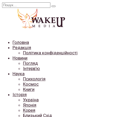
Перейти
Search
до
for:
вмісту
Головна
Редакція
Політика конфіденційності
Новини
Погляд
Інтерв’ю
Наука
Психологія
Космос
Книги
Історія
Україна
Японія
Корея
Близький Схід