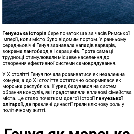
Генуезька історія
бере початок ще за часів Римської
імперії, коли місто було відомим портом. У ранньому
середньовіччі Генуя зазнавала нападів варварів,
зокрема лангобардів і сарацинів. Проте саме ці
труднощі стимулювали місцеве населення до
створення ефективної системи самоврядування.
У X столітті Генуя почала розвиватися як незалежна
комуна, а до XI століття остаточно оформилася як
морська республіка. Її уряд базувався на системі
обрання консулів, які представляли впливові сімейства
міста. Це стало початком довгої історії
генуезької
олігархії
, де правлячі династії грали ключову роль у
політичному житті.