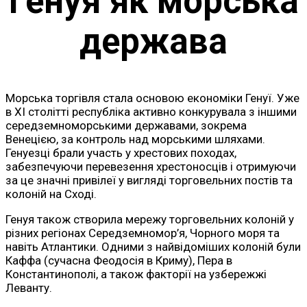
Генуя як морська
держава
Морська торгівля стала основою економіки Генуї. Уже
в XI столітті республіка активно конкурувала з іншими
середземноморськими державами, зокрема
Венецією, за контроль над морськими шляхами.
Генуезці брали участь у хрестових походах,
забезпечуючи перевезення хрестоносців і отримуючи
за це значні привілеї у вигляді торговельних постів та
колоній на Сході.
Генуя також створила мережу торговельних колоній у
різних регіонах Середземномор’я, Чорного моря та
навіть Атлантики. Одними з найвідоміших колоній були
Каффа (сучасна Феодосія в Криму), Пера в
Константинополі, а також факторії на узбережжі
Леванту.