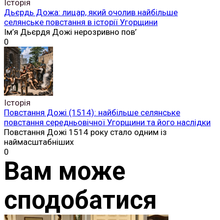
Історія
Дьєрдь Дожа: лицар, який очолив найбільше
селянське повстання в історії Угорщини
Ім’я Дьєрдя Дожі нерозривно пов’
0
Історія
Повстання Дожі (1514): найбільше селянське
повстання середньовічної Угорщини та його наслідки
Повстання Дожі 1514 року стало одним із
наймасштабніших
0
Вам може
сподобатися