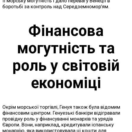
її морську могутність і дало перевагу Венеції в
боротьбі за контроль над Середземномор’ям.
Фінансова
могутність та
роль у світовій
економіці
Окрім морської торгівлі, Генуя також була відомим
фінансовим центром. Генуезькі банкіри відігравали
провідну роль у фінансуванні монархів та урядів
Європи. Вони, наприклад, кредитували іспанську
монархію, яка використовувала ці кошти для