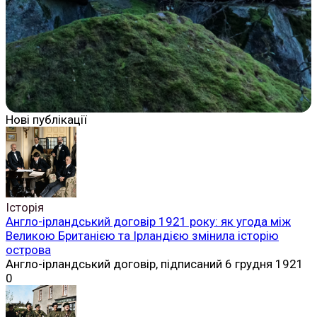
Нові публікації
Історія
Англо-ірландський договір 1921 року: як угода між
Великою Британією та Ірландією змінила історію
острова
Англо-ірландський договір, підписаний 6 грудня 1921
0