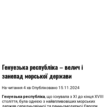
Генуезька республіка – велич і
занепад морської держави
На читання
4 хв
Опубліковано
15.11.2024
Генуезька республіка
, що існувала з XI до кінця XVIII
століття, була однією з найвпливовіших морських
держав середньовічної та ранньомодерної Європи.