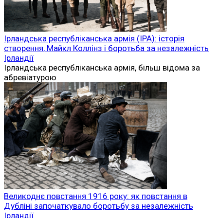
Ірландська республіканська армія (ІРА): історія
створення, Майкл Коллінз і боротьба за незалежність
Ірландії
Ірландська республіканська армія, більш відома за
абревіатурою
Великоднє повстання 1916 року: як повстання в
Дубліні започаткувало боротьбу за незалежність
Ірландії