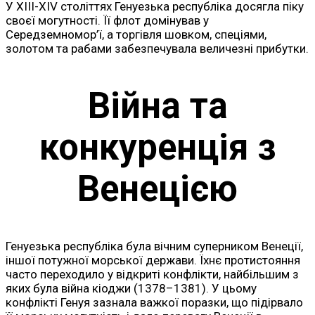
У XIII-XIV століттях Генуезька республіка досягла піку
своєї могутності. Її флот домінував у
Середземномор’ї, а торгівля шовком, спеціями,
золотом та рабами забезпечувала величезні прибутки.
Війна та
конкуренція з
Венецією
Генуезька республіка була вічним суперником Венеції,
іншої потужної морської держави. Їхнє протистояння
часто переходило у відкриті конфлікти, найбільшим з
яких була війна кіоджи (1378–1381). У цьому
конфлікті Генуя зазнала важкої поразки, що підірвало