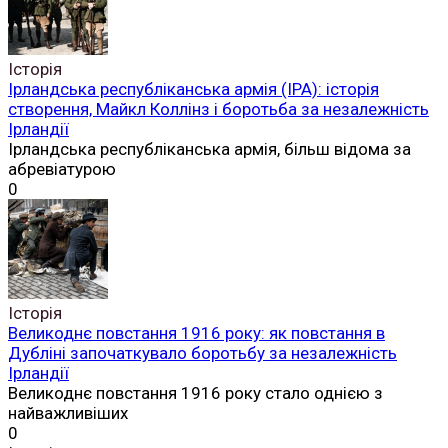
Історія
Ірландська республіканська армія (ІРА): історія
створення, Майкл Коллінз і боротьба за незалежність
Ірландії
Ірландська республіканська армія, більш відома за
абревіатурою
0
Історія
Великоднє повстання 1916 року: як повстання в
Дубліні започаткувало боротьбу за незалежність
Ірландії
Великоднє повстання 1916 року стало однією з
найважливіших
0