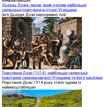
найважливіших
Дьєрдь Дожа: лицар, який очолив найбільше
селянське повстання в історії Угорщини
Ім’я Дьєрдя Дожі нерозривно пов’
Повстання Дожі (1514): найбільше селянське
повстання середньовічної Угорщини та його наслідки
Повстання Дожі 1514 року стало одним із
наймасштабніших