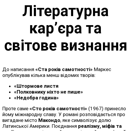
Літературна
кар’єра та
світове визнання
До написання
«Ста років самотності»
Маркес
опублікував кілька менш відомих творів:
«Штормове листя
«Полковнику ніхто не пише»
«Недобра година»
Проте саме
«Сто років самотності»
(1967) принесло
йому міжнародну славу. У романі розповідається про
вигадане місто
Макондо
, яке символізує долю
Латинської Америки. Поєднання
реалізму, міфів та