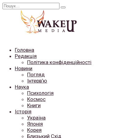
Перейти
Search
до
for:
вмісту
Головна
Редакція
Політика конфіденційності
Новини
Погляд
Інтерв’ю
Наука
Психологія
Космос
Книги
Історія
Україна
Японія
Корея
Близький Схід