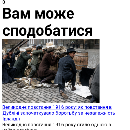
0
Вам може
сподобатися
Великоднє повстання 1916 року: як повстання в
Дубліні започаткувало боротьбу за незалежність
Ірландії
Великоднє повстання 1916 року стало однією з