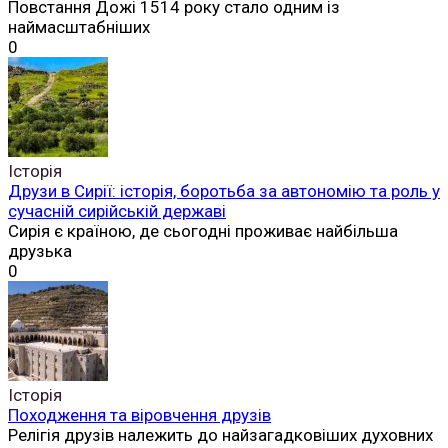
Повстання Дожі 1514 року стало одним із
наймасштабніших
0
Історія
Друзи в Сирії: історія, боротьба за автономію та роль у
сучасній сирійській державі
Сирія є країною, де сьогодні проживає найбільша
друзька
0
Історія
Походження та віровчення друзів
Релігія друзів належить до найзагадковіших духовних