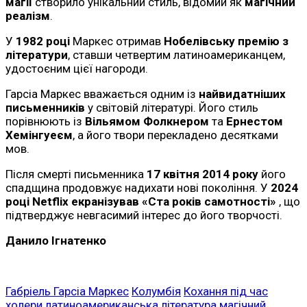
магії
створило унікальний стиль, відомий як
магічний
реалізм
.
У
1982 році
Маркес отримав
Нобелівську премію з
літератури
, ставши четвертим латиноамериканцем,
удостоєним цієї нагороди.
Гарсіа Маркес вважається одним із
найвидатніших
письменників
у світовій літературі. Його стиль
порівнюють із
Вільямом Фолкнером
та
Ернестом
Хемінгуеєм
, а його твори перекладено десятками
мов.
Після смерті письменника
17 квітня 2014 року
його
спадщина продовжує надихати нові покоління. У
2024
році Netflix екранізував «Ста років самотності»
, що
підтверджує невгасимий інтерес до його творчості.
Данило Ігнатенко
Габріель Гарсіа Маркес
Колумбія
Кохання під час
холери
латиноамериканська література
магічний