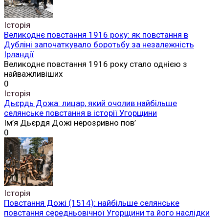
Історія
Великоднє повстання 1916 року: як повстання в
Дубліні започаткувало боротьбу за незалежність
Ірландії
Великоднє повстання 1916 року стало однією з
найважливіших
0
Історія
Дьєрдь Дожа: лицар, який очолив найбільше
селянське повстання в історії Угорщини
Ім’я Дьєрдя Дожі нерозривно пов’
0
Історія
Повстання Дожі (1514): найбільше селянське
повстання середньовічної Угорщини та його наслідки