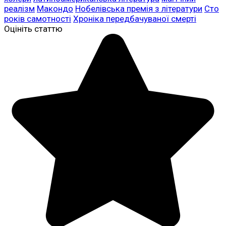
реалізм
Макондо
Нобелівська премія з літератури
Сто
років самотності
Хроніка передбачуваної смерті
Оцініть статтю