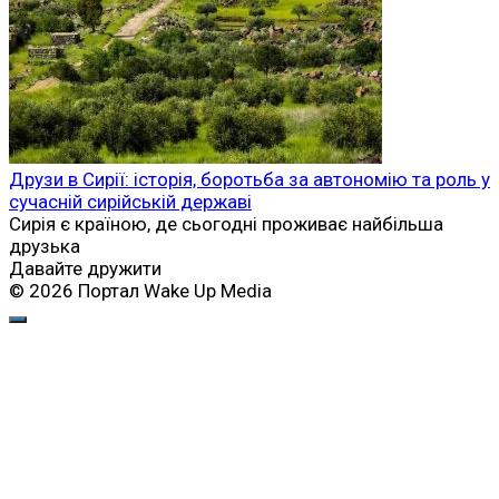
Друзи в Сирії: історія, боротьба за автономію та роль у
сучасній сирійській державі
Сирія є країною, де сьогодні проживає найбільша
друзька
Давайте дружити
© 2026 Портал Wake Up Media