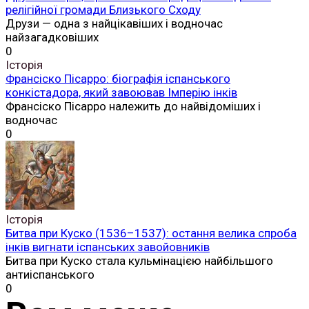
релігійної громади Близького Сходу
Друзи — одна з найцікавіших і водночас
найзагадковіших
0
Історія
Франсіско Пісарро: біографія іспанського
конкістадора, який завоював Імперію інків
Франсіско Пісарро належить до найвідоміших і
водночас
0
Історія
Битва при Куско (1536–1537): остання велика спроба
інків вигнати іспанських завойовників
Битва при Куско стала кульмінацією найбільшого
антиіспанського
0