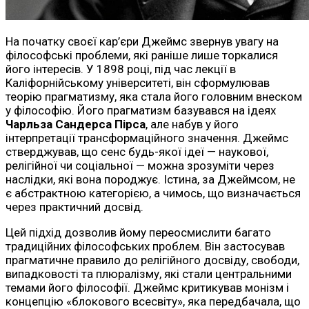
На початку своєї кар’єри Джеймс звернув увагу на
філософські проблеми, які раніше лише торкалися
його інтересів. У 1898 році, під час лекції в
Каліфорнійському університеті, він сформулював
теорію прагматизму, яка стала його головним внеском
у філософію. Його прагматизм базувався на ідеях
Чарльза Сандерса Пірса
, але набув у його
інтерпретації трансформаційного значення. Джеймс
стверджував, що сенс будь-якої ідеї — наукової,
релігійної чи соціальної — можна зрозуміти через
наслідки, які вона породжує. Істина, за Джеймсом, не
є абстрактною категорією, а чимось, що визначається
через практичний досвід.
Цей підхід дозволив йому переосмислити багато
традиційних філософських проблем. Він застосував
прагматичне правило до релігійного досвіду, свободи,
випадковості та плюралізму, які стали центральними
темами його філософії. Джеймс критикував монізм і
концепцію «блокового всесвіту», яка передбачала, що