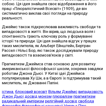
собою. Ця ідея знайшла своє відображення в його
праці «Плюралістичний Всесвіт» (1909), де він
систематично виклав свої погляди на природу
реальності.
Джеймс також підкреслював важливість свободи та
випадковості в житті. Він вірив, що людська воля і
спонтанність грають ключову роль у формуванні
історії та природи. Ця ідея знайшла відгук у працях
таких мислителів, як Альберт Ейнштейн, Бертран
Рассел і Нільс Бор, які також досліджували природу
випадковості та взаємозв’язків у світі.
Прагматизм Джеймса став основою для розвитку
американської філософської школи, зокрема завдяки
роботам Джона Дьюї. У Китаї ідеї Джеймса
популяризував Ху Ши, а в Європі їх підтримував такий
мислитель, як Джованні Папіні.
істина.
блоковий всесвіт
Вільям Джеймс
випадковість
Джон Дьюї
досвід
монізм
плюралізм
прагматизм
радикальний емпіризм
релігійний досвід
свобода
філософія
філософські концепції
Чарльз Пірс