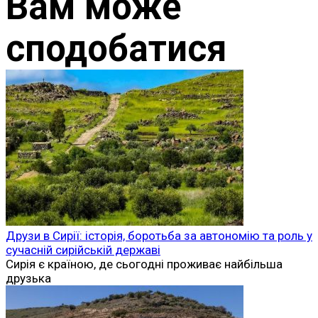
Вам може
сподобатися
Друзи в Сирії: історія, боротьба за автономію та роль у
сучасній сирійській державі
Сирія є країною, де сьогодні проживає найбільша
друзька