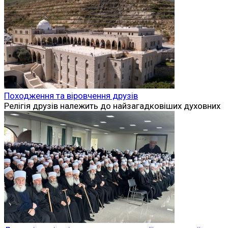
Походження та віровчення друзів
Релігія друзів належить до найзагадковіших духовних