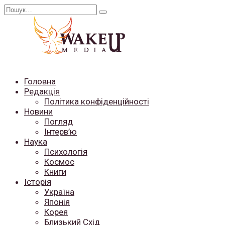
Перейти
Search
до
for:
вмісту
Головна
Редакція
Політика конфіденційності
Новини
Погляд
Інтерв’ю
Наука
Психологія
Космос
Книги
Історія
Україна
Японія
Корея
Близький Схід