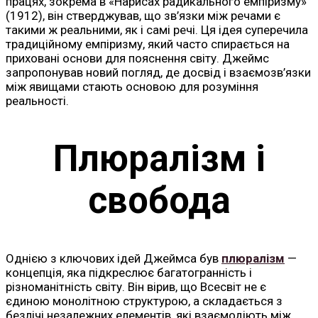
працях, зокрема в «Нарисах радикального емпіризму»
(1912), він стверджував, що зв’язки між речами є
такими ж реальними, як і самі речі. Ця ідея суперечила
традиційному емпіризму, який часто спирається на
приховані основи для пояснення світу. Джеймс
запропонував новий погляд, де досвід і взаємозв’язки
між явищами стають основою для розуміння
реальності.
Плюралізм і
свобода
Однією з ключових ідей Джеймса був
плюралізм
—
концепція, яка підкреслює багатогранність і
різноманітність світу. Він вірив, що Всесвіт не є
єдиною монолітною структурою, а складається з
безлічі незалежних елементів, які взаємодіють між