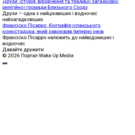
Друзи: історія, віровчення та традиції загадкової
релігійної громади Близького Сходу
Друзи — одна з найцікавіших і водночас
найзагадковіших
Франсіско Пісарро: біографія іспанського
конкістадора, який завоював Імперію інків
Франсіско Пісарро належить до найвідоміших і
водночас
Давайте дружити
© 2026 Портал Wake Up Media