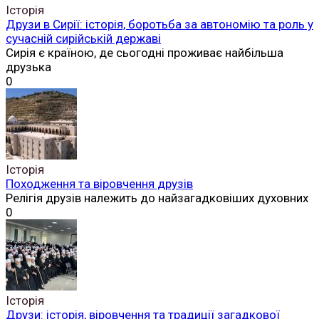
Історія
Друзи в Сирії: історія, боротьба за автономію та роль у
сучасній сирійській державі
Сирія є країною, де сьогодні проживає найбільша
друзька
0
Історія
Походження та віровчення друзів
Релігія друзів належить до найзагадковіших духовних
0
Історія
Друзи: історія, віровчення та традиції загадкової