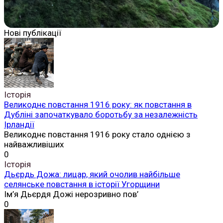
Нові публікації
Історія
Великоднє повстання 1916 року: як повстання в
Дубліні започаткувало боротьбу за незалежність
Ірландії
Великоднє повстання 1916 року стало однією з
найважливіших
0
Історія
Дьєрдь Дожа: лицар, який очолив найбільше
селянське повстання в історії Угорщини
Ім’я Дьєрдя Дожі нерозривно пов’
0