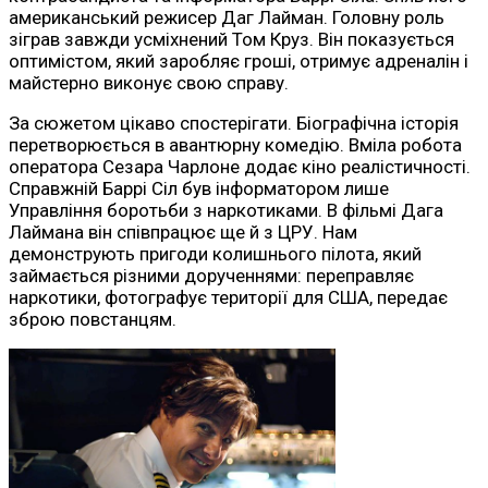
американський режисер Даг Лайман. Головну роль
зіграв завжди усміхнений Том Круз. Він показується
оптимістом, який заробляє гроші, отримує адреналін і
майстерно виконує свою справу.
За сюжетом цікаво спостерігати. Біографічна історія
перетворюється в авантюрну комедію. Вміла робота
оператора Сезара Чарлоне додає кіно реалістичності.
Справжній Баррі Сіл був інформатором лише
Управління боротьби з наркотиками. В фільмі Дага
Лаймана він співпрацює ще й з ЦРУ. Нам
демонструють пригоди колишнього пілота, який
займається різними дорученнями: переправляє
наркотики, фотографує території для США, передає
зброю повстанцям.