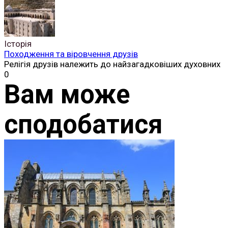
Історія
Походження та віровчення друзів
Релігія друзів належить до найзагадковіших духовних
0
Вам може
сподобатися