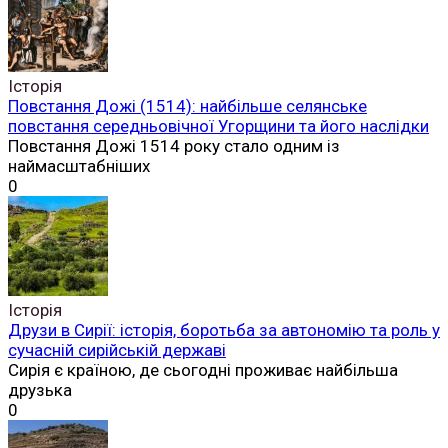
Історія
Повстання Дожі (1514): найбільше селянське
повстання середньовічної Угорщини та його наслідки
Повстання Дожі 1514 року стало одним із
наймасштабніших
0
Історія
Друзи в Сирії: історія, боротьба за автономію та роль у
сучасній сирійській державі
Сирія є країною, де сьогодні проживає найбільша
друзька
0