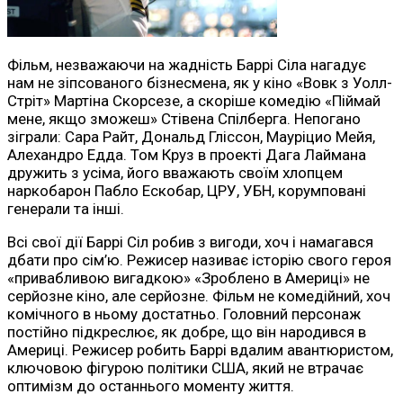
Фільм, незважаючи на жадність Баррі Сіла нагадує
нам не зіпсованого бізнесмена, як у кіно «Вовк з Уолл-
Стріт» Мартіна Скорсезе, а скоріше комедію «Піймай
мене, якщо зможеш» Стівена Спілберга. Непогано
зіграли: Сара Райт, Дональд Гліссон, Мауріцио Мейя,
Алехандро Едда. Том Круз в проекті Дага Лаймана
дружить з усіма, його вважають своїм хлопцем
наркобарон Пабло Ескобар, ЦРУ, УБН, корумповані
генерали та інші.
Всі свої дії Баррі Сіл робив з вигоди, хоч і намагався
дбати про сім’ю. Режисер називає історію свого героя
«привабливою вигадкою» «Зроблено в Америці» не
серйозне кіно, але серйозне. Фільм не комедійний, хоч
комічного в ньому достатньо. Головний персонаж
постійно підкреслює, як добре, що він народився в
Америці. Режисер робить Баррі вдалим авантюристом,
ключовою фігурою політики США, який не втрачає
оптимізм до останнього моменту життя.