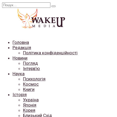
Перейти
Search
до
for:
вмісту
Головна
Редакція
Політика конфіденційності
Новини
Погляд
Інтерв’ю
Наука
Психологія
Космос
Книги
Історія
Україна
Японія
Корея
Близький Схід