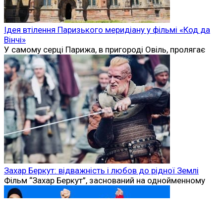
Ідея втілення Паризького меридіану у фільмі «Код да
Вінчі»
У самому серці Парижа, в пригороді Овіль, пролягає
Захар Беркут: відважність і любов до рідної Землі
Фільм “Захар Беркут”, заснований на однойменному