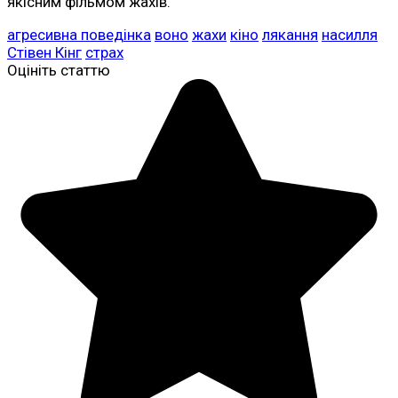
якісним фільмом жахів.
агресивна поведінка
воно
жахи
кіно
лякання
насилля
Стівен Кінг
страх
Оцініть статтю