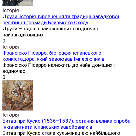
Історія
Друзи: історія, віровчення та традиції загадкової
релігійної громади Близького Сходу
Друзи — одна з найцікавіших і водночас
найзагадковіших
0
Історія
Франсіско Пісарро: біографія іспанського
конкістадора, який завоював Імперію інків
Франсіско Пісарро належить до найвідоміших і
водночас
0
Історія
Битва при Куско (1536–1537): остання велика спроба
інків вигнати іспанських завойовників
Битва при Куско стала кульмінацією найбільшого