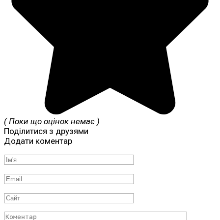
( Поки що оцінок немає )
Поділитися з друзями
Додати коментар
Ім'я
*
Email
*
Сайт
Коментар