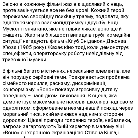
Звісно в кожному фільмі жахів є щасливий кінець,
проте закінчується все не без крові. Кожний герой
переживає своєрідну психічну травму, подолати, яку
вдається через взаємопідтримку і дружбу. Енді
Мускетті зняв кіно, яке не тільки лякає, воно ще й
смішить. Жарти в більшості випадків грубі, комедійні
ситуації нагадують фільм «Клуб Сніданок» Джонаа
Х’юза (1985 року).Жахає кіно тоді, коли демонструє
спецефекти, операторську роботу невіддільну від
тривожної музики.
В фільмі багато містичних, нереальних елементів, але
він порушує серйозні теми. Розкривається проблема
сімейного насилля, расизму, дискримінації,
конформізму. «Воно» показує агресивну дитячу
поведінку – наслідком виховання. Є сцена, яка
демонструє максимальне насилля школяра над своїм
однолітком, сформоване в незміцнівшій психіці, через
моральний тиск, який вчинявся над ним з сторони
дорослих. Цікаві пригоди головних героїв, небезпеки,
загрози загартовують їхній характер в малому віці.
«Воно» є і хорошою екранізацією Стівена Кінга, і