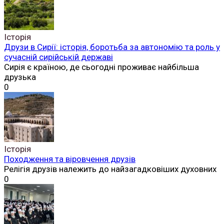
Історія
Друзи в Сирії: історія, боротьба за автономію та роль у
сучасній сирійській державі
Сирія є країною, де сьогодні проживає найбільша
друзька
0
Історія
Походження та віровчення друзів
Релігія друзів належить до найзагадковіших духовних
0