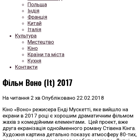
Польща
Індія
Франція
Китай
Італія
Культура
Мистецтво
Кіно
Країни та міста
Кухня
Контакти
Фільм Воно (It) 2017
На читання
2 хв
Опубліковано
22.02.2018
Кіно «Воно» режисера Енді Мускетті, яке вийшло на
екрани в 2017 році є хорошим драматичним фільмом
жахів з комедійними елементами
.
Цей проект, вже
друга екранізація однойменного роману Стівена Кінга.
Художня картина детально показує атмосферу 80-тих,