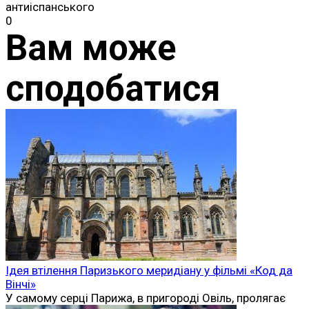
антиіспанського
0
Вам може
сподобатися
Ідея втілення Паризького меридіану у фільмі «Код да
Вінчі»
У самому серці Парижа, в пригороді Овіль, пролягає