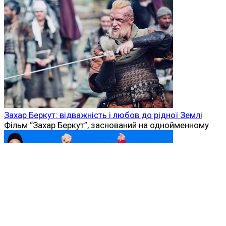
Захар Беркут: відважність і любов до рідної Землі
Фільм “Захар Беркут”, заснований на однойменному