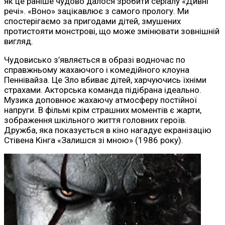
як це раніше чудово далося зробити серіалу «Дивні
речі». «Воно» зацікавлює з самого прологу. Ми
спостерігаємо за пригодами дітей, змушених
протистояти монстрові, що може змінювати зовнішній
вигляд.
Чудовисько з’являється в образі водночас по
справжньому жахаючого і комедійного клоуна
Пеннівайза. Це Зло вбиває дітей, харчуючись їхніми
страхами. Акторська команда підібрана ідеально.
Музика доповнює жахаючу атмосферу постійної
напруги. В фільмі крім страшних моментів є жарти,
зображення шкільного життя головних героїв.
Дружба, яка показується в кіно нагадує екранізацію
Стівена Кінга «Залишся зі мною» (1986 року).