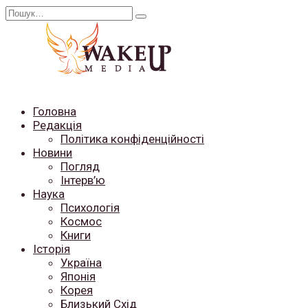
Перейти
Search
до
for:
вмісту
Головна
Редакція
Політика конфіденційності
Новини
Погляд
Інтерв’ю
Наука
Психологія
Космос
Книги
Історія
Україна
Японія
Корея
Близький Схід