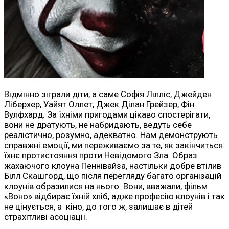
Відмінно зіграли діти, а саме Софія Лілліс, Джейден
Ліберхер, Уайят Оллет, Джек Ділан Грейзер, Фін
Вулфхард. За їхніми пригодами цікаво спостерігати,
вони не дратують, не набридають, ведуть себе
реалістично, розумно, адекватно. Нам демонструють
справжні емоції, ми переживаємо за те, як закінчиться
їхнє протистояння проти Невідомого Зла. Образ
жахаючого клоуна Пеннівайза, настільки добре втілив
Білл Скашгорд, що після перегляду багато організацій
клоунів образилися на нього. Вони, вважали, фільм
«Воно» відбирає їхній хліб, адже професію клоунів і так
не цінується, а кіно, до того ж, залишає в дітей
страхітливі асоціації.