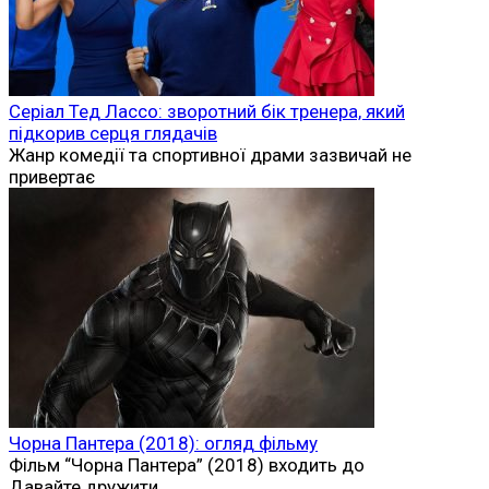
Серіал Тед Лассо: зворотний бік тренера, який
підкорив серця глядачів
Жанр комедії та спортивної драми зазвичай не
привертає
Чорна Пантера (2018): огляд фільму
Фільм “Чорна Пантера” (2018) входить до
Давайте дружити