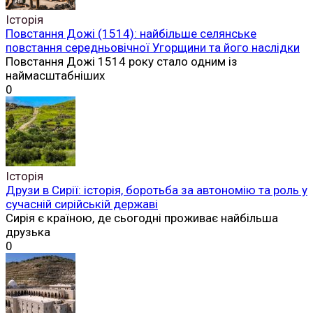
Історія
Повстання Дожі (1514): найбільше селянське
повстання середньовічної Угорщини та його наслідки
Повстання Дожі 1514 року стало одним із
наймасштабніших
0
Історія
Друзи в Сирії: історія, боротьба за автономію та роль у
сучасній сирійській державі
Сирія є країною, де сьогодні проживає найбільша
друзька
0