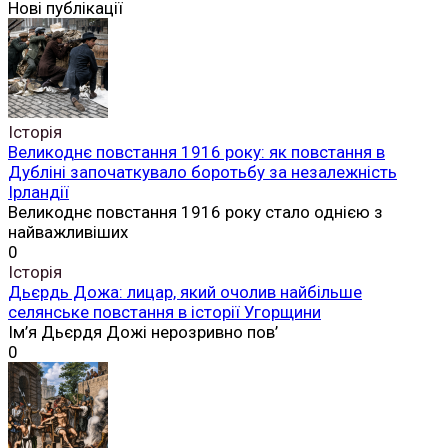
Нові публікації
Історія
Великоднє повстання 1916 року: як повстання в
Дубліні започаткувало боротьбу за незалежність
Ірландії
Великоднє повстання 1916 року стало однією з
найважливіших
0
Історія
Дьєрдь Дожа: лицар, який очолив найбільше
селянське повстання в історії Угорщини
Ім’я Дьєрдя Дожі нерозривно пов’
0