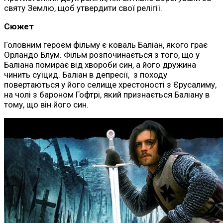
святу Землю, щоб утвердити свої релігії.
Сюжет
Головним героєм фільму є коваль Баліан, якого грає
Орландо Блум. Фільм розпочинається з того, що у
Баліана помирає від хвороби син, а його дружина
чинить суїцид. Баліан в депресії, з походу
повертаються у його селище хрестоності з Єрусалиму,
на чолі з бароном Гофтрі, який признається Баліану в
тому, що він його син.