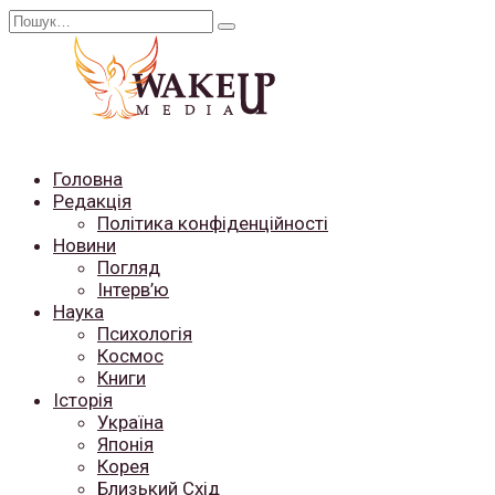
Перейти
Search
до
for:
вмісту
Головна
Редакція
Політика конфіденційності
Новини
Погляд
Інтерв’ю
Наука
Психологія
Космос
Книги
Історія
Україна
Японія
Корея
Близький Схід