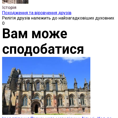
Історія
Походження та віровчення друзів
Релігія друзів належить до найзагадковіших духовних
0
Вам може
сподобатися