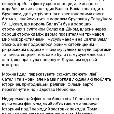
низку кораблів флоту хрестоносців, але зі свого
корабля вижив лише один Баліан. Баліан знаходить
Єрусалим, де зустрічається с хрестоносцями свого
батька, і знайомиться з королем Єрусалиму Балдуїном
ІV. Цікаво, що король Балдуїн був в хороших
стосунках з султаном Салах ад-Діном, власне через
хороші стосунки між двома правителями тримався
мир між християнами і мусульманами на Святій Землі.
Звісно, це не подобалося різним католицьким –
рицарським орденам, яким мусульмани були ворогами
та нечестивцями, теж саме було і в мусульманської
знаті, яка прагнула повернути Єрусалим під свій
контроль.
Можна і далі переказувати сюжет, сюжетні лінії,
баталії та змови, але на мій погляд людям які люблять
історичні, пригодницькі, релігійні фільми варто
переглянути кіно «Царство Небесне».
Недаремно цей фільм за більш ніж 10 років став
культовим фільмом, який об’єктивно змальовує
історичні події періоду Хрестових походів. Тому