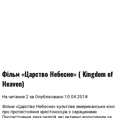
Фільм «Царство Небесне» ( Kingdom of
Heaven)
На читання
2 хв
Опубліковано
10.04.2018
Фільм «Царство Небесне» культове американське кіно
про протистояння хрестоносців з сарацинами.
Протистояння двух релігій, які активно ворогували за