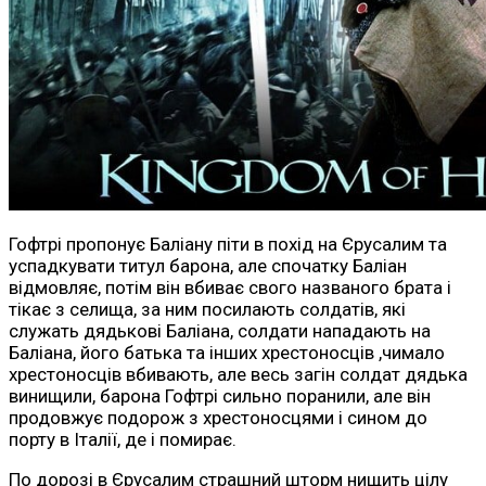
Гофтрі пропонує Баліану піти в похід на Єрусалим та
успадкувати титул барона, але спочатку Баліан
відмовляє, потім він вбиває свого названого брата і
тікає з селища, за ним посилають солдатів, які
служать дядькові Баліана, солдати нападають на
Баліана, його батька та інших хрестоносців ,чимало
хрестоносців вбивають, але весь загін солдат дядька
винищили, барона Гофтрі сильно поранили, але він
продовжує подорож з хрестоносцями і сином до
порту в Італії, де і помирає.
По дорозі в Єрусалим страшний шторм нищить цілу