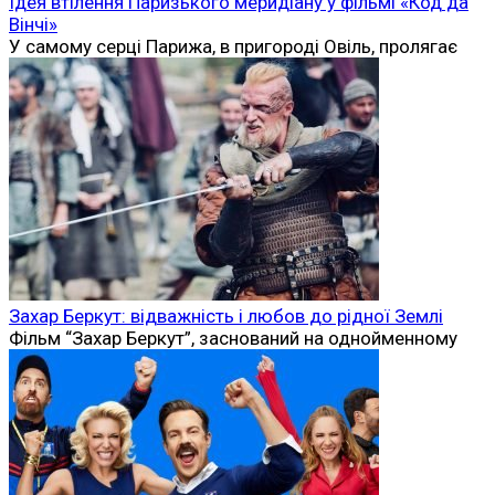
Ідея втілення Паризького меридіану у фільмі «Код да
Вінчі»
У самому серці Парижа, в пригороді Овіль, пролягає
Захар Беркут: відважність і любов до рідної Землі
Фільм “Захар Беркут”, заснований на однойменному