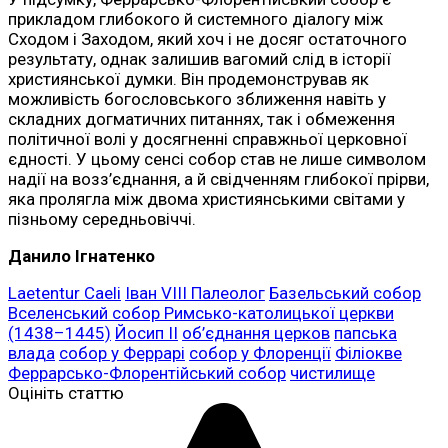
прикладом глибокого й системного діалогу між
Сходом і Заходом, який хоч і не досяг остаточного
результату, однак залишив вагомий слід в історії
християнської думки. Він продемонстрував як
можливість богословського зближення навіть у
складних догматичних питаннях, так і обмеження
політичної волі у досягненні справжньої церковної
єдності. У цьому сенсі собор став не лише символом
надії на возз’єднання, а й свідченням глибокої прірви,
яка пролягла між двома християнськими світами у
пізньому середньовіччі.
Данило Ігнатенко
Laetentur Caeli
Іван VIII Палеолог
Базельський собор
Вселенський собор Римсько-католицької церкви
(1438–1445)
Йосип II
об’єднання церков
папська
влада
собор у Феррарі
собор у Флоренції
Філіокве
Феррарсько-Флорентійський собор
чистилище
Оцініть статтю