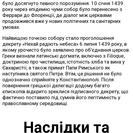
було досягнуто певного порозуміння. 10 січня 1439
року через епідемію чуми собор було перенесено з
Феррари до Флоренції, де діалог між церквами
продовжився вже у нових політичних та санітарних
умовах.
Найвищою точкою собору стало проголошення
декрету «Нехай радіють небеса» 6 липня 1439 року, в
якому урочисто було заявлено про об’єднання церков.
Греки визнали латинські догмати, включно з
Filioque
,
доктриною про чистилище, істотність хліба та вина у
Євхаристії, а також примат Папи Римського як
наступника святого Петра. Втім, це рішення не було
однозначно сприйняте у Константинополі. Після
повернення грецької делегації додому багато
єпископів відкрито зреклися підписаного декрету, що
фактично поставило під сумнів його легітимність у
православному середовищі.
Наслідки та