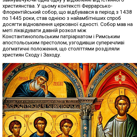
християнства. У цьому контексті Феррарсько-
Флорентійський собор, що відбувався в період з 1438
по 1445 роки, став однією з найамбітніших спроб
досягти відновлення церковної єдності. Собор мав на
меті ліквідувати давній розкол між
Константинопольським патріархатом і Римським
апостольським престолом, узгодивши суперечливі
догматичні положення, що століттями розділяли
християн Сходу і Заходу.