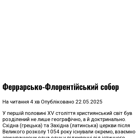
Феррарсько-Флорентійський собор
На читання
4 хв
Опубліковано
22.05.2025
У першій половині XV століття християнський світ був
розділений не лише географічно, а й доктринально.
Східна (грецька) та Західна (латинська) церкви після
Великого розколу 1054 року існували окремо, взаємно
звинувачуючи одна одну у відхиленні від істинного