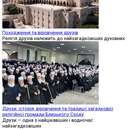
Походження та віровчення друзів
Релігія друзів належить до найзагадковіших духовних
Друзи: історія, віровчення та традиції загадкової
релігійної громади Близького Сходу
Друзи — одна з найцікавіших і водночас
найзагадковіших