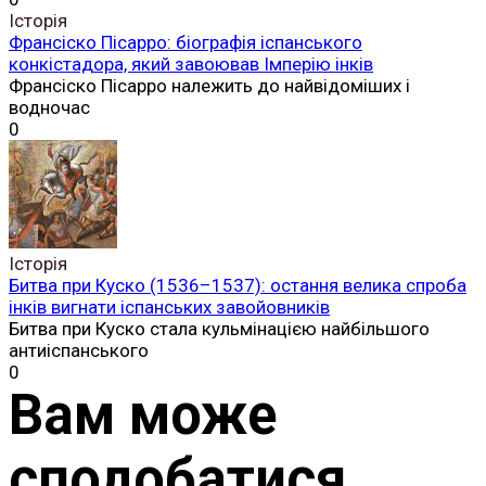
Історія
Франсіско Пісарро: біографія іспанського
конкістадора, який завоював Імперію інків
Франсіско Пісарро належить до найвідоміших і
водночас
0
Історія
Битва при Куско (1536–1537): остання велика спроба
інків вигнати іспанських завойовників
Битва при Куско стала кульмінацією найбільшого
антиіспанського
0
Вам може
сподобатися