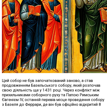
Цей собор не був започаткований заново, а став
продовженням Базельського собору, який розпочав
свою діяльність ще у 1431 році. Через конфлікт між
прихильниками соборного руху та Папою Римським
Євгенієм IV, останній перевів місце проведення собору
з Базеля до Феррари, де він був офіційно відкритий 8