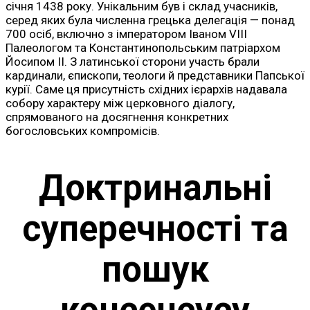
січня 1438 року. Унікальним був і склад учасників,
серед яких була численна грецька делегація — понад
700 осіб, включно з імператором Іваном VIII
Палеологом та Константинопольським патріархом
Йосипом II. З латинської сторони участь брали
кардинали, єпископи, теологи й представники Папської
курії. Саме ця присутність східних ієрархів надавала
собору характеру між церковного діалогу,
спрямованого на досягнення конкретних
богословських компромісів.
Доктринальні
суперечності та
пошук