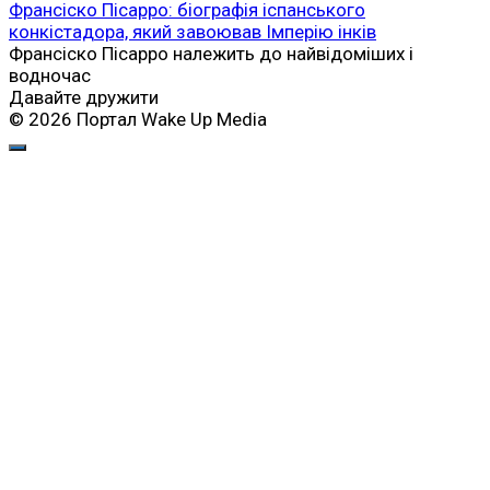
Франсіско Пісарро: біографія іспанського
конкістадора, який завоював Імперію інків
Франсіско Пісарро належить до найвідоміших і
водночас
Давайте дружити
© 2026 Портал Wake Up Media