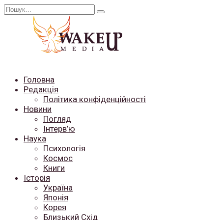
Перейти
Search
до
for:
вмісту
Головна
Редакція
Політика конфіденційності
Новини
Погляд
Інтерв’ю
Наука
Психологія
Космос
Книги
Історія
Україна
Японія
Корея
Близький Схід