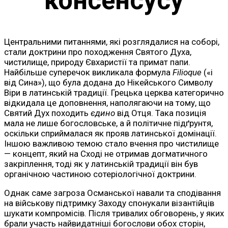
консенсусу
Центральними питаннями, які розглядалися на соборі,
стали доктрини про походження Святого Духа,
чистилище, природу Євхаристії та примат папи.
Найбільше суперечок викликала формула
Filioque
(«і
від Сина»), що була додана до Нікейського Символу
Віри в латинській традиції. Грецька церква категорично
відкидала це доповнення, наполягаючи на тому, що
Святий Дух походить
єдино
від Отця. Така позиція
мала не лише богословське, а й політичне підґрунтя,
оскільки сприймалася як прояв латинської домінації.
Іншою важливою темою стало вчення про чистилище
— концепт, який на Сході не отримав догматичного
закріплення, тоді як у латинській традиції він був
органічною частиною сотеріологічної доктрини.
Однак саме загроза Османської навали та сподівання
на військову підтримку Заходу спонукали візантійців
шукати компромісів. Після тривалих обговорень, у яких
брали участь найвидатніші богослови обох сторін,