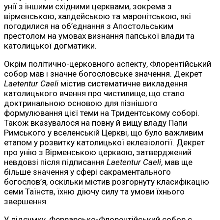
унії з іншими східними церквами, зокрема з
вірменською, халдейською та маронітською, які
погодилися на об’єднання з Апостольським
престолом на умовах визнання папської влади та
католицької догматики.
Окрім політично-церковного аспекту, Флорентійський
собор мав і значне богословське значення. Декрет
Laetentur Caeli
містив систематичне викладення
католицького вчення про чистилище, що стало
доктринальною основою для пізнішого
формулювання цієї теми на Тридентському соборі.
Також вказувалося на повну й вищу владу Папи
Римського у вселенській Церкві, що було важливим
етапом у розвитку католицької еклезіології. Декрет
про унію з Вірменською церквою, затверджений
невдовзі після підписання
Laetentur Caeli
, мав ще
більше значення у сфері сакраментального
богослов’я, оскільки містив розгорнуту класифікацію
семи Таїнств, їхню діючу силу та умови їхнього
звершення.
У підсумку, Феррарсько-Флорентійський собор є