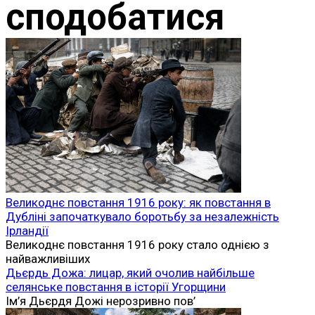
сподобатися
Великоднє повстання 1916 року: як повстання в
Дубліні започаткувало боротьбу за незалежність
Ірландії
Великоднє повстання 1916 року стало однією з
найважливіших
Дьєрдь Дожа: лицар, який очолив найбільше
селянське повстання в історії Угорщини
Ім’я Дьєрдя Дожі нерозривно пов’