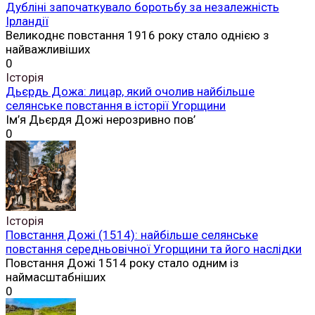
Дубліні започаткувало боротьбу за незалежність
Ірландії
Великоднє повстання 1916 року стало однією з
найважливіших
0
Історія
Дьєрдь Дожа: лицар, який очолив найбільше
селянське повстання в історії Угорщини
Ім’я Дьєрдя Дожі нерозривно пов’
0
Історія
Повстання Дожі (1514): найбільше селянське
повстання середньовічної Угорщини та його наслідки
Повстання Дожі 1514 року стало одним із
наймасштабніших
0