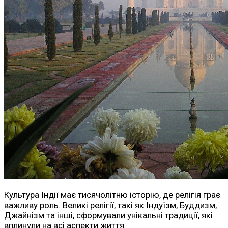
Культура Індії має тисячолітню історію, де релігія грає
важливу роль. Великі релігії, такі як Індуїзм, Буддизм,
Джайнізм та інші, сформували унікальні традиції, які
вплинули на всі аспекти життя.