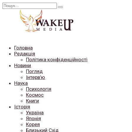
Перейти
Search
до
for:
вмісту
Головна
Редакція
Політика конфіденційності
Новини
Погляд
Інтерв’ю
Наука
Психологія
Космос
Книги
Історія
Україна
Японія
Корея
Близький Схід