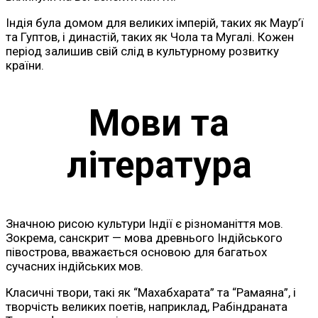
Індія була домом для великих імперій, таких як Маур’ї
та Гуптов, і династій, таких як Чола та Мугалі. Кожен
період залишив свій слід в культурному розвитку
країни.
Мови та
література
Значною рисою культури Індії є різноманіття мов.
Зокрема, санскрит — мова древнього Індійського
півострова, вважається основою для багатьох
сучасних індійських мов.
Класичні твори, такі як “Махабхарата” та “Рамаяна”, і
творчість великих поетів, наприклад, Рабіндраната