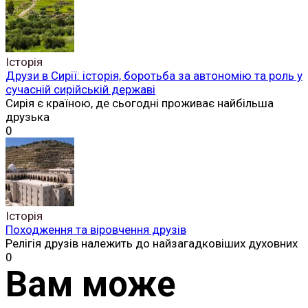
Історія
Друзи в Сирії: історія, боротьба за автономію та роль у
сучасній сирійській державі
Сирія є країною, де сьогодні проживає найбільша
друзька
0
Історія
Походження та віровчення друзів
Релігія друзів належить до найзагадковіших духовних
0
Вам може