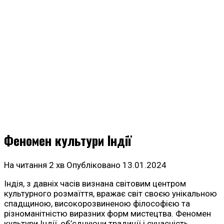
Феномен культури Індії
На читання
2 хв
Опубліковано
13.01.2024
Індія, з давніх часів визнана світовим центром
культурного розмаїття, вражає світ своєю унікальною
спадщиною, високорозвиненою філософією та
різноманітністю виразних форм мистецтва. Феномен
культури Індії, об’єднуючи традиції і сучасність,