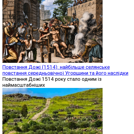
Повстання Дожі (1514): найбільше селянське
повстання середньовічної Угорщини та його наслідки
Повстання Дожі 1514 року стало одним із
наймасштабніших