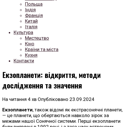
Польща
Індія
Франція
Китай
Італія
Культура
Мистецтво
Кіно
Країни та міста
Кухня
Контакти
Екзопланети: відкриття, методи
дослідження та значення
На читання
4 хв
Опубліковано
23.09.2024
Екзопланети
, також відомі як екстрасонячні планети,
— це планети, що обертаються навколо зірок за
межами нашої Сонячної системи. Перші екзопланети
були виявлені в 1992 році, і з того часу астрономи