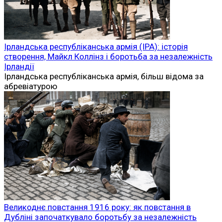
Ірландська республіканська армія (ІРА): історія
створення, Майкл Коллінз і боротьба за незалежність
Ірландії
Ірландська республіканська армія, більш відома за
абревіатурою
Великоднє повстання 1916 року: як повстання в
Дубліні започаткувало боротьбу за незалежність