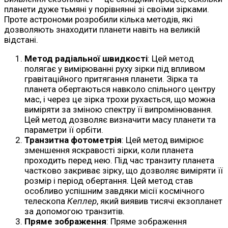
планети дуже тьмяні у порівнянні зі своїми зірками.
Проте астрономи розробили кілька методів, які
дозволяють знаходити планети навіть на великій
відстані.
Метод радіальної швидкості
: Цей метод
полягає у вимірюванні руху зірки під впливом
гравітаційного притягання планети. Зірка та
планета обертаються навколо спільного центру
мас, і через це зірка трохи рухається, що можна
виміряти за зміною спектру її випромінювання.
Цей метод дозволяє визначити масу планети та
параметри її орбіти.
Транзитна фотометрія
: Цей метод вимірює
зменшення яскравості зірки, коли планета
проходить перед нею. Під час транзиту планета
частково закриває зірку, що дозволяє виміряти її
розмір і період обертання. Цей метод став
особливо успішним завдяки місії космічного
телескопа
Кеплер
, який виявив тисячі екзопланет
за допомогою транзитів.
Пряме зображення
: Пряме зображення