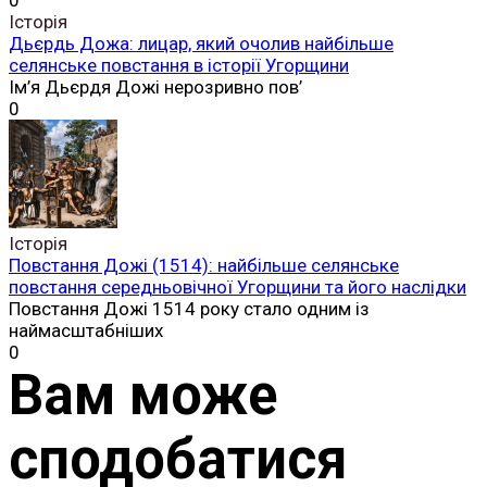
0
Історія
Дьєрдь Дожа: лицар, який очолив найбільше
селянське повстання в історії Угорщини
Ім’я Дьєрдя Дожі нерозривно пов’
0
Історія
Повстання Дожі (1514): найбільше селянське
повстання середньовічної Угорщини та його наслідки
Повстання Дожі 1514 року стало одним із
наймасштабніших
0
Вам може
сподобатися