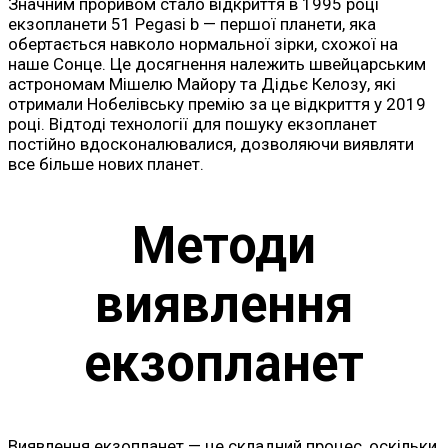
Значним проривом стало відкриття в 1995 році
екзопланети 51 Pegasi b — першої планети, яка
обертається навколо нормальної зірки, схожої на
наше Сонце. Це досягнення належить швейцарським
астрономам Мішелю Майору та Дідьє Келозу, які
отримали Нобелівську премію за це відкриття у 2019
році. Відтоді технології для пошуку екзопланет
постійно вдосконалювалися, дозволяючи виявляти
все більше нових планет.
Методи
виявлення
екзопланет
Виявлення екзопланет — це складний процес, оскільки