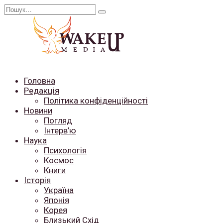
Перейти
Search
до
for:
вмісту
Головна
Редакція
Політика конфіденційності
Новини
Погляд
Інтерв’ю
Наука
Психологія
Космос
Книги
Історія
Україна
Японія
Корея
Близький Схід