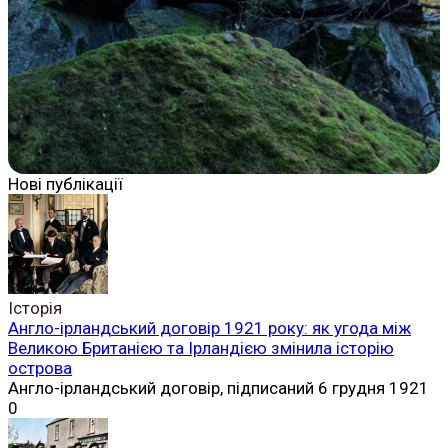
Нові публікації
Історія
Англо-ірландський договір 1921 року: як угода між
Великою Британією та Ірландією змінила історію
острова
Англо-ірландський договір, підписаний 6 грудня 1921
0