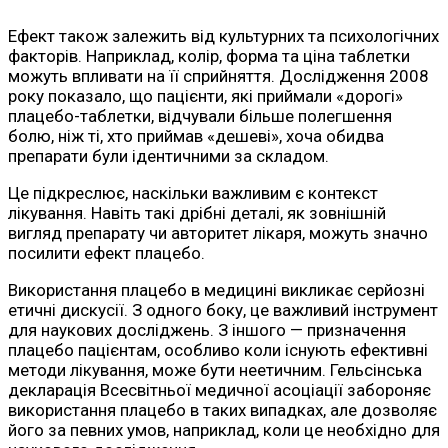
Ефект також залежить від культурних та психологічних
факторів. Наприклад, колір, форма та ціна таблетки
можуть впливати на її сприйняття. Дослідження 2008
року показало, що пацієнти, які приймали «дорогі»
плацебо-таблетки, відчували більше полегшення
болю, ніж ті, хто приймав «дешеві», хоча обидва
препарати були ідентичними за складом.
Це підкреслює, наскільки важливим є контекст
лікування. Навіть такі дрібні деталі, як зовнішній
вигляд препарату чи авторитет лікаря, можуть значно
посилити ефект плацебо.
Використання плацебо в медицині викликає серйозні
етичні дискусії. З одного боку, це важливий інструмент
для наукових досліджень. З іншого — призначення
плацебо пацієнтам, особливо коли існують ефективні
методи лікування, може бути неетичним. Гельсінська
декларація Всесвітньої медичної асоціації забороняє
використання плацебо в таких випадках, але дозволяє
його за певних умов, наприклад, коли це необхідно для