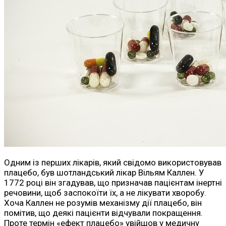
Одним із перших лікарів, який свідомо використовував
плацебо, був шотландський лікар Вільям Каллен. У
1772 році він згадував, що призначав пацієнтам інертні
речовини, щоб заспокоїти їх, а не лікувати хворобу.
Хоча Каллен не розумів механізму дії плацебо, він
помітив, що деякі пацієнти відчували покращення.
Проте термін «ефект плацебо» увійшов у медичну