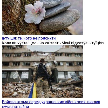
Інтуїція: те, чого не пояснити
Коли ви чуєте щось на кшталт «Мені підказує інтуїція»
Бойова втома серед українських військових: виклик
сучасної війни