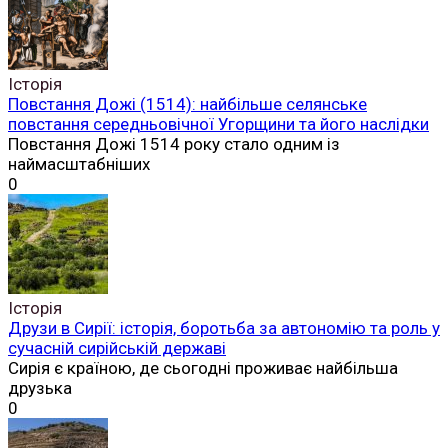
Історія
Повстання Дожі (1514): найбільше селянське
повстання середньовічної Угорщини та його наслідки
Повстання Дожі 1514 року стало одним із
наймасштабніших
0
Історія
Друзи в Сирії: історія, боротьба за автономію та роль у
сучасній сирійській державі
Сирія є країною, де сьогодні проживає найбільша
друзька
0