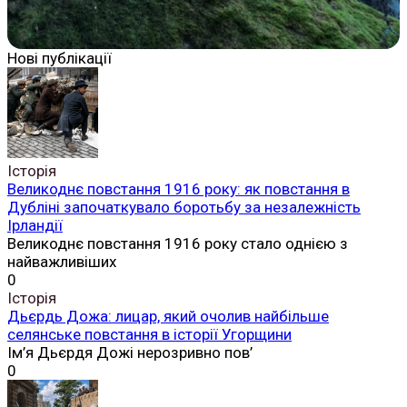
Нові публікації
Історія
Великоднє повстання 1916 року: як повстання в
Дубліні започаткувало боротьбу за незалежність
Ірландії
Великоднє повстання 1916 року стало однією з
найважливіших
0
Історія
Дьєрдь Дожа: лицар, який очолив найбільше
селянське повстання в історії Угорщини
Ім’я Дьєрдя Дожі нерозривно пов’
0