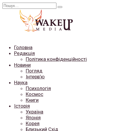
Перейти
Search
до
for:
вмісту
Головна
Редакція
Політика конфіденційності
Новини
Погляд
Інтерв’ю
Наука
Психологія
Космос
Книги
Історія
Україна
Японія
Корея
Близький Схід