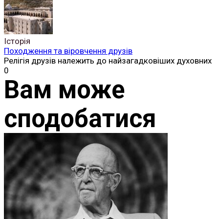
Історія
Походження та віровчення друзів
Релігія друзів належить до найзагадковіших духовних
0
Вам може
сподобатися