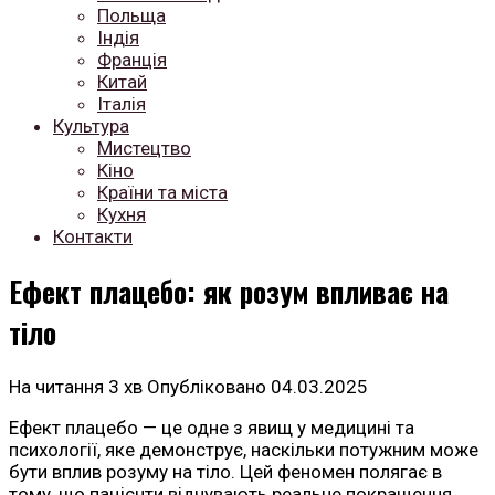
Польща
Індія
Франція
Китай
Італія
Культура
Мистецтво
Кіно
Країни та міста
Кухня
Контакти
Ефект плацебо: як розум впливає на
тіло
На читання
3 хв
Опубліковано
04.03.2025
Ефект плацебо — це одне з явищ у медицині та
психології, яке демонструє, наскільки потужним може
бути вплив розуму на тіло. Цей феномен полягає в
тому, що пацієнти відчувають реальне покращення