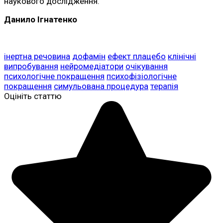
наукового дослідження.
Данило Ігнатенко
інертна речовина
дофамін
ефект плацебо
клінічні
випробування
нейромедіатори
очікування
психологічне покращення
психофізіологічне
покращення
симульована процедура
терапія
Оцініть статтю